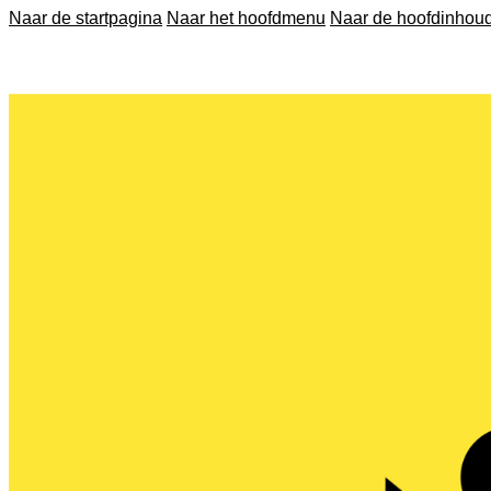
Naar de startpagina
Naar het hoofdmenu
Naar de hoofdinhou