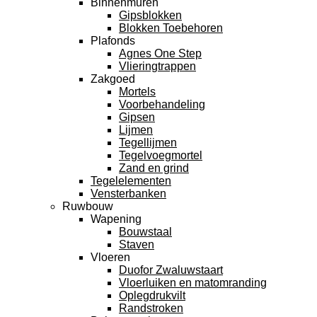
Binnenmuren
Gipsblokken
Blokken Toebehoren
Plafonds
Agnes One Step
Vlieringtrappen
Zakgoed
Mortels
Voorbehandeling
Gipsen
Lijmen
Tegellijmen
Tegelvoegmortel
Zand en grind
Tegelelementen
Vensterbanken
Ruwbouw
Wapening
Bouwstaal
Staven
Vloeren
Duofor Zwaluwstaart
Vloerluiken en matomranding
Oplegdrukvilt
Randstroken