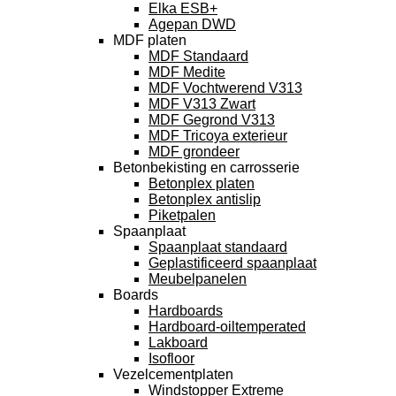
Elka ESB+
Agepan DWD
MDF platen
MDF Standaard
MDF Medite
MDF Vochtwerend V313
MDF V313 Zwart
MDF Gegrond V313
MDF Tricoya exterieur
MDF grondeer
Betonbekisting en carrosserie
Betonplex platen
Betonplex antislip
Piketpalen
Spaanplaat
Spaanplaat standaard
Geplastificeerd spaanplaat
Meubelpanelen
Boards
Hardboards
Hardboard-oiltemperated
Lakboard
Isofloor
Vezelcementplaten
Windstopper Extreme