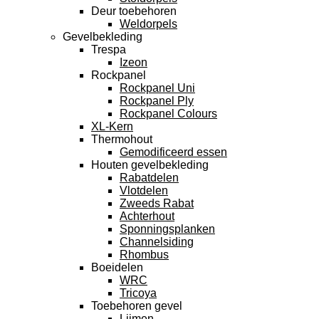
Deur toebehoren
Weldorpels
Gevelbekleding
Trespa
Izeon
Rockpanel
Rockpanel Uni
Rockpanel Ply
Rockpanel Colours
XL-Kern
Thermohout
Gemodificeerd essen
Houten gevelbekleding
Rabatdelen
Vlotdelen
Zweeds Rabat
Achterhout
Sponningsplanken
Channelsiding
Rhombus
Boeidelen
WRC
Tricoya
Toebehoren gevel
Lijmen