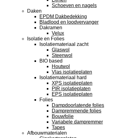
Schoeven en nagels
Daken
EPDM Dakbedekking
Bladlood en loodvervanger
Dakramen
Velux
Isolatie en Folies
Isolatiemateriaal zacht
Glaswol
Steenwol
BIO based
Houtwol
Vlas isolatieplaten
Isolatiemateriaal hard
XPS isolatieplaten
PIR isolatieplaten
EPS isolatieplaten
Folies
Dampdoorlatende folies
Dampremmende folies
Bouwfolie
Variabele dampremmer
Tapes
Afbouwmaterialen