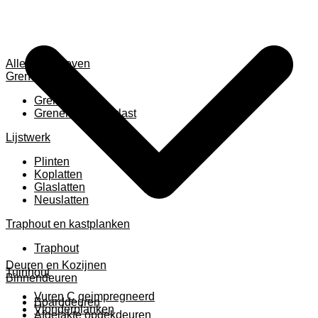
Alles weergeven
Grenen
Grenen B ruw
Grenen gevingerlast
Lijstwerk
Plinten
Koplatten
Glaslatten
Neuslatten
Traphout en kastplanken
Traphout
Deuren en Kozijnen
Tuinhout
Binnendeuren
Vuren C geimpregneerd
Boarddeuren
Vlonderplanken
Afgelakte opdekdeuren