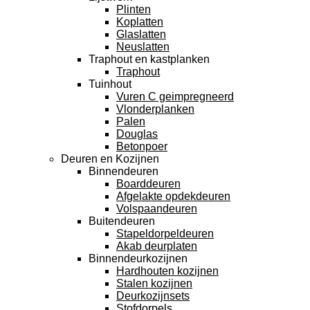
Plinten
Koplatten
Glaslatten
Neuslatten
Traphout en kastplanken
Traphout
Tuinhout
Vuren C geimpregneerd
Vlonderplanken
Palen
Douglas
Betonpoer
Deuren en Kozijnen
Binnendeuren
Boarddeuren
Afgelakte opdekdeuren
Volspaandeuren
Buitendeuren
Stapeldorpeldeuren
Akab deurplaten
Binnendeurkozijnen
Hardhouten kozijnen
Stalen kozijnen
Deurkozijnsets
Stofdorpels