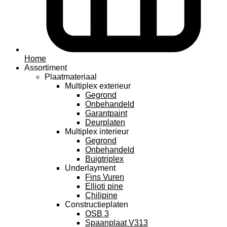
Home
Assortiment
Plaatmateriaal
Multiplex exterieur
Gegrond
Onbehandeld
Garantpaint
Deurplaten
Multiplex interieur
Gegrond
Onbehandeld
Buigtriplex
Underlayment
Fins Vuren
Ellioti pine
Chilipine
Constructieplaten
OSB 3
Spaanplaat V313