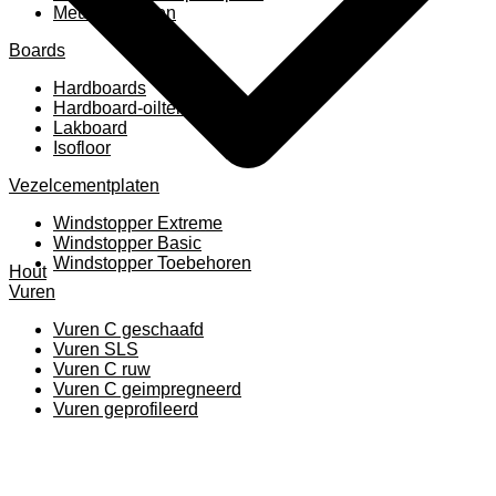
Meubelpanelen
Boards
Hardboards
Hardboard-oiltemperated
Lakboard
Isofloor
Vezelcementplaten
Windstopper Extreme
Windstopper Basic
Windstopper Toebehoren
Hout
Vuren
Vuren C geschaafd
Vuren SLS
Vuren C ruw
Vuren C geimpregneerd
Vuren geprofileerd