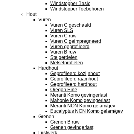
Windstopper Basic
Windstopper Toebehoren
Hout
Vuren
Vuren C geschaafd
Vuren SLS
Vuren C ruw
Vuren C geimpregneerd
Vuren geprofileerd
Vuren B ruw
Steigerdelen
Metselprofielen
Hardhout
Geprofileerd kozijnhout
Geprofileerd raamhout
Geprofileerd hardhout
Oregon Pine
Meranti Komo gevingerlast
Mahonie Komo gevingerlast
Meranti NON Komo gelam/gev
Eucalyptus NON Komo gelam/gev
Grenen
Grenen B ruw
Grenen gevingerlast
Lijstwerk