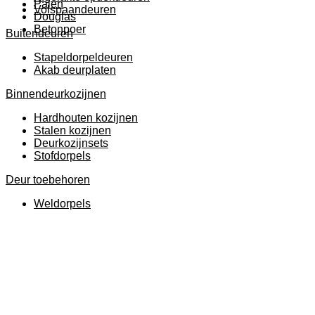
Palen
Volspaandeuren
Douglas
Betonpoer
Buitendeuren
Stapeldorpeldeuren
Akab deurplaten
Binnendeurkozijnen
Hardhouten kozijnen
Stalen kozijnen
Deurkozijnsets
Stofdorpels
Deur toebehoren
Weldorpels