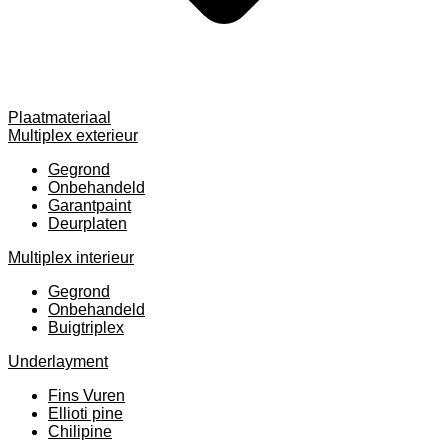
Plaatmateriaal
Multiplex exterieur
Gegrond
Onbehandeld
Garantpaint
Deurplaten
Multiplex interieur
Gegrond
Onbehandeld
Buigtriplex
Underlayment
Fins Vuren
Ellioti pine
Chilipine