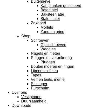
Buitengevel
Kantplanken geisoleerd
Betonlatei
Baksteenlatei
Stalen latei
Zakgoed
Mortels
Zand en grind
Shop
Schroeven
Gipsschroeven
Woodies
Nagels en nieten
Pluggen en verankering
Pluggen
Bouten moeren en ringen
Lijmen en kitten
Tapes
Verf en beits, menie
Stucloper
Purschuim
Over ons
Vestigingen
Duurzaamheid
Downloads