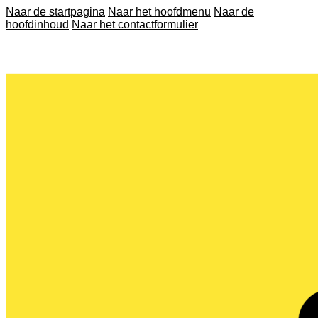
Naar de startpagina
Naar het hoofdmenu
Naar de
hoofdinhoud
Naar het contactformulier