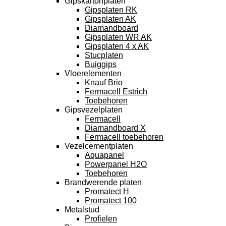
Gipskartonplaten
Gipsplaten RK
Gipsplaten AK
Diamandboard
Gipsplaten WR AK
Gipsplaten 4 x AK
Stucplaten
Buiggips
Vloerelementen
Knauf Brio
Fermacell Estrich
Toebehoren
Gipsvezelplaten
Fermacell
Diamandboard X
Fermacell toebehoren
Vezelcementplaten
Aquapanel
Powerpanel H2O
Toebehoren
Brandwerende platen
Promatect H
Promatect 100
Metalstud
Profielen