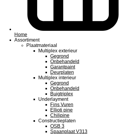
Home
Assortiment
Plaatmateriaal
Multiplex exterieur
Gegrond
Onbehandeld
Garantpaint
Deurplaten
Multiplex interieur
Gegrond
Onbehandeld
Buigtriplex
Underlayment
Fins Vuren
Ellioti pine
Chilipine
Constructieplaten
OSB 3
Spaanplaat V313