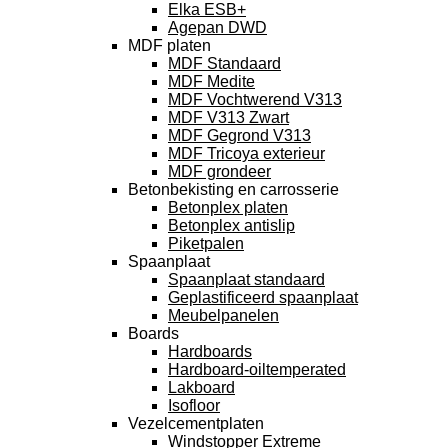
Elka ESB+
Agepan DWD
MDF platen
MDF Standaard
MDF Medite
MDF Vochtwerend V313
MDF V313 Zwart
MDF Gegrond V313
MDF Tricoya exterieur
MDF grondeer
Betonbekisting en carrosserie
Betonplex platen
Betonplex antislip
Piketpalen
Spaanplaat
Spaanplaat standaard
Geplastificeerd spaanplaat
Meubelpanelen
Boards
Hardboards
Hardboard-oiltemperated
Lakboard
Isofloor
Vezelcementplaten
Windstopper Extreme