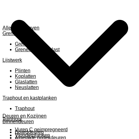
Alles weergeven
Grenen
Grenen B ruw
Grenen gevingerlast
Lijstwerk
Plinten
Koplatten
Glaslatten
Neuslatten
Traphout en kastplanken
Traphout
Deuren en Kozijnen
Tuinhout
Binnendeuren
Vuren C geimpregneerd
Boarddeuren
Vlonderplanken
Afgelakte opdekdeuren