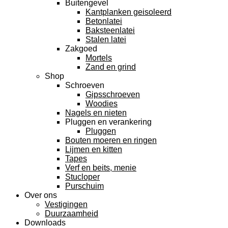
Buitengevel
Kantplanken geisoleerd
Betonlatei
Baksteenlatei
Stalen latei
Zakgoed
Mortels
Zand en grind
Shop
Schroeven
Gipsschroeven
Woodies
Nagels en nieten
Pluggen en verankering
Pluggen
Bouten moeren en ringen
Lijmen en kitten
Tapes
Verf en beits, menie
Stucloper
Purschuim
Over ons
Vestigingen
Duurzaamheid
Downloads