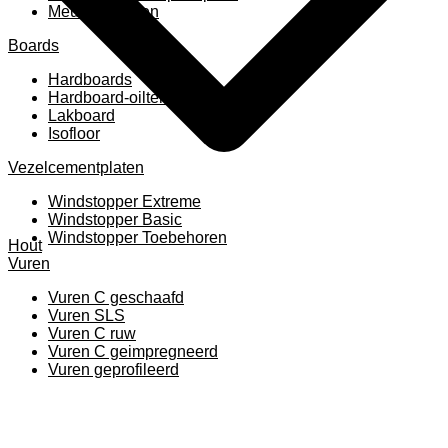
Meubelpanelen
Boards
Hardboards
Hardboard-oiltemperated
Lakboard
Isofloor
Vezelcementplaten
Windstopper Extreme
Windstopper Basic
Windstopper Toebehoren
Hout
Vuren
Vuren C geschaafd
Vuren SLS
Vuren C ruw
Vuren C geimpregneerd
Vuren geprofileerd