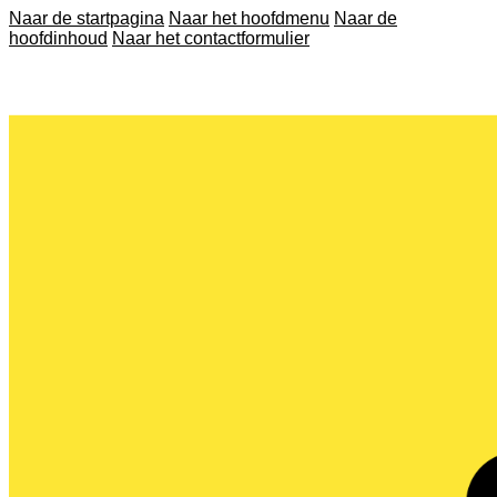
Naar de startpagina
Naar het hoofdmenu
Naar de
hoofdinhoud
Naar het contactformulier