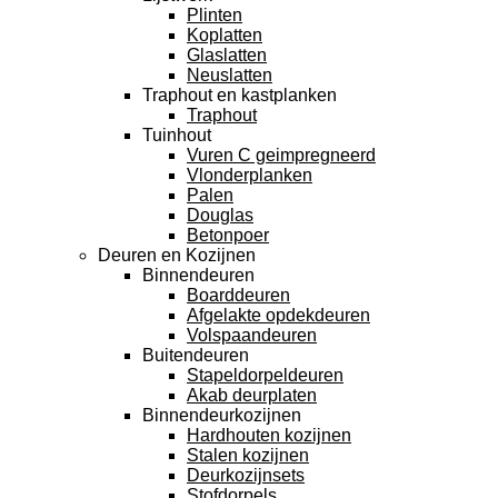
Plinten
Koplatten
Glaslatten
Neuslatten
Traphout en kastplanken
Traphout
Tuinhout
Vuren C geimpregneerd
Vlonderplanken
Palen
Douglas
Betonpoer
Deuren en Kozijnen
Binnendeuren
Boarddeuren
Afgelakte opdekdeuren
Volspaandeuren
Buitendeuren
Stapeldorpeldeuren
Akab deurplaten
Binnendeurkozijnen
Hardhouten kozijnen
Stalen kozijnen
Deurkozijnsets
Stofdorpels