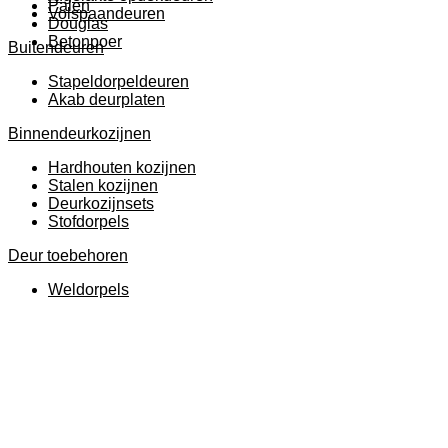
Palen
Volspaandeuren
Douglas
Betonpoer
Buitendeuren
Stapeldorpeldeuren
Akab deurplaten
Binnendeurkozijnen
Hardhouten kozijnen
Stalen kozijnen
Deurkozijnsets
Stofdorpels
Deur toebehoren
Weldorpels