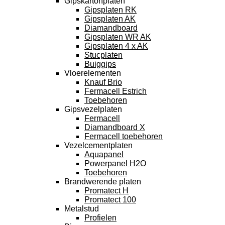
Gipskartonplaten
Gipsplaten RK
Gipsplaten AK
Diamandboard
Gipsplaten WR AK
Gipsplaten 4 x AK
Stucplaten
Buiggips
Vloerelementen
Knauf Brio
Fermacell Estrich
Toebehoren
Gipsvezelplaten
Fermacell
Diamandboard X
Fermacell toebehoren
Vezelcementplaten
Aquapanel
Powerpanel H2O
Toebehoren
Brandwerende platen
Promatect H
Promatect 100
Metalstud
Profielen