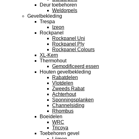
Deur toebehoren
Weldorpels
Gevelbekleding
Trespa
Izeon
Rockpanel
Rockpanel Uni
Rockpanel Ply
Rockpanel Colours
XL-Kern
Thermohout
Gemodificeerd essen
Houten gevelbekleding
Rabatdelen
Vlotdelen
Zweeds Rabat
Achterhout
Sponningsplanken
Channelsiding
Rhombus
Boeidelen
WRC
Tricoya
Toebehoren gevel
Lijmen