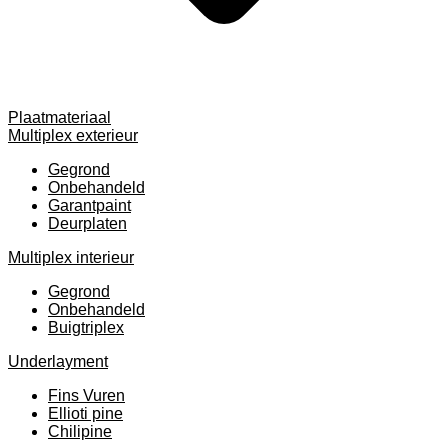
Plaatmateriaal
Multiplex exterieur
Gegrond
Onbehandeld
Garantpaint
Deurplaten
Multiplex interieur
Gegrond
Onbehandeld
Buigtriplex
Underlayment
Fins Vuren
Ellioti pine
Chilipine