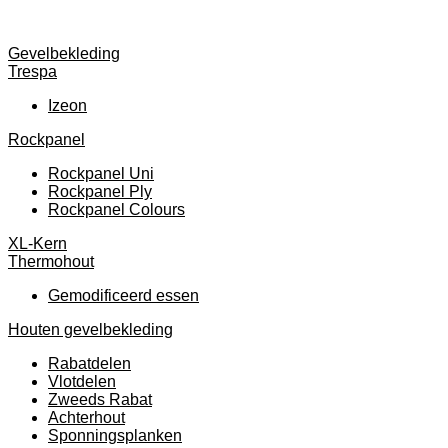
Gevelbekleding
Trespa
Izeon
Rockpanel
Rockpanel Uni
Rockpanel Ply
Rockpanel Colours
XL-Kern
Thermohout
Gemodificeerd essen
Houten gevelbekleding
Rabatdelen
Vlotdelen
Zweeds Rabat
Achterhout
Sponningsplanken