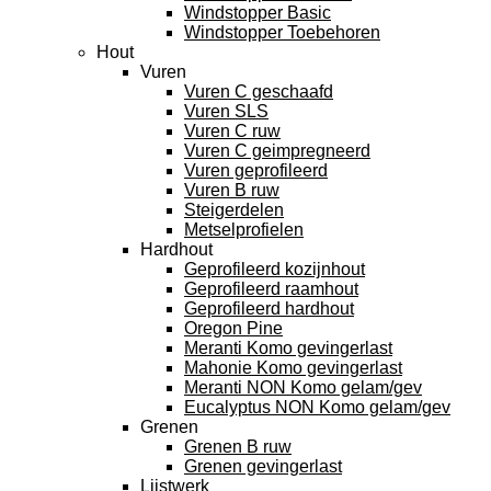
Windstopper Basic
Windstopper Toebehoren
Hout
Vuren
Vuren C geschaafd
Vuren SLS
Vuren C ruw
Vuren C geimpregneerd
Vuren geprofileerd
Vuren B ruw
Steigerdelen
Metselprofielen
Hardhout
Geprofileerd kozijnhout
Geprofileerd raamhout
Geprofileerd hardhout
Oregon Pine
Meranti Komo gevingerlast
Mahonie Komo gevingerlast
Meranti NON Komo gelam/gev
Eucalyptus NON Komo gelam/gev
Grenen
Grenen B ruw
Grenen gevingerlast
Lijstwerk