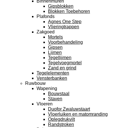
Binnenmuren
Gipsblokken
Blokken Toebehoren
Plafonds
Agnes One Step
Vlieringtrappen
Zakgoed
Mortels
Voorbehandeling
Gipsen
Lijmen
Tegellijmen
Tegelvoegmortel
Zand en grind
Tegelelementen
Vensterbanken
Ruwbouw
Wapening
Bouwstaal
Staven
Vloeren
Duofor Zwaluwstaart
Vloerluiken en matomranding
Oplegdrukvilt
Randstroken