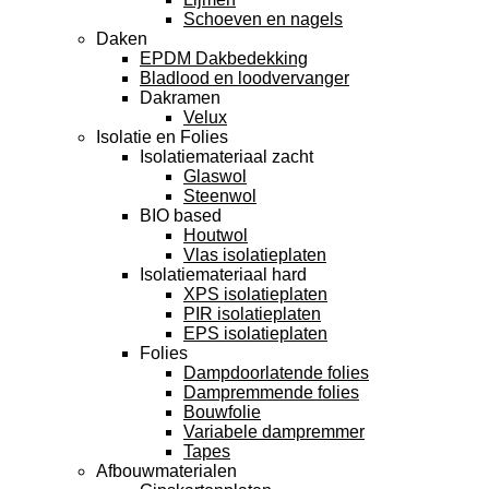
Schoeven en nagels
Daken
EPDM Dakbedekking
Bladlood en loodvervanger
Dakramen
Velux
Isolatie en Folies
Isolatiemateriaal zacht
Glaswol
Steenwol
BIO based
Houtwol
Vlas isolatieplaten
Isolatiemateriaal hard
XPS isolatieplaten
PIR isolatieplaten
EPS isolatieplaten
Folies
Dampdoorlatende folies
Dampremmende folies
Bouwfolie
Variabele dampremmer
Tapes
Afbouwmaterialen