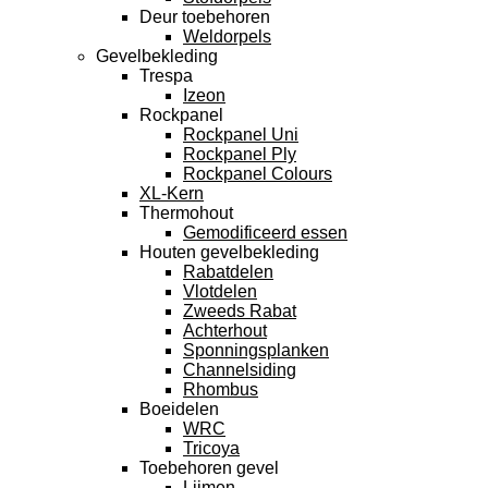
Deur toebehoren
Weldorpels
Gevelbekleding
Trespa
Izeon
Rockpanel
Rockpanel Uni
Rockpanel Ply
Rockpanel Colours
XL-Kern
Thermohout
Gemodificeerd essen
Houten gevelbekleding
Rabatdelen
Vlotdelen
Zweeds Rabat
Achterhout
Sponningsplanken
Channelsiding
Rhombus
Boeidelen
WRC
Tricoya
Toebehoren gevel
Lijmen