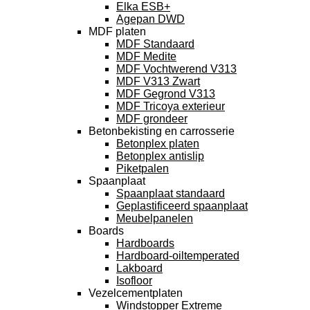
Elka ESB+
Agepan DWD
MDF platen
MDF Standaard
MDF Medite
MDF Vochtwerend V313
MDF V313 Zwart
MDF Gegrond V313
MDF Tricoya exterieur
MDF grondeer
Betonbekisting en carrosserie
Betonplex platen
Betonplex antislip
Piketpalen
Spaanplaat
Spaanplaat standaard
Geplastificeerd spaanplaat
Meubelpanelen
Boards
Hardboards
Hardboard-oiltemperated
Lakboard
Isofloor
Vezelcementplaten
Windstopper Extreme