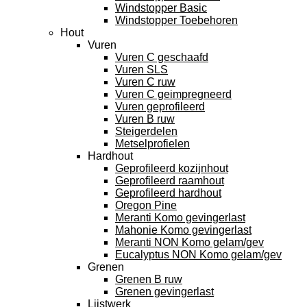
Windstopper Basic
Windstopper Toebehoren
Hout
Vuren
Vuren C geschaafd
Vuren SLS
Vuren C ruw
Vuren C geimpregneerd
Vuren geprofileerd
Vuren B ruw
Steigerdelen
Metselprofielen
Hardhout
Geprofileerd kozijnhout
Geprofileerd raamhout
Geprofileerd hardhout
Oregon Pine
Meranti Komo gevingerlast
Mahonie Komo gevingerlast
Meranti NON Komo gelam/gev
Eucalyptus NON Komo gelam/gev
Grenen
Grenen B ruw
Grenen gevingerlast
Lijstwerk