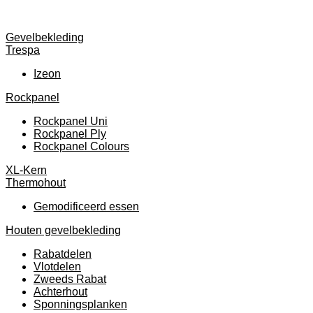
Gevelbekleding
Trespa
Izeon
Rockpanel
Rockpanel Uni
Rockpanel Ply
Rockpanel Colours
XL-Kern
Thermohout
Gemodificeerd essen
Houten gevelbekleding
Rabatdelen
Vlotdelen
Zweeds Rabat
Achterhout
Sponningsplanken