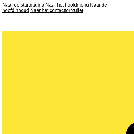
Naar de startpagina
Naar het hoofdmenu
Naar de
hoofdinhoud
Naar het contactformulier