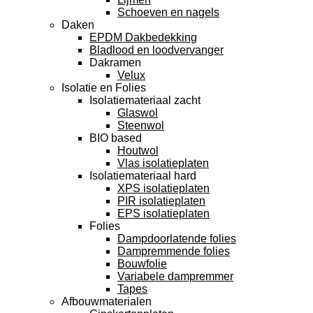
Schoeven en nagels
Daken
EPDM Dakbedekking
Bladlood en loodvervanger
Dakramen
Velux
Isolatie en Folies
Isolatiemateriaal zacht
Glaswol
Steenwol
BIO based
Houtwol
Vlas isolatieplaten
Isolatiemateriaal hard
XPS isolatieplaten
PIR isolatieplaten
EPS isolatieplaten
Folies
Dampdoorlatende folies
Dampremmende folies
Bouwfolie
Variabele dampremmer
Tapes
Afbouwmaterialen