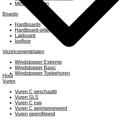
Meubelpanelen
Boards
Hardboards
Hardboard-oiltemperated
Lakboard
Isofloor
Vezelcementplaten
Windstopper Extreme
Windstopper Basic
Windstopper Toebehoren
Hout
Vuren
Vuren C geschaafd
Vuren SLS
Vuren C ruw
Vuren C geimpregneerd
Vuren geprofileerd