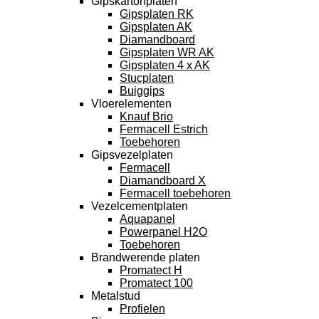
Gipskartonplaten
Gipsplaten RK
Gipsplaten AK
Diamandboard
Gipsplaten WR AK
Gipsplaten 4 x AK
Stucplaten
Buiggips
Vloerelementen
Knauf Brio
Fermacell Estrich
Toebehoren
Gipsvezelplaten
Fermacell
Diamandboard X
Fermacell toebehoren
Vezelcementplaten
Aquapanel
Powerpanel H2O
Toebehoren
Brandwerende platen
Promatect H
Promatect 100
Metalstud
Profielen