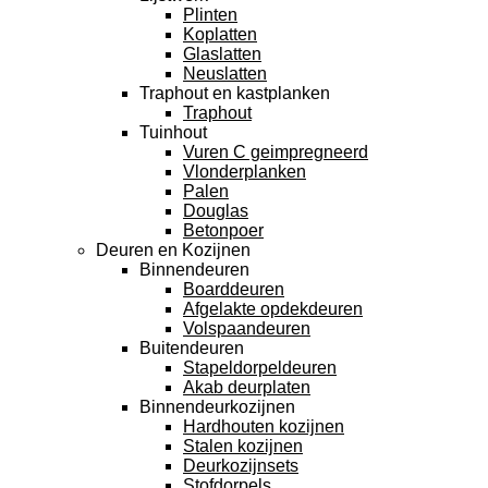
Plinten
Koplatten
Glaslatten
Neuslatten
Traphout en kastplanken
Traphout
Tuinhout
Vuren C geimpregneerd
Vlonderplanken
Palen
Douglas
Betonpoer
Deuren en Kozijnen
Binnendeuren
Boarddeuren
Afgelakte opdekdeuren
Volspaandeuren
Buitendeuren
Stapeldorpeldeuren
Akab deurplaten
Binnendeurkozijnen
Hardhouten kozijnen
Stalen kozijnen
Deurkozijnsets
Stofdorpels