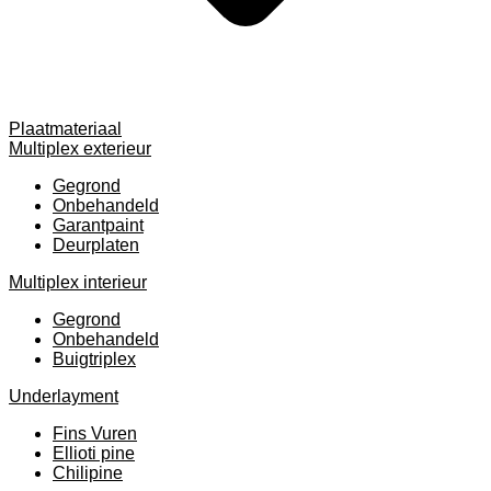
Plaatmateriaal
Multiplex exterieur
Gegrond
Onbehandeld
Garantpaint
Deurplaten
Multiplex interieur
Gegrond
Onbehandeld
Buigtriplex
Underlayment
Fins Vuren
Ellioti pine
Chilipine