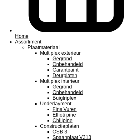
Home
Assortiment
Plaatmateriaal
Multiplex exterieur
Gegrond
Onbehandeld
Garantpaint
Deurplaten
Multiplex interieur
Gegrond
Onbehandeld
Buigtriplex
Underlayment
Fins Vuren
Ellioti pine
Chilipine
Constructieplaten
OSB 3
Spaanplaat V313