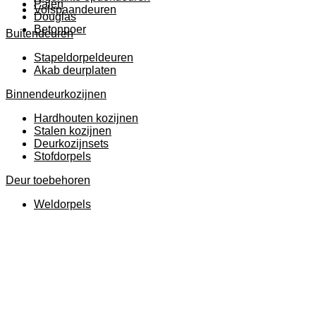
Palen
Volspaandeuren
Douglas
Betonpoer
Buitendeuren
Stapeldorpeldeuren
Akab deurplaten
Binnendeurkozijnen
Hardhouten kozijnen
Stalen kozijnen
Deurkozijnsets
Stofdorpels
Deur toebehoren
Weldorpels