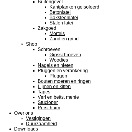
Buitengevel
Kantplanken geisoleerd
Betonlatei
Baksteenlatei
Stalen latei
Zakgoed
Mortels
Zand en grind
Shop
Schroeven
Gipsschroeven
Woodies
Nagels en nieten
Pluggen en verankering
Pluggen
Bouten moeren en ringen
Lijmen en kitten
Tapes
Verf en beits, menie
Stucloper
Purschuim
Over ons
Vestigingen
Duurzaamheid
Downloads