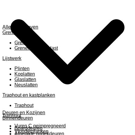
Alles weergeven
Grenen
Grenen B ruw
Grenen gevingerlast
Lijstwerk
Plinten
Koplatten
Glaslatten
Neuslatten
Traphout en kastplanken
Traphout
Deuren en Kozijnen
Tuinhout
Binnendeuren
Vuren C geimpregneerd
Boarddeuren
Vlonderplanken
Afgelakte opdekdeuren