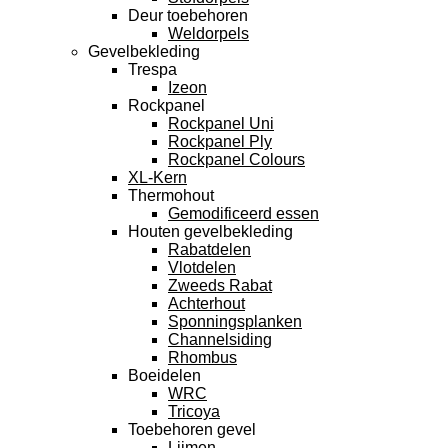
Deur toebehoren
Weldorpels
Gevelbekleding
Trespa
Izeon
Rockpanel
Rockpanel Uni
Rockpanel Ply
Rockpanel Colours
XL-Kern
Thermohout
Gemodificeerd essen
Houten gevelbekleding
Rabatdelen
Vlotdelen
Zweeds Rabat
Achterhout
Sponningsplanken
Channelsiding
Rhombus
Boeidelen
WRC
Tricoya
Toebehoren gevel
Lijmen