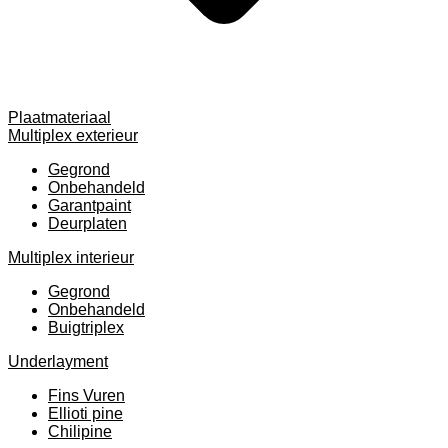
Plaatmateriaal
Multiplex exterieur
Gegrond
Onbehandeld
Garantpaint
Deurplaten
Multiplex interieur
Gegrond
Onbehandeld
Buigtriplex
Underlayment
Fins Vuren
Ellioti pine
Chilipine