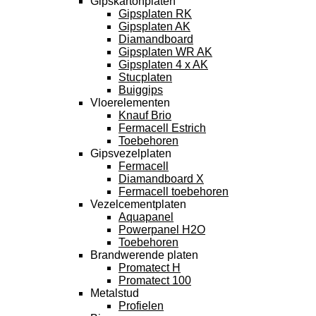
Gipskartonplaten
Gipsplaten RK
Gipsplaten AK
Diamandboard
Gipsplaten WR AK
Gipsplaten 4 x AK
Stucplaten
Buiggips
Vloerelementen
Knauf Brio
Fermacell Estrich
Toebehoren
Gipsvezelplaten
Fermacell
Diamandboard X
Fermacell toebehoren
Vezelcementplaten
Aquapanel
Powerpanel H2O
Toebehoren
Brandwerende platen
Promatect H
Promatect 100
Metalstud
Profielen