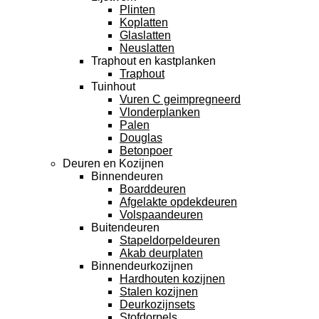
Plinten
Koplatten
Glaslatten
Neuslatten
Traphout en kastplanken
Traphout
Tuinhout
Vuren C geimpregneerd
Vlonderplanken
Palen
Douglas
Betonpoer
Deuren en Kozijnen
Binnendeuren
Boarddeuren
Afgelakte opdekdeuren
Volspaandeuren
Buitendeuren
Stapeldorpeldeuren
Akab deurplaten
Binnendeurkozijnen
Hardhouten kozijnen
Stalen kozijnen
Deurkozijnsets
Stofdorpels