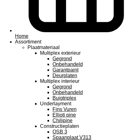
Home
Assortiment
Plaatmateriaal
Multiplex exterieur
Gegrond
Onbehandeld
Garantpaint
Deurplaten
Multiplex interieur
Gegrond
Onbehandeld
Buigtriplex
Underlayment
Fins Vuren
Ellioti pine
Chilipine
Constructieplaten
OSB 3
Spaanplaat V313