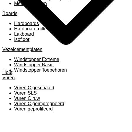
Meubelpanelen
Boards
Hardboards
Hardboard-oiltemperated
Lakboard
Isofloor
Vezelcementplaten
Windstopper Extreme
Windstopper Basic
Windstopper Toebehoren
Hout
Vuren
Vuren C geschaafd
Vuren SLS
Vuren C ruw
Vuren C geimpregneerd
Vuren geprofileerd