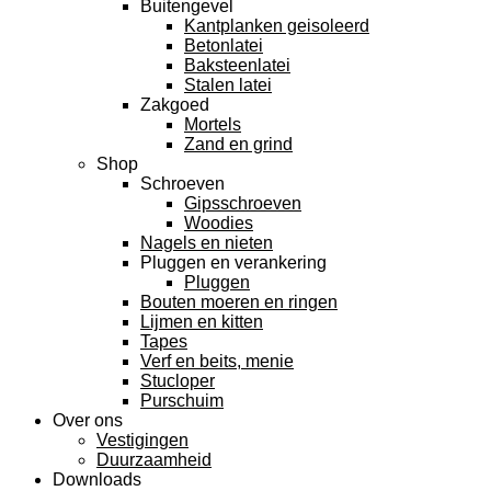
Buitengevel
Kantplanken geisoleerd
Betonlatei
Baksteenlatei
Stalen latei
Zakgoed
Mortels
Zand en grind
Shop
Schroeven
Gipsschroeven
Woodies
Nagels en nieten
Pluggen en verankering
Pluggen
Bouten moeren en ringen
Lijmen en kitten
Tapes
Verf en beits, menie
Stucloper
Purschuim
Over ons
Vestigingen
Duurzaamheid
Downloads