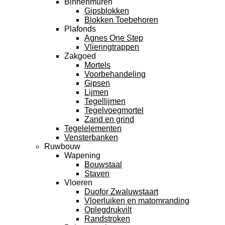
Binnenmuren
Gipsblokken
Blokken Toebehoren
Plafonds
Agnes One Step
Vlieringtrappen
Zakgoed
Mortels
Voorbehandeling
Gipsen
Lijmen
Tegellijmen
Tegelvoegmortel
Zand en grind
Tegelelementen
Vensterbanken
Ruwbouw
Wapening
Bouwstaal
Staven
Vloeren
Duofor Zwaluwstaart
Vloerluiken en matomranding
Oplegdrukvilt
Randstroken