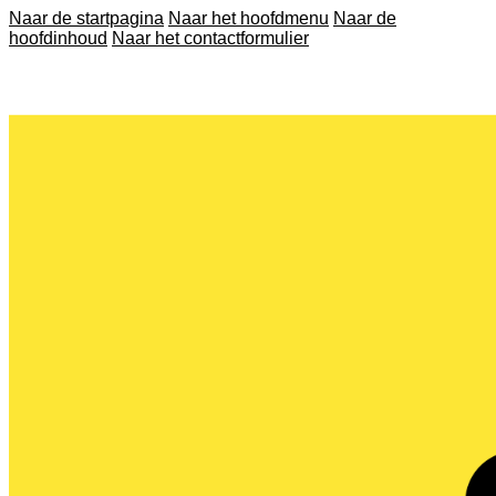
Naar de startpagina
Naar het hoofdmenu
Naar de
hoofdinhoud
Naar het contactformulier