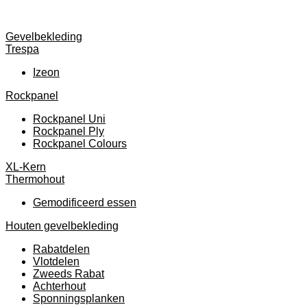
Gevelbekleding
Trespa
Izeon
Rockpanel
Rockpanel Uni
Rockpanel Ply
Rockpanel Colours
XL-Kern
Thermohout
Gemodificeerd essen
Houten gevelbekleding
Rabatdelen
Vlotdelen
Zweeds Rabat
Achterhout
Sponningsplanken