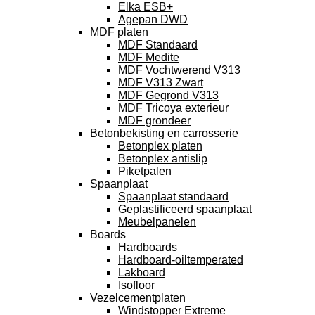
Elka ESB+
Agepan DWD
MDF platen
MDF Standaard
MDF Medite
MDF Vochtwerend V313
MDF V313 Zwart
MDF Gegrond V313
MDF Tricoya exterieur
MDF grondeer
Betonbekisting en carrosserie
Betonplex platen
Betonplex antislip
Piketpalen
Spaanplaat
Spaanplaat standaard
Geplastificeerd spaanplaat
Meubelpanelen
Boards
Hardboards
Hardboard-oiltemperated
Lakboard
Isofloor
Vezelcementplaten
Windstopper Extreme