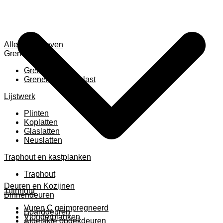
Alles weergeven
Grenen
Grenen B ruw
Grenen gevingerlast
Lijstwerk
Plinten
Koplatten
Glaslatten
Neuslatten
Traphout en kastplanken
Traphout
Deuren en Kozijnen
Tuinhout
Binnendeuren
Vuren C geimpregneerd
Boarddeuren
Vlonderplanken
Afgelakte opdekdeuren