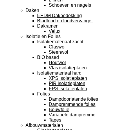
Schoeven en nagels
Daken
EPDM Dakbedekking
Bladlood en loodvervanger
Dakramen
Velux
Isolatie en Folies
Isolatiemateriaal zacht
Glaswol
Steenwol
BIO based
Houtwol
Vlas isolatieplaten
Isolatiemateriaal hard
XPS isolatieplaten
PIR isolatieplaten
EPS isolatieplaten
Folies
Dampdoorlatende folies
Dampremmende folies
Bouwfolie
Variabele dampremmer
Tapes
Afbouwmaterialen