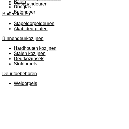
Palen
Volspaandeuren
Douglas
Betonpoer
Buitendeuren
Stapeldorpeldeuren
Akab deurplaten
Binnendeurkozijnen
Hardhouten kozijnen
Stalen kozijnen
Deurkozijnsets
Stofdorpels
Deur toebehoren
Weldorpels