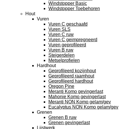
Windstopper Basic
Windstopper Toebehoren
Hout
Vuren
Vuren C geschaafd
Vuren SLS
Vuren C ruw
Vuren C geimpregneerd
Vuren geprofileerd
Vuren B ruw
Steigerdelen
Metselprofielen
Hardhout
Geprofileerd kozijnhout
Geprofileerd raamhout
Geprofileerd hardhout
Oregon Pine
Meranti Komo gevingerlast
Mahonie Komo gevingerlast
Meranti NON Komo gelam/gev
Eucalyptus NON Komo gelam/gev
Grenen
Grenen B ruw
Grenen gevingerlast
Lijstwerk