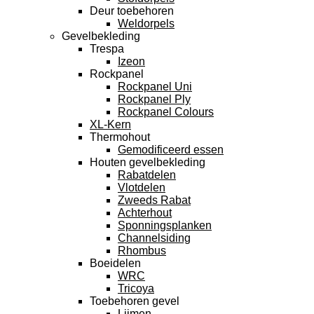
Deur toebehoren
Weldorpels
Gevelbekleding
Trespa
Izeon
Rockpanel
Rockpanel Uni
Rockpanel Ply
Rockpanel Colours
XL-Kern
Thermohout
Gemodificeerd essen
Houten gevelbekleding
Rabatdelen
Vlotdelen
Zweeds Rabat
Achterhout
Sponningsplanken
Channelsiding
Rhombus
Boeidelen
WRC
Tricoya
Toebehoren gevel
Lijmen