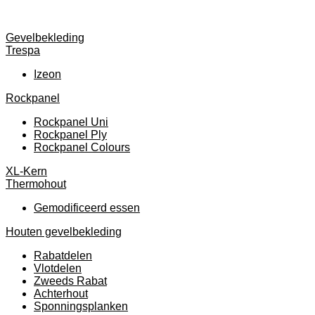
Gevelbekleding
Trespa
Izeon
Rockpanel
Rockpanel Uni
Rockpanel Ply
Rockpanel Colours
XL-Kern
Thermohout
Gemodificeerd essen
Houten gevelbekleding
Rabatdelen
Vlotdelen
Zweeds Rabat
Achterhout
Sponningsplanken