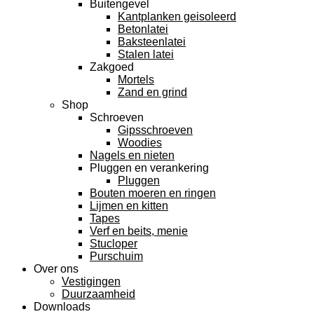
Buitengevel
Kantplanken geisoleerd
Betonlatei
Baksteenlatei
Stalen latei
Zakgoed
Mortels
Zand en grind
Shop
Schroeven
Gipsschroeven
Woodies
Nagels en nieten
Pluggen en verankering
Pluggen
Bouten moeren en ringen
Lijmen en kitten
Tapes
Verf en beits, menie
Stucloper
Purschuim
Over ons
Vestigingen
Duurzaamheid
Downloads