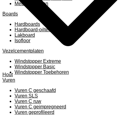
Meubelpanelen
Boards
Hardboards
Hardboard-oiltemperated
Lakboard
Isofloor
Vezelcementplaten
Windstopper Extreme
Windstopper Basic
Windstopper Toebehoren
Hout
Vuren
Vuren C geschaafd
Vuren SLS
Vuren C ruw
Vuren C geimpregneerd
Vuren geprofileerd