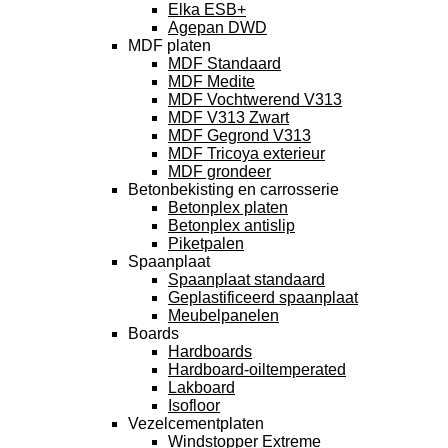
Elka ESB+
Agepan DWD
MDF platen
MDF Standaard
MDF Medite
MDF Vochtwerend V313
MDF V313 Zwart
MDF Gegrond V313
MDF Tricoya exterieur
MDF grondeer
Betonbekisting en carrosserie
Betonplex platen
Betonplex antislip
Piketpalen
Spaanplaat
Spaanplaat standaard
Geplastificeerd spaanplaat
Meubelpanelen
Boards
Hardboards
Hardboard-oiltemperated
Lakboard
Isofloor
Vezelcementplaten
Windstopper Extreme