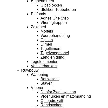
Binnenmuren
Gipsblokken
Blokken Toebehoren
Plafonds
Agnes One Step
Vlieringtrappen
Zakgoed
Mortels
Voorbehandeling
Gipsen
Lijmen
Tegellijmen
Tegelvoegmortel
Zand en grind
Tegelelementen
Vensterbanken
Ruwbouw
Wapening
Bouwstaal
Staven
Vloeren
Duofor Zwaluwstaart
Vloerluiken en matomranding
Oplegdrukvilt
Randstroken