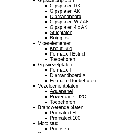
Gipskartonplaten
Gipsplaten RK
Gipsplaten AK
Diamandboard
Gipsplaten WR AK
Gipsplaten 4 x AK
Stucplaten
Buiggips
Vloerelementen
Knauf Brio
Fermacell Estrich
Toebehoren
Gipsvezelplaten
Fermacell
Diamandboard X
Fermacell toebehoren
Vezelcementplaten
Aquapanel
Powerpanel H2O
Toebehoren
Brandwerende platen
Promatect H
Promatect 100
Metalstud
Profielen