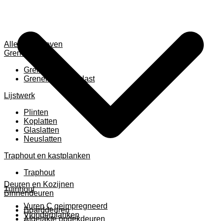
Alles weergeven
Grenen
Grenen B ruw
Grenen gevingerlast
Lijstwerk
Plinten
Koplatten
Glaslatten
Neuslatten
Traphout en kastplanken
Traphout
Deuren en Kozijnen
Tuinhout
Binnendeuren
Vuren C geimpregneerd
Boarddeuren
Vlonderplanken
Afgelakte opdekdeuren