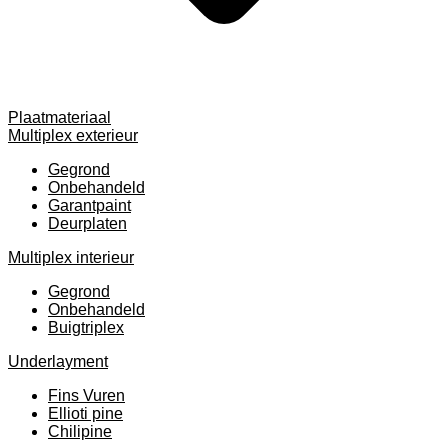
Plaatmateriaal
Multiplex exterieur
Gegrond
Onbehandeld
Garantpaint
Deurplaten
Multiplex interieur
Gegrond
Onbehandeld
Buigtriplex
Underlayment
Fins Vuren
Ellioti pine
Chilipine