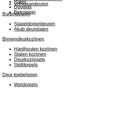
Palen
Volspaandeuren
Douglas
Betonpoer
Buitendeuren
Stapeldorpeldeuren
Akab deurplaten
Binnendeurkozijnen
Hardhouten kozijnen
Stalen kozijnen
Deurkozijnsets
Stofdorpels
Deur toebehoren
Weldorpels