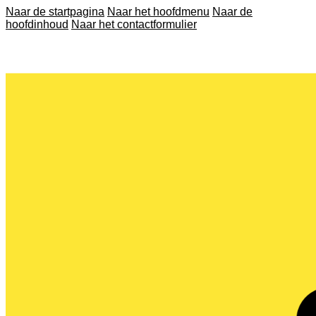
Naar de startpagina
Naar het hoofdmenu
Naar de
hoofdinhoud
Naar het contactformulier