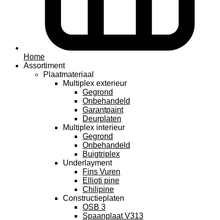
Home
Assortiment
Plaatmateriaal
Multiplex exterieur
Gegrond
Onbehandeld
Garantpaint
Deurplaten
Multiplex interieur
Gegrond
Onbehandeld
Buigtriplex
Underlayment
Fins Vuren
Ellioti pine
Chilipine
Constructieplaten
OSB 3
Spaanplaat V313