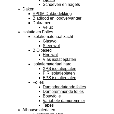
Schoeven en nagels
Daken
EPDM Dakbedekking
Bladlood en loodvervanger
Dakramen
Velux
Isolatie en Folies
Isolatiemateriaal zacht
Glaswol
Steenwol
BIO based
Houtwol
Vlas isolatieplaten
Isolatiemateriaal hard
XPS isolatieplaten
PIR isolatieplaten
EPS isolatieplaten
Folies
Dampdoorlatende folies
Dampremmende folies
Bouwfolie
Variabele dampremmer
Tapes
Afbouwmaterialen