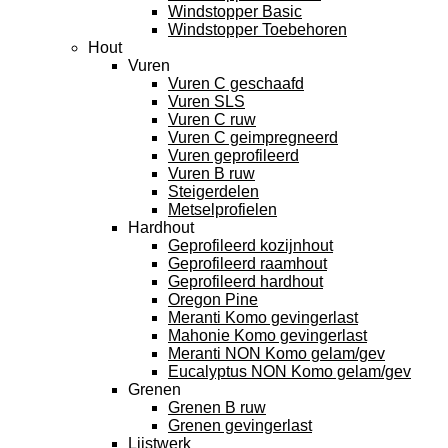
Windstopper Basic
Windstopper Toebehoren
Hout
Vuren
Vuren C geschaafd
Vuren SLS
Vuren C ruw
Vuren C geimpregneerd
Vuren geprofileerd
Vuren B ruw
Steigerdelen
Metselprofielen
Hardhout
Geprofileerd kozijnhout
Geprofileerd raamhout
Geprofileerd hardhout
Oregon Pine
Meranti Komo gevingerlast
Mahonie Komo gevingerlast
Meranti NON Komo gelam/gev
Eucalyptus NON Komo gelam/gev
Grenen
Grenen B ruw
Grenen gevingerlast
Lijstwerk