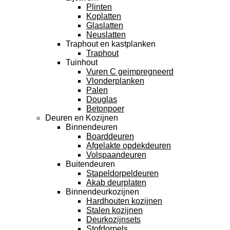
Plinten
Koplatten
Glaslatten
Neuslatten
Traphout en kastplanken
Traphout
Tuinhout
Vuren C geimpregneerd
Vlonderplanken
Palen
Douglas
Betonpoer
Deuren en Kozijnen
Binnendeuren
Boarddeuren
Afgelakte opdekdeuren
Volspaandeuren
Buitendeuren
Stapeldorpeldeuren
Akab deurplaten
Binnendeurkozijnen
Hardhouten kozijnen
Stalen kozijnen
Deurkozijnsets
Stofdorpels