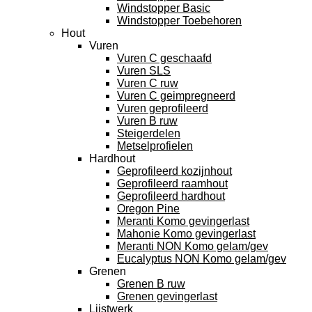
Windstopper Basic
Windstopper Toebehoren
Hout
Vuren
Vuren C geschaafd
Vuren SLS
Vuren C ruw
Vuren C geimpregneerd
Vuren geprofileerd
Vuren B ruw
Steigerdelen
Metselprofielen
Hardhout
Geprofileerd kozijnhout
Geprofileerd raamhout
Geprofileerd hardhout
Oregon Pine
Meranti Komo gevingerlast
Mahonie Komo gevingerlast
Meranti NON Komo gelam/gev
Eucalyptus NON Komo gelam/gev
Grenen
Grenen B ruw
Grenen gevingerlast
Lijstwerk