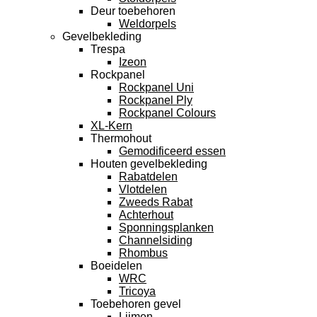
Deur toebehoren
Weldorpels
Gevelbekleding
Trespa
Izeon
Rockpanel
Rockpanel Uni
Rockpanel Ply
Rockpanel Colours
XL-Kern
Thermohout
Gemodificeerd essen
Houten gevelbekleding
Rabatdelen
Vlotdelen
Zweeds Rabat
Achterhout
Sponningsplanken
Channelsiding
Rhombus
Boeidelen
WRC
Tricoya
Toebehoren gevel
Lijmen