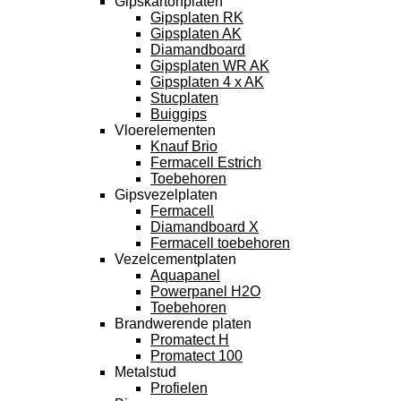
Gipskartonplaten
Gipsplaten RK
Gipsplaten AK
Diamandboard
Gipsplaten WR AK
Gipsplaten 4 x AK
Stucplaten
Buiggips
Vloerelementen
Knauf Brio
Fermacell Estrich
Toebehoren
Gipsvezelplaten
Fermacell
Diamandboard X
Fermacell toebehoren
Vezelcementplaten
Aquapanel
Powerpanel H2O
Toebehoren
Brandwerende platen
Promatect H
Promatect 100
Metalstud
Profielen