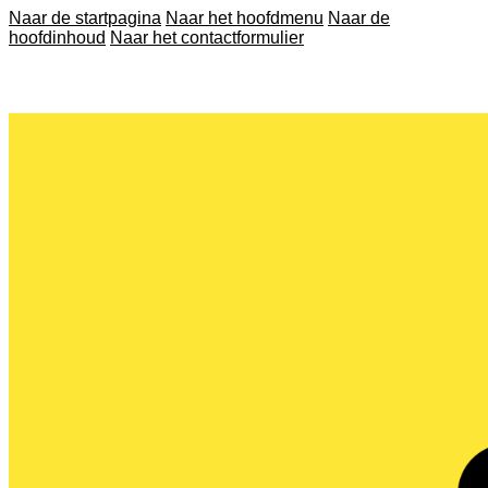
Naar de startpagina
Naar het hoofdmenu
Naar de
hoofdinhoud
Naar het contactformulier