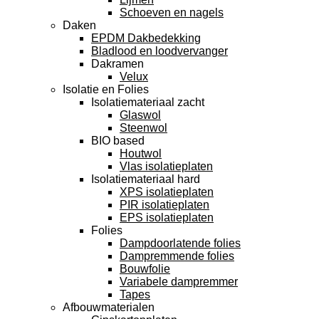
Schoeven en nagels
Daken
EPDM Dakbedekking
Bladlood en loodvervanger
Dakramen
Velux
Isolatie en Folies
Isolatiemateriaal zacht
Glaswol
Steenwol
BIO based
Houtwol
Vlas isolatieplaten
Isolatiemateriaal hard
XPS isolatieplaten
PIR isolatieplaten
EPS isolatieplaten
Folies
Dampdoorlatende folies
Dampremmende folies
Bouwfolie
Variabele dampremmer
Tapes
Afbouwmaterialen