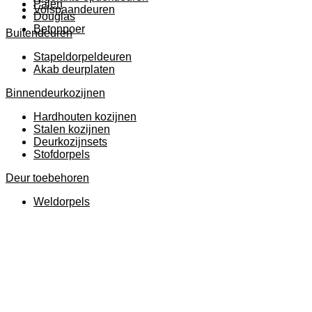
Palen
Volspaandeuren
Douglas
Betonpoer
Buitendeuren
Stapeldorpeldeuren
Akab deurplaten
Binnendeurkozijnen
Hardhouten kozijnen
Stalen kozijnen
Deurkozijnsets
Stofdorpels
Deur toebehoren
Weldorpels