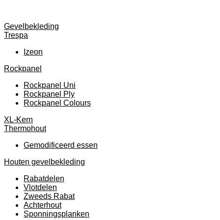
Gevelbekleding
Trespa
Izeon
Rockpanel
Rockpanel Uni
Rockpanel Ply
Rockpanel Colours
XL-Kern
Thermohout
Gemodificeerd essen
Houten gevelbekleding
Rabatdelen
Vlotdelen
Zweeds Rabat
Achterhout
Sponningsplanken