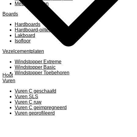
Meubelpanelen
Boards
Hardboards
Hardboard-oiltemperated
Lakboard
Isofloor
Vezelcementplaten
Windstopper Extreme
Windstopper Basic
Windstopper Toebehoren
Hout
Vuren
Vuren C geschaafd
Vuren SLS
Vuren C ruw
Vuren C geimpregneerd
Vuren geprofileerd