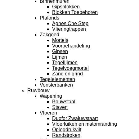
Binnenmuren
Gipsblokken
Blokken Toebehoren
Plafonds
Agnes One Step
Vlieringtrappen
Zakgoed
Mortels
Voorbehandeling
Gipsen
Lijmen
Tegellijmen
Tegelvoegmortel
Zand en grind
Tegelelementen
Vensterbanken
Ruwbouw
Wapening
Bouwstaal
Staven
Vloeren
Duofor Zwaluwstaart
Vloerluiken en matomranding
Oplegdrukvilt
Randstroken