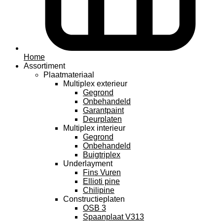
Home
Assortiment
Plaatmateriaal
Multiplex exterieur
Gegrond
Onbehandeld
Garantpaint
Deurplaten
Multiplex interieur
Gegrond
Onbehandeld
Buigtriplex
Underlayment
Fins Vuren
Ellioti pine
Chilipine
Constructieplaten
OSB 3
Spaanplaat V313