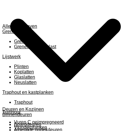
Alles weergeven
Grenen
Grenen B ruw
Grenen gevingerlast
Lijstwerk
Plinten
Koplatten
Glaslatten
Neuslatten
Traphout en kastplanken
Traphout
Deuren en Kozijnen
Tuinhout
Binnendeuren
Vuren C geimpregneerd
Boarddeuren
Vlonderplanken
Afgelakte opdekdeuren