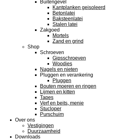
Buitengevel
Kantplanken geisoleerd
Betonlatei
Baksteenlatei
Stalen latei
Zakgoed
Mortels
Zand en grind
Shop
Schroeven
Gipsschroeven
Woodies
Nagels en nieten
Pluggen en verankering
Pluggen
Bouten moeren en ringen
Lijmen en kitten
Tapes
Verf en beits, menie
Stucloper
Purschuim
Over ons
Vestigingen
Duurzaamheid
Downloads