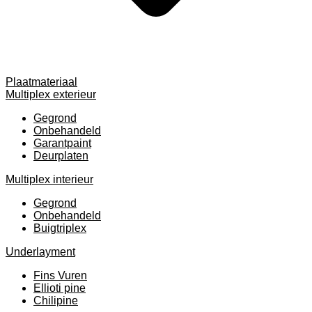
Plaatmateriaal
Multiplex exterieur
Gegrond
Onbehandeld
Garantpaint
Deurplaten
Multiplex interieur
Gegrond
Onbehandeld
Buigtriplex
Underlayment
Fins Vuren
Ellioti pine
Chilipine