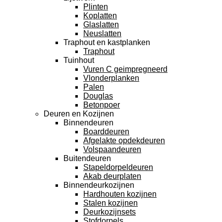
Plinten
Koplatten
Glaslatten
Neuslatten
Traphout en kastplanken
Traphout
Tuinhout
Vuren C geimpregneerd
Vlonderplanken
Palen
Douglas
Betonpoer
Deuren en Kozijnen
Binnendeuren
Boarddeuren
Afgelakte opdekdeuren
Volspaandeuren
Buitendeuren
Stapeldorpeldeuren
Akab deurplaten
Binnendeurkozijnen
Hardhouten kozijnen
Stalen kozijnen
Deurkozijnsets
Stofdorpels