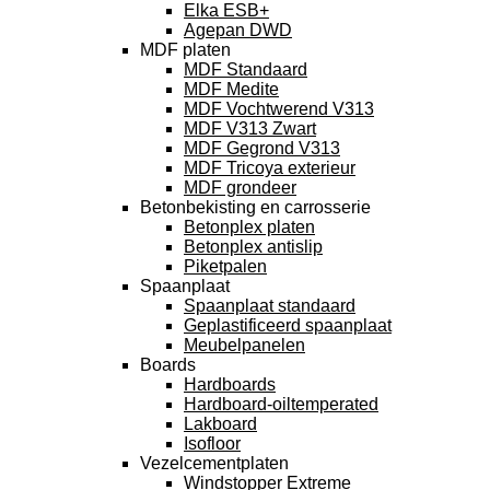
Elka ESB+
Agepan DWD
MDF platen
MDF Standaard
MDF Medite
MDF Vochtwerend V313
MDF V313 Zwart
MDF Gegrond V313
MDF Tricoya exterieur
MDF grondeer
Betonbekisting en carrosserie
Betonplex platen
Betonplex antislip
Piketpalen
Spaanplaat
Spaanplaat standaard
Geplastificeerd spaanplaat
Meubelpanelen
Boards
Hardboards
Hardboard-oiltemperated
Lakboard
Isofloor
Vezelcementplaten
Windstopper Extreme