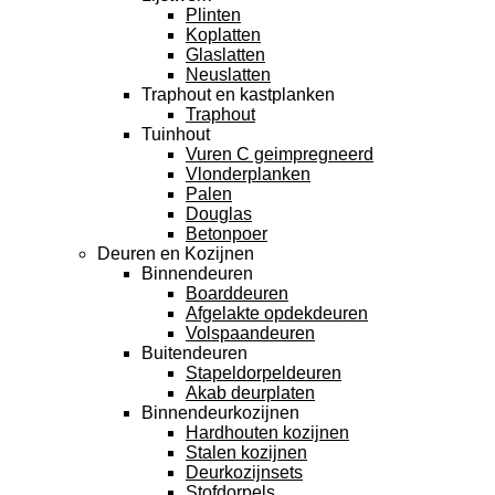
Plinten
Koplatten
Glaslatten
Neuslatten
Traphout en kastplanken
Traphout
Tuinhout
Vuren C geimpregneerd
Vlonderplanken
Palen
Douglas
Betonpoer
Deuren en Kozijnen
Binnendeuren
Boarddeuren
Afgelakte opdekdeuren
Volspaandeuren
Buitendeuren
Stapeldorpeldeuren
Akab deurplaten
Binnendeurkozijnen
Hardhouten kozijnen
Stalen kozijnen
Deurkozijnsets
Stofdorpels