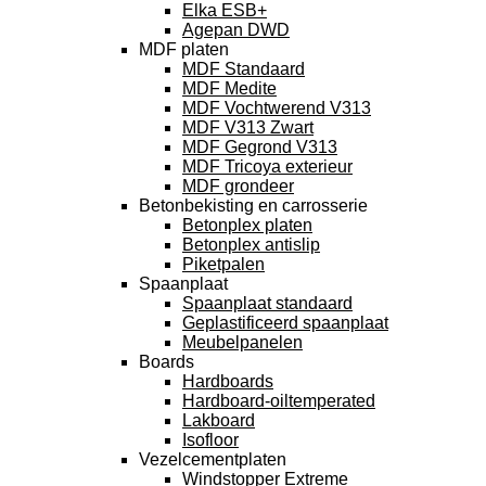
Elka ESB+
Agepan DWD
MDF platen
MDF Standaard
MDF Medite
MDF Vochtwerend V313
MDF V313 Zwart
MDF Gegrond V313
MDF Tricoya exterieur
MDF grondeer
Betonbekisting en carrosserie
Betonplex platen
Betonplex antislip
Piketpalen
Spaanplaat
Spaanplaat standaard
Geplastificeerd spaanplaat
Meubelpanelen
Boards
Hardboards
Hardboard-oiltemperated
Lakboard
Isofloor
Vezelcementplaten
Windstopper Extreme