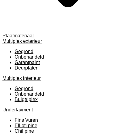
Plaatmateriaal
Multiplex exterieur
Gegrond
Onbehandeld
Garantpaint
Deurplaten
Multiplex interieur
Gegrond
Onbehandeld
Buigtriplex
Underlayment
Fins Vuren
Ellioti pine
Chilipine