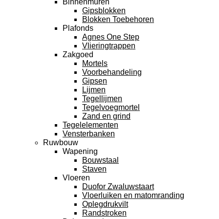
Binnenmuren
Gipsblokken
Blokken Toebehoren
Plafonds
Agnes One Step
Vlieringtrappen
Zakgoed
Mortels
Voorbehandeling
Gipsen
Lijmen
Tegellijmen
Tegelvoegmortel
Zand en grind
Tegelelementen
Vensterbanken
Ruwbouw
Wapening
Bouwstaal
Staven
Vloeren
Duofor Zwaluwstaart
Vloerluiken en matomranding
Oplegdrukvilt
Randstroken