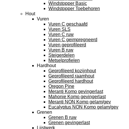
Windstopper Basic
Windstopper Toebehoren
Hout
Vuren
Vuren C geschaafd
Vuren SLS
Vuren C ruw
Vuren C geimpregneerd
Vuren geprofileerd
Vuren B ruw
Steigerdelen
Metselprofielen
Hardhout
Geprofileerd kozijnhout
Geprofileerd raamhout
Geprofileerd hardhout
Oregon Pine
Meranti Komo gevingerlast
Mahonie Komo gevingerlast
Meranti NON Komo gelam/gev
Eucalyptus NON Komo gelam/gev
Grenen
Grenen B ruw
Grenen gevingerlast
Lijstwerk