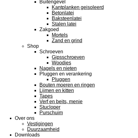
Buitengevel
Kantplanken geisoleerd
Betonlatei
Baksteenlatei
Stalen latei
Zakgoed
Mortels
Zand en grind
Shop
Schroeven
Gipsschroeven
Woodies
Nagels en nieten
Pluggen en verankering
Pluggen
Bouten moeren en ringen
Lijmen en kitten
Tapes
Verf en beits, menie
Stucloper
Purschuim
Over ons
Vestigingen
Duurzaamheid
Downloads