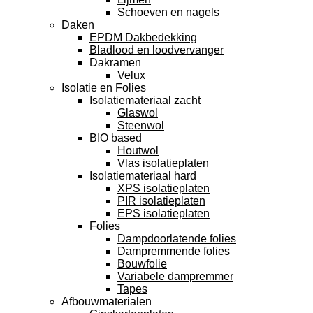
Schoeven en nagels
Daken
EPDM Dakbedekking
Bladlood en loodvervanger
Dakramen
Velux
Isolatie en Folies
Isolatiemateriaal zacht
Glaswol
Steenwol
BIO based
Houtwol
Vlas isolatieplaten
Isolatiemateriaal hard
XPS isolatieplaten
PIR isolatieplaten
EPS isolatieplaten
Folies
Dampdoorlatende folies
Dampremmende folies
Bouwfolie
Variabele dampremmer
Tapes
Afbouwmaterialen