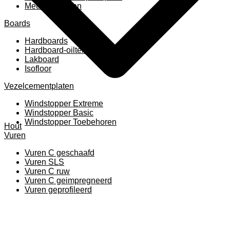
Meubelpanelen
Boards
Hardboards
Hardboard-oiltemperated
Lakboard
Isofloor
Vezelcementplaten
Windstopper Extreme
Windstopper Basic
Windstopper Toebehoren
Hout
Vuren
Vuren C geschaafd
Vuren SLS
Vuren C ruw
Vuren C geimpregneerd
Vuren geprofileerd