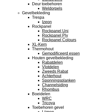
Deur toebehoren
Weldorpels
Gevelbekleding
Trespa
Izeon
Rockpanel
Rockpanel Uni
Rockpanel Ply
Rockpanel Colours
XL-Kern
Thermohout
Gemodificeerd essen
Houten gevelbekleding
Rabatdelen
Vlotdelen
Zweeds Rabat
Achterhout
Sponningsplanken
Channelsiding
Rhombus
Boeidelen
WRC
Tricoya
Toebehoren gevel
Lijmen