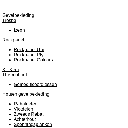
Gevelbekleding
Trespa
Izeon
Rockpanel
Rockpanel Uni
Rockpanel Ply
Rockpanel Colours
XL-Kern
Thermohout
Gemodificeerd essen
Houten gevelbekleding
Rabatdelen
Vlotdelen
Zweeds Rabat
Achterhout
Sponningsplanken