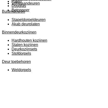
Palen
Volspaandeuren
Douglas
Betonpoer
Buitendeuren
Stapeldorpeldeuren
Akab deurplaten
Binnendeurkozijnen
Hardhouten kozijnen
Stalen kozijnen
Deurkozijnsets
Stofdorpels
Deur toebehoren
Weldorpels