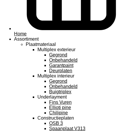
Home
Assortiment
Plaatmateriaal
Multiplex exterieur
Gegrond
Onbehandeld
Garantpaint
Deurplaten
Multiplex interieur
Gegrond
Onbehandeld
Buigtriplex
Underlayment
Fins Vuren
Ellioti pine
Chilipine
Constructieplaten
OSB 3
Spaanplaat V313