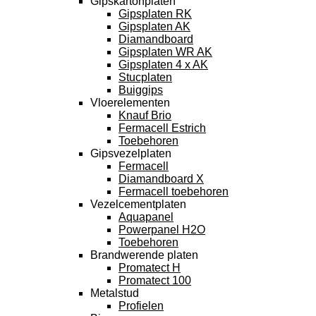
Gipskartonplaten
Gipsplaten RK
Gipsplaten AK
Diamandboard
Gipsplaten WR AK
Gipsplaten 4 x AK
Stucplaten
Buiggips
Vloerelementen
Knauf Brio
Fermacell Estrich
Toebehoren
Gipsvezelplaten
Fermacell
Diamandboard X
Fermacell toebehoren
Vezelcementplaten
Aquapanel
Powerpanel H2O
Toebehoren
Brandwerende platen
Promatect H
Promatect 100
Metalstud
Profielen