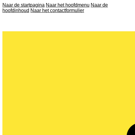
Naar de startpagina
Naar het hoofdmenu
Naar de
hoofdinhoud
Naar het contactformulier