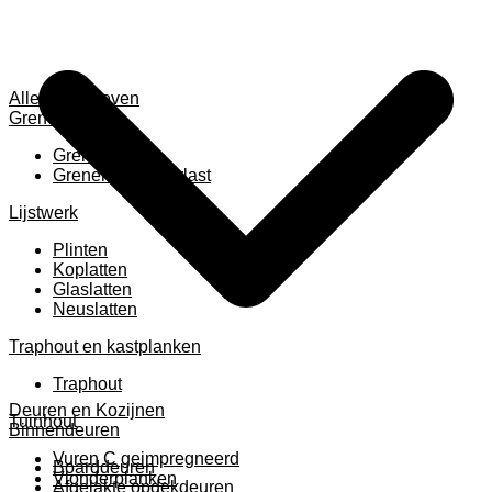
Alles weergeven
Grenen
Grenen B ruw
Grenen gevingerlast
Lijstwerk
Plinten
Koplatten
Glaslatten
Neuslatten
Traphout en kastplanken
Traphout
Deuren en Kozijnen
Tuinhout
Binnendeuren
Vuren C geimpregneerd
Boarddeuren
Vlonderplanken
Afgelakte opdekdeuren