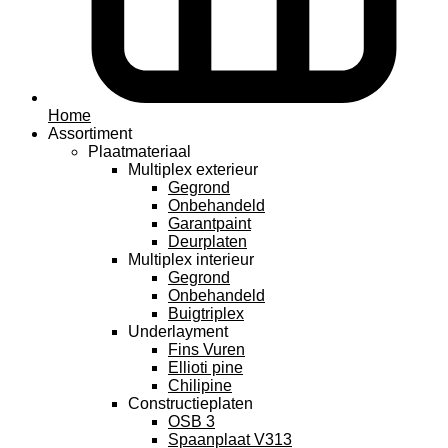
Home
Assortiment
Plaatmateriaal
Multiplex exterieur
Gegrond
Onbehandeld
Garantpaint
Deurplaten
Multiplex interieur
Gegrond
Onbehandeld
Buigtriplex
Underlayment
Fins Vuren
Ellioti pine
Chilipine
Constructieplaten
OSB 3
Spaanplaat V313