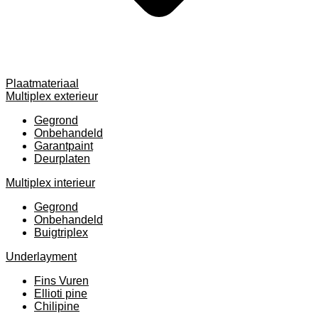
Plaatmateriaal
Multiplex exterieur
Gegrond
Onbehandeld
Garantpaint
Deurplaten
Multiplex interieur
Gegrond
Onbehandeld
Buigtriplex
Underlayment
Fins Vuren
Ellioti pine
Chilipine