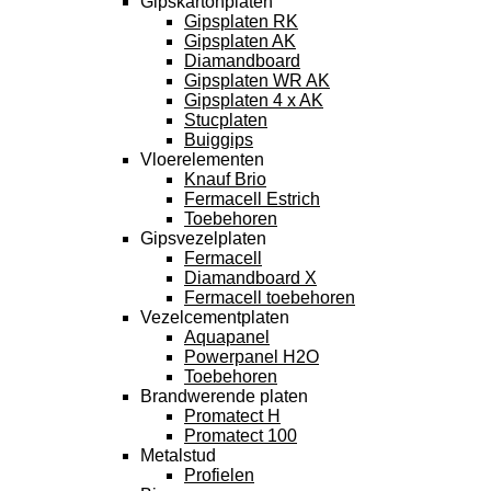
Gipskartonplaten
Gipsplaten RK
Gipsplaten AK
Diamandboard
Gipsplaten WR AK
Gipsplaten 4 x AK
Stucplaten
Buiggips
Vloerelementen
Knauf Brio
Fermacell Estrich
Toebehoren
Gipsvezelplaten
Fermacell
Diamandboard X
Fermacell toebehoren
Vezelcementplaten
Aquapanel
Powerpanel H2O
Toebehoren
Brandwerende platen
Promatect H
Promatect 100
Metalstud
Profielen