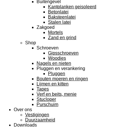
Buitengevel
Kantplanken geisoleerd
Betonlatei
Baksteenlatei
Stalen latei
Zakgoed
Mortels
Zand en grind
Shop
Schroeven
Gipsschroeven
Woodies
Nagels en nieten
Pluggen en verankering
Pluggen
Bouten moeren en ringen
Lijmen en kitten
Tapes
Verf en beits, menie
Stucloper
Purschuim
Over ons
Vestigingen
Duurzaamheid
Downloads