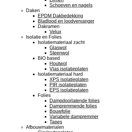
Schoeven en nagels
Daken
EPDM Dakbedekking
Bladlood en loodvervanger
Dakramen
Velux
Isolatie en Folies
Isolatiemateriaal zacht
Glaswol
Steenwol
BIO based
Houtwol
Vlas isolatieplaten
Isolatiemateriaal hard
XPS isolatieplaten
PIR isolatieplaten
EPS isolatieplaten
Folies
Dampdoorlatende folies
Dampremmende folies
Bouwfolie
Variabele dampremmer
Tapes
Afbouwmaterialen