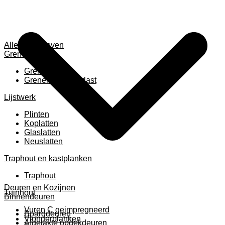
Alles weergeven
Grenen
Grenen B ruw
Grenen gevingerlast
Lijstwerk
Plinten
Koplatten
Glaslatten
Neuslatten
Traphout en kastplanken
Traphout
Deuren en Kozijnen
Tuinhout
Binnendeuren
Vuren C geimpregneerd
Boarddeuren
Vlonderplanken
Afgelakte opdekdeuren