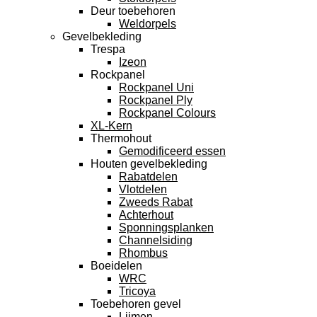
Deur toebehoren
Weldorpels
Gevelbekleding
Trespa
Izeon
Rockpanel
Rockpanel Uni
Rockpanel Ply
Rockpanel Colours
XL-Kern
Thermohout
Gemodificeerd essen
Houten gevelbekleding
Rabatdelen
Vlotdelen
Zweeds Rabat
Achterhout
Sponningsplanken
Channelsiding
Rhombus
Boeidelen
WRC
Tricoya
Toebehoren gevel
Lijmen