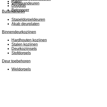
Palen
Volspaandeuren
Douglas
Betonpoer
Buitendeuren
Stapeldorpeldeuren
Akab deurplaten
Binnendeurkozijnen
Hardhouten kozijnen
Stalen kozijnen
Deurkozijnsets
Stofdorpels
Deur toebehoren
Weldorpels