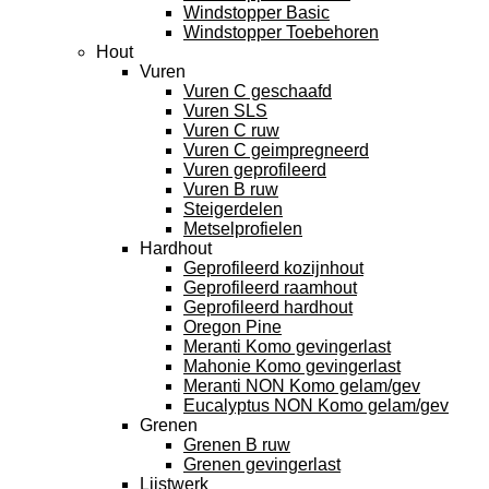
Windstopper Basic
Windstopper Toebehoren
Hout
Vuren
Vuren C geschaafd
Vuren SLS
Vuren C ruw
Vuren C geimpregneerd
Vuren geprofileerd
Vuren B ruw
Steigerdelen
Metselprofielen
Hardhout
Geprofileerd kozijnhout
Geprofileerd raamhout
Geprofileerd hardhout
Oregon Pine
Meranti Komo gevingerlast
Mahonie Komo gevingerlast
Meranti NON Komo gelam/gev
Eucalyptus NON Komo gelam/gev
Grenen
Grenen B ruw
Grenen gevingerlast
Lijstwerk