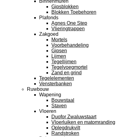
Binnenmuren
Gipsblokken
Blokken Toebehoren
Plafonds
Agnes One Step
Vlieringtrappen
Zakgoed
Mortels
Voorbehandeling
Gipsen
Lijmen
Tegellijmen
Tegelvoegmortel
Zand en grind
Tegelelementen
Vensterbanken
Ruwbouw
Wapening
Bouwstaal
Staven
Vloeren
Duofor Zwaluwstaart
Vloerluiken en matomranding
Oplegdrukvilt
Randstroken