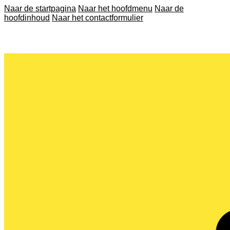
Naar de startpagina
Naar het hoofdmenu
Naar de
hoofdinhoud
Naar het contactformulier