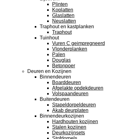
Plinten
Koplatten
Glaslatten
Neuslatten
Traphout en kastplanken
Traphout
Tuinhout
Vuren C geimpregneerd
Vlonderplanken
Palen
Douglas
Betonpoer
Deuren en Kozijnen
Binnendeuren
Boarddeuren
Afgelakte opdekdeuren
Volspaandeuren
Buitendeuren
Stapeldorpeldeuren
Akab deurplaten
Binnendeurkozijnen
Hardhouten kozijnen
Stalen kozijnen
Deurkozijnsets
Stofdorpels