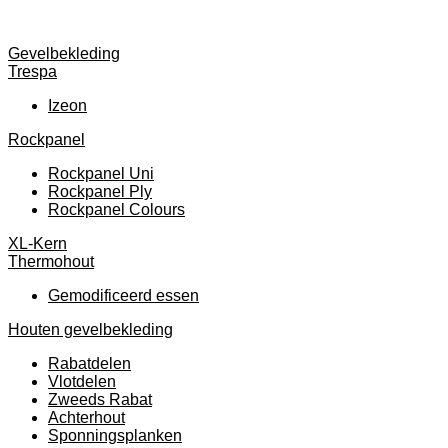
Gevelbekleding
Trespa
Izeon
Rockpanel
Rockpanel Uni
Rockpanel Ply
Rockpanel Colours
XL-Kern
Thermohout
Gemodificeerd essen
Houten gevelbekleding
Rabatdelen
Vlotdelen
Zweeds Rabat
Achterhout
Sponningsplanken