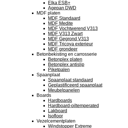
Elka ESB+
Agepan DWD
MDF platen
MDF Standaard
MDF Medite
MDF Vochtwerend V313
MDF V313 Zwart
MDF Gegrond V313
MDF Tricoya exterieur
MDF grondeer
Betonbekisting en carrosserie
Betonplex platen
Betonplex antislip
Piketpalen
Spaanplaat
Spaanplaat standaard
Geplastificeerd spaanplaat
Meubelpanelen
Boards
Hardboards
Hardboard-oiltemperated
Lakboard
Isofloor
Vezelcementplaten
Windstopper Extreme