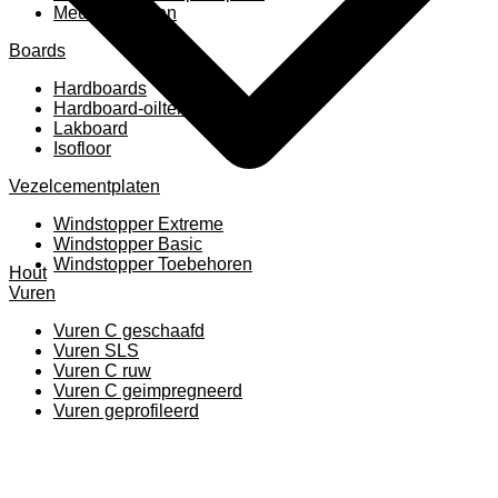
Meubelpanelen
Boards
Hardboards
Hardboard-oiltemperated
Lakboard
Isofloor
Vezelcementplaten
Windstopper Extreme
Windstopper Basic
Windstopper Toebehoren
Hout
Vuren
Vuren C geschaafd
Vuren SLS
Vuren C ruw
Vuren C geimpregneerd
Vuren geprofileerd