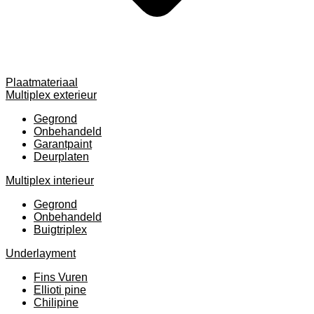
Plaatmateriaal
Multiplex exterieur
Gegrond
Onbehandeld
Garantpaint
Deurplaten
Multiplex interieur
Gegrond
Onbehandeld
Buigtriplex
Underlayment
Fins Vuren
Ellioti pine
Chilipine