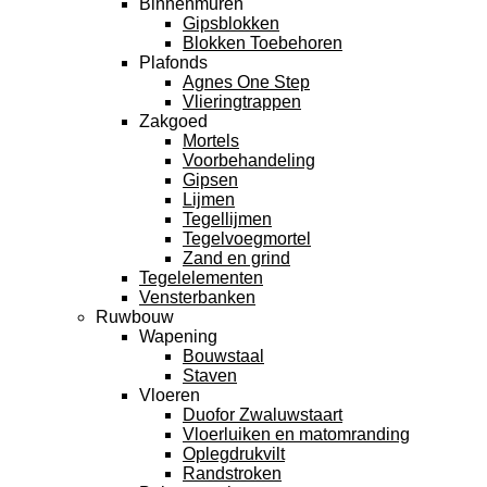
Binnenmuren
Gipsblokken
Blokken Toebehoren
Plafonds
Agnes One Step
Vlieringtrappen
Zakgoed
Mortels
Voorbehandeling
Gipsen
Lijmen
Tegellijmen
Tegelvoegmortel
Zand en grind
Tegelelementen
Vensterbanken
Ruwbouw
Wapening
Bouwstaal
Staven
Vloeren
Duofor Zwaluwstaart
Vloerluiken en matomranding
Oplegdrukvilt
Randstroken