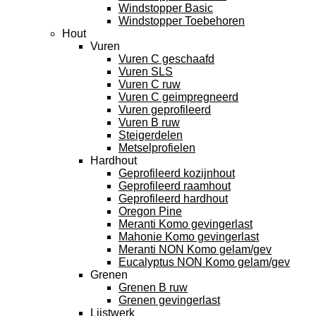
Windstopper Basic
Windstopper Toebehoren
Hout
Vuren
Vuren C geschaafd
Vuren SLS
Vuren C ruw
Vuren C geimpregneerd
Vuren geprofileerd
Vuren B ruw
Steigerdelen
Metselprofielen
Hardhout
Geprofileerd kozijnhout
Geprofileerd raamhout
Geprofileerd hardhout
Oregon Pine
Meranti Komo gevingerlast
Mahonie Komo gevingerlast
Meranti NON Komo gelam/gev
Eucalyptus NON Komo gelam/gev
Grenen
Grenen B ruw
Grenen gevingerlast
Lijstwerk