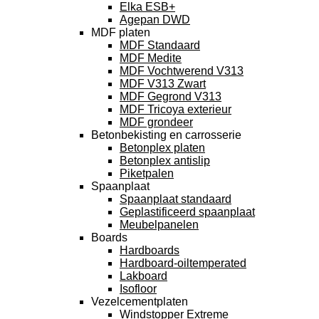
Elka ESB+
Agepan DWD
MDF platen
MDF Standaard
MDF Medite
MDF Vochtwerend V313
MDF V313 Zwart
MDF Gegrond V313
MDF Tricoya exterieur
MDF grondeer
Betonbekisting en carrosserie
Betonplex platen
Betonplex antislip
Piketpalen
Spaanplaat
Spaanplaat standaard
Geplastificeerd spaanplaat
Meubelpanelen
Boards
Hardboards
Hardboard-oiltemperated
Lakboard
Isofloor
Vezelcementplaten
Windstopper Extreme