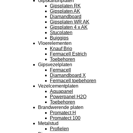
Gipskartonplaten
Gipsplaten RK
Gipsplaten AK
Diamandboard
Gipsplaten WR AK
Gipsplaten 4 x AK
Stucplaten
Buiggips
Vloerelementen
Knauf Brio
Fermacell Estrich
Toebehoren
Gipsvezelplaten
Fermacell
Diamandboard X
Fermacell toebehoren
Vezelcementplaten
Aquapanel
Powerpanel H2O
Toebehoren
Brandwerende platen
Promatect H
Promatect 100
Metalstud
Profielen