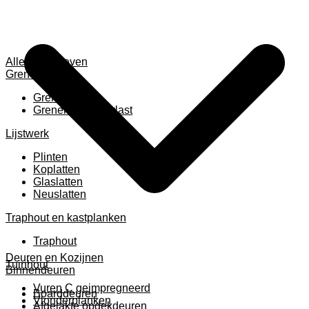
Alles weergeven
Grenen
Grenen B ruw
Grenen gevingerlast
Lijstwerk
Plinten
Koplatten
Glaslatten
Neuslatten
Traphout en kastplanken
Traphout
Deuren en Kozijnen
Tuinhout
Binnendeuren
Vuren C geimpregneerd
Boarddeuren
Vlonderplanken
Afgelakte opdekdeuren