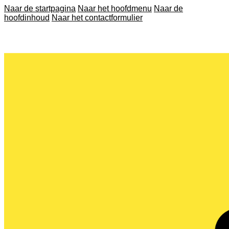
Naar de startpagina
Naar het hoofdmenu
Naar de
hoofdinhoud
Naar het contactformulier