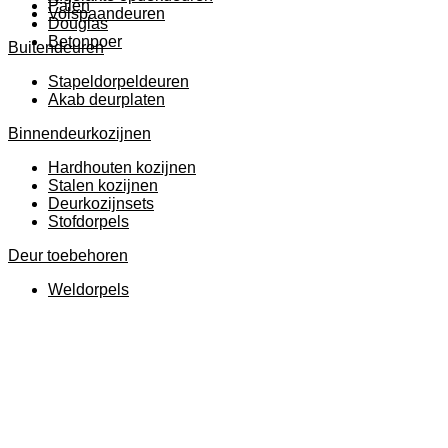
Palen
Volspaandeuren
Douglas
Betonpoer
Buitendeuren
Stapeldorpeldeuren
Akab deurplaten
Binnendeurkozijnen
Hardhouten kozijnen
Stalen kozijnen
Deurkozijnsets
Stofdorpels
Deur toebehoren
Weldorpels