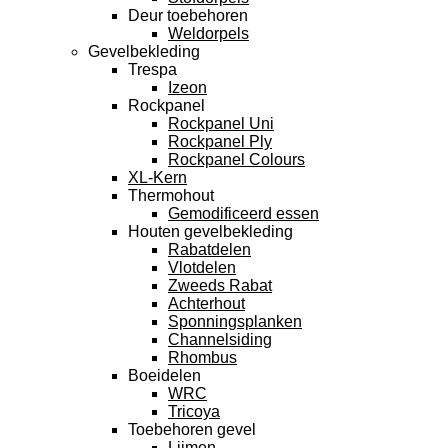
Deur toebehoren
Weldorpels
Gevelbekleding
Trespa
Izeon
Rockpanel
Rockpanel Uni
Rockpanel Ply
Rockpanel Colours
XL-Kern
Thermohout
Gemodificeerd essen
Houten gevelbekleding
Rabatdelen
Vlotdelen
Zweeds Rabat
Achterhout
Sponningsplanken
Channelsiding
Rhombus
Boeidelen
WRC
Tricoya
Toebehoren gevel
Lijmen