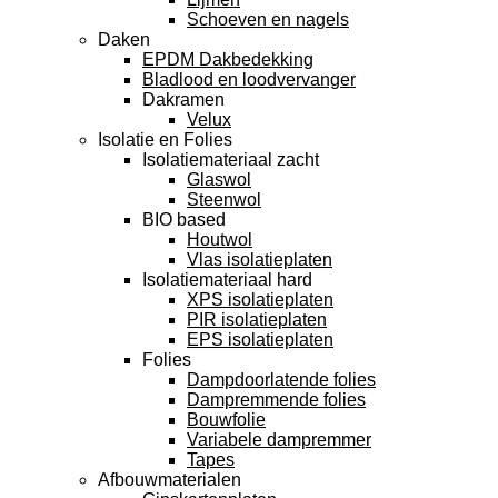
Schoeven en nagels
Daken
EPDM Dakbedekking
Bladlood en loodvervanger
Dakramen
Velux
Isolatie en Folies
Isolatiemateriaal zacht
Glaswol
Steenwol
BIO based
Houtwol
Vlas isolatieplaten
Isolatiemateriaal hard
XPS isolatieplaten
PIR isolatieplaten
EPS isolatieplaten
Folies
Dampdoorlatende folies
Dampremmende folies
Bouwfolie
Variabele dampremmer
Tapes
Afbouwmaterialen