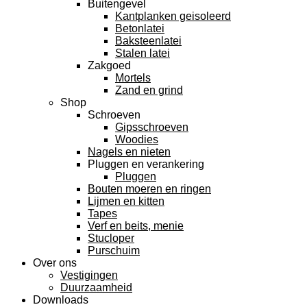
Buitengevel
Kantplanken geisoleerd
Betonlatei
Baksteenlatei
Stalen latei
Zakgoed
Mortels
Zand en grind
Shop
Schroeven
Gipsschroeven
Woodies
Nagels en nieten
Pluggen en verankering
Pluggen
Bouten moeren en ringen
Lijmen en kitten
Tapes
Verf en beits, menie
Stucloper
Purschuim
Over ons
Vestigingen
Duurzaamheid
Downloads