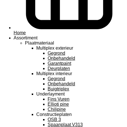
Home
Assortiment
Plaatmateriaal
Multiplex exterieur
Gegrond
Onbehandeld
Garantpaint
Deurplaten
Multiplex interieur
Gegrond
Onbehandeld
Buigtriplex
Underlayment
Fins Vuren
Ellioti pine
Chilipine
Constructieplaten
OSB 3
Spaanplaat V313