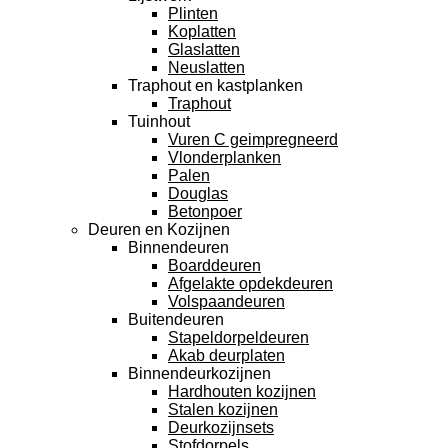
Plinten
Koplatten
Glaslatten
Neuslatten
Traphout en kastplanken
Traphout
Tuinhout
Vuren C geimpregneerd
Vlonderplanken
Palen
Douglas
Betonpoer
Deuren en Kozijnen
Binnendeuren
Boarddeuren
Afgelakte opdekdeuren
Volspaandeuren
Buitendeuren
Stapeldorpeldeuren
Akab deurplaten
Binnendeurkozijnen
Hardhouten kozijnen
Stalen kozijnen
Deurkozijnsets
Stofdorpels