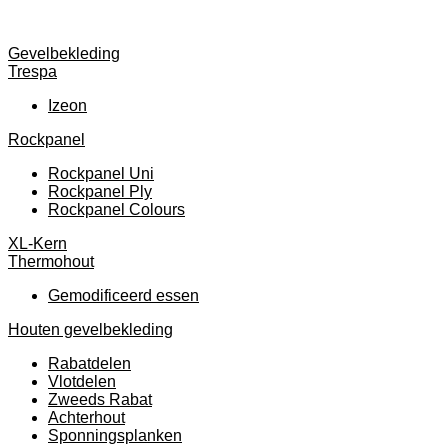
Gevelbekleding
Trespa
Izeon
Rockpanel
Rockpanel Uni
Rockpanel Ply
Rockpanel Colours
XL-Kern
Thermohout
Gemodificeerd essen
Houten gevelbekleding
Rabatdelen
Vlotdelen
Zweeds Rabat
Achterhout
Sponningsplanken