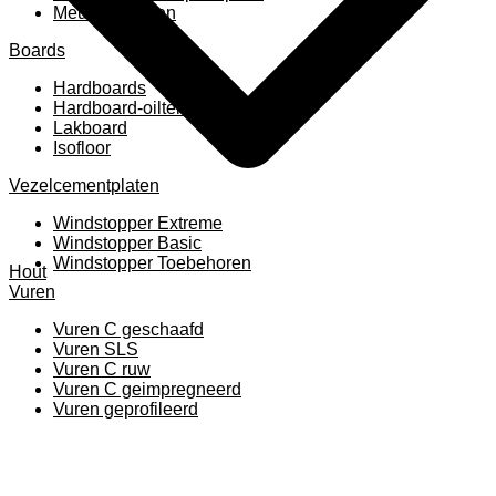
Meubelpanelen
Boards
Hardboards
Hardboard-oiltemperated
Lakboard
Isofloor
Vezelcementplaten
Windstopper Extreme
Windstopper Basic
Windstopper Toebehoren
Hout
Vuren
Vuren C geschaafd
Vuren SLS
Vuren C ruw
Vuren C geimpregneerd
Vuren geprofileerd