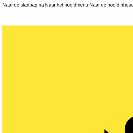
Naar de startpagina
Naar het hoofdmenu
Naar de hoofdinhou