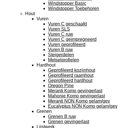
Windstopper Basic
Windstopper Toebehoren
Hout
Vuren
Vuren C geschaafd
Vuren SLS
Vuren C ruw
Vuren C geimpregneerd
Vuren geprofileerd
Vuren B ruw
Steigerdelen
Metselprofielen
Hardhout
Geprofileerd kozijnhout
Geprofileerd raamhout
Geprofileerd hardhout
Oregon Pine
Meranti Komo gevingerlast
Mahonie Komo gevingerlast
Meranti NON Komo gelam/gev
Eucalyptus NON Komo gelam/gev
Grenen
Grenen B ruw
Grenen gevingerlast
Lijstwerk