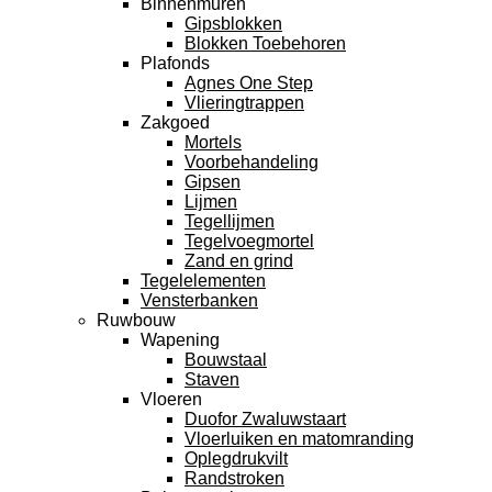
Binnenmuren
Gipsblokken
Blokken Toebehoren
Plafonds
Agnes One Step
Vlieringtrappen
Zakgoed
Mortels
Voorbehandeling
Gipsen
Lijmen
Tegellijmen
Tegelvoegmortel
Zand en grind
Tegelelementen
Vensterbanken
Ruwbouw
Wapening
Bouwstaal
Staven
Vloeren
Duofor Zwaluwstaart
Vloerluiken en matomranding
Oplegdrukvilt
Randstroken