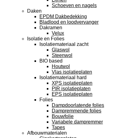
Schoeven en nagels
Daken
EPDM Dakbedekking
Bladlood en loodvervanger
Dakramen
Velux
Isolatie en Folies
Isolatiemateriaal zacht
Glaswol
Steenwol
BIO based
Houtwol
Vlas isolatieplaten
Isolatiemateriaal hard
XPS isolatieplaten
PIR isolatieplaten
EPS isolatieplaten
Folies
Dampdoorlatende folies
Dampremmende folies
Bouwfolie
Variabele dampremmer
Tapes
Afbouwmaterialen