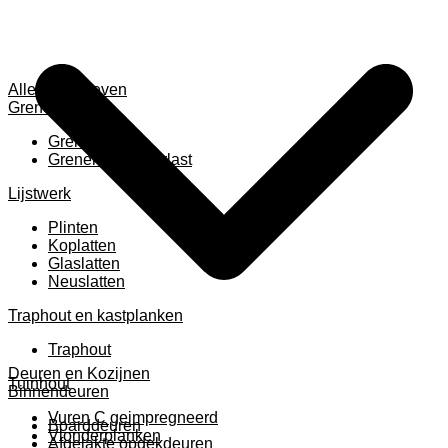
Alles weergeven
Grenen
Grenen B ruw
Grenen gevingerlast
Lijstwerk
Plinten
Koplatten
Glaslatten
Neuslatten
Traphout en kastplanken
Traphout
Deuren en Kozijnen
Tuinhout
Binnendeuren
Vuren C geimpregneerd
Boarddeuren
Vlonderplanken
Afgelakte opdekdeuren