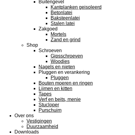
Buitengevel
Kantplanken geisoleerd
Betonlatei
Baksteenlatei
Stalen latei
Zakgoed
Mortels
Zand en grind
Shop
Schroeven
Gipsschroeven
Woodies
Nagels en nieten
Pluggen en verankering
Pluggen
Bouten moeren en ringen
Lijmen en kitten
Tapes
Verf en beits, menie
Stucloper
Purschuim
Over ons
Vestigingen
Duurzaamheid
Downloads