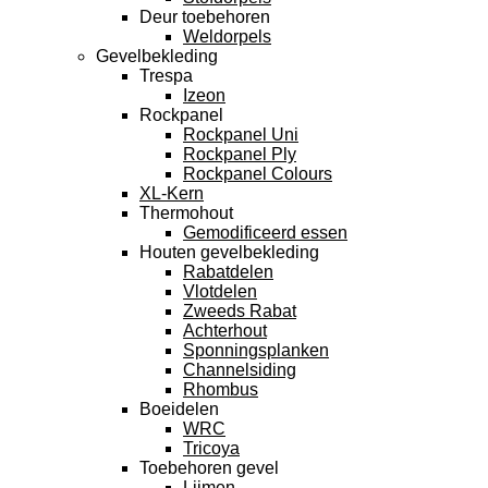
Deur toebehoren
Weldorpels
Gevelbekleding
Trespa
Izeon
Rockpanel
Rockpanel Uni
Rockpanel Ply
Rockpanel Colours
XL-Kern
Thermohout
Gemodificeerd essen
Houten gevelbekleding
Rabatdelen
Vlotdelen
Zweeds Rabat
Achterhout
Sponningsplanken
Channelsiding
Rhombus
Boeidelen
WRC
Tricoya
Toebehoren gevel
Lijmen