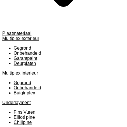
Plaatmateriaal
Multiplex exterieur
Gegrond
Onbehandeld
Garantpaint
Deurplaten
Multiplex interieur
Gegrond
Onbehandeld
Buigtriplex
Underlayment
Fins Vuren
Ellioti pine
Chilipine