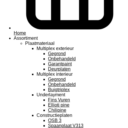
Home
Assortiment
Plaatmateriaal
Multiplex exterieur
Gegrond
Onbehandeld
Garantpaint
Deurplaten
Multiplex interieur
Gegrond
Onbehandeld
Buigtriplex
Underlayment
Fins Vuren
Ellioti pine
Chilipine
Constructieplaten
OSB 3
Spaanplaat V313