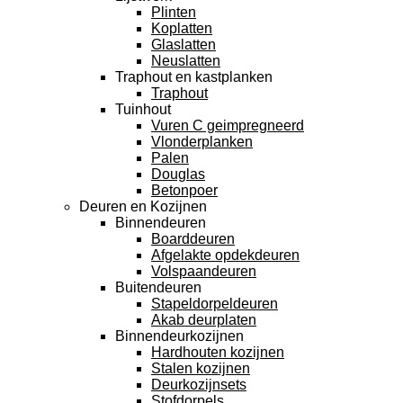
Plinten
Koplatten
Glaslatten
Neuslatten
Traphout en kastplanken
Traphout
Tuinhout
Vuren C geimpregneerd
Vlonderplanken
Palen
Douglas
Betonpoer
Deuren en Kozijnen
Binnendeuren
Boarddeuren
Afgelakte opdekdeuren
Volspaandeuren
Buitendeuren
Stapeldorpeldeuren
Akab deurplaten
Binnendeurkozijnen
Hardhouten kozijnen
Stalen kozijnen
Deurkozijnsets
Stofdorpels