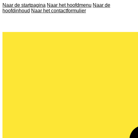
Naar de startpagina
Naar het hoofdmenu
Naar de
hoofdinhoud
Naar het contactformulier