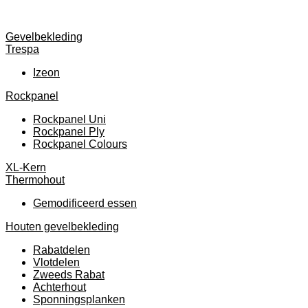
Gevelbekleding
Trespa
Izeon
Rockpanel
Rockpanel Uni
Rockpanel Ply
Rockpanel Colours
XL-Kern
Thermohout
Gemodificeerd essen
Houten gevelbekleding
Rabatdelen
Vlotdelen
Zweeds Rabat
Achterhout
Sponningsplanken