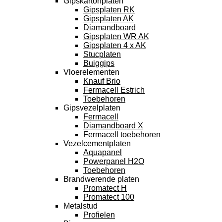
Gipskartonplaten
Gipsplaten RK
Gipsplaten AK
Diamandboard
Gipsplaten WR AK
Gipsplaten 4 x AK
Stucplaten
Buiggips
Vloerelementen
Knauf Brio
Fermacell Estrich
Toebehoren
Gipsvezelplaten
Fermacell
Diamandboard X
Fermacell toebehoren
Vezelcementplaten
Aquapanel
Powerpanel H2O
Toebehoren
Brandwerende platen
Promatect H
Promatect 100
Metalstud
Profielen