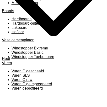
Meubelpanelen
Boards
Hardboards
Hardboard-oiltemperated
Lakboard
Isofloor
Vezelcementplaten
Windstopper Extreme
Windstopper Basic
Windstopper Toebehoren
Hout
Vuren
Vuren C geschaafd
Vuren SLS
Vuren C ruw
Vuren C geimpregneerd
Vuren geprofileerd