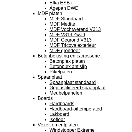
Elka ESB+
Agepan DWD
MDF platen
MDF Standaard
MDF Medite
MDF Vochtwerend V313
MDF V313 Zwart
MDF Gegrond V313
MDF Tricoya exterieur
MDF grondeer
Betonbekisting en carrosserie
Betonplex platen
Betonplex antislip
Piketpalen
Spaanplaat
Spaanplaat standaard
Geplastificeerd spaanplaat
Meubelpanelen
Boards
Hardboards
Hardboard-oiltemperated
Lakboard
Isofloor
Vezelcementplaten
Windstopper Extreme