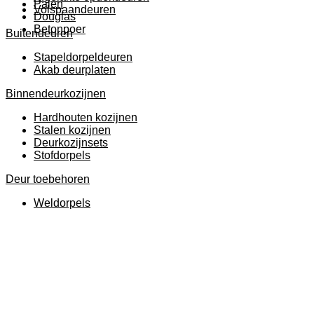
Palen
Volspaandeuren
Douglas
Betonpoer
Buitendeuren
Stapeldorpeldeuren
Akab deurplaten
Binnendeurkozijnen
Hardhouten kozijnen
Stalen kozijnen
Deurkozijnsets
Stofdorpels
Deur toebehoren
Weldorpels