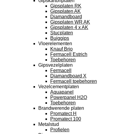
Gipskartonplaten
Gipsplaten RK
Gipsplaten AK
Diamandboard
Gipsplaten WR AK
Gipsplaten 4 x AK
Stucplaten
Buiggips
Vloerelementen
Knauf Brio
Fermacell Estrich
Toebehoren
Gipsvezelplaten
Fermacell
Diamandboard X
Fermacell toebehoren
Vezelcementplaten
Aquapanel
Powerpanel H2O
Toebehoren
Brandwerende platen
Promatect H
Promatect 100
Metalstud
Profielen