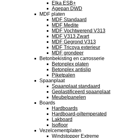
Elka ESB+
Agepan DWD
MDF platen
MDF Standaard
MDF Medite
MDF Vochtwerend V313
MDF V313 Zwart
MDF Gegrond V313
MDF Tricoya exterieur
MDF grondeer
Betonbekisting en carrosserie
Betonplex platen
Betonplex antislip
Piketpalen
Spaanplaat
Spaanplaat standaard
Geplastificeerd spaanplaat
Meubelpanelen
Boards
Hardboards
Hardboard-oiltemperated
Lakboard
Isofloor
Vezelcementplaten
Windstopper Extreme