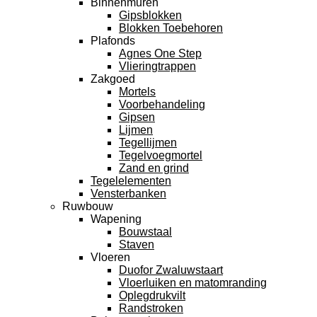
Binnenmuren
Gipsblokken
Blokken Toebehoren
Plafonds
Agnes One Step
Vlieringtrappen
Zakgoed
Mortels
Voorbehandeling
Gipsen
Lijmen
Tegellijmen
Tegelvoegmortel
Zand en grind
Tegelelementen
Vensterbanken
Ruwbouw
Wapening
Bouwstaal
Staven
Vloeren
Duofor Zwaluwstaart
Vloerluiken en matomranding
Oplegdrukvilt
Randstroken