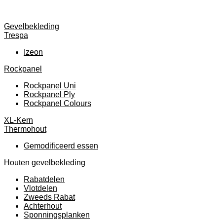
Gevelbekleding
Trespa
Izeon
Rockpanel
Rockpanel Uni
Rockpanel Ply
Rockpanel Colours
XL-Kern
Thermohout
Gemodificeerd essen
Houten gevelbekleding
Rabatdelen
Vlotdelen
Zweeds Rabat
Achterhout
Sponningsplanken