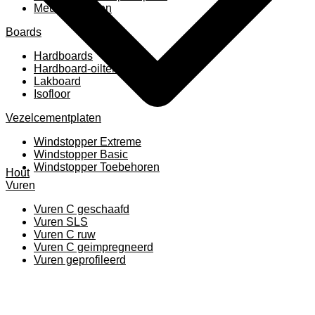
Meubelpanelen
Boards
Hardboards
Hardboard-oiltemperated
Lakboard
Isofloor
Vezelcementplaten
Windstopper Extreme
Windstopper Basic
Windstopper Toebehoren
Hout
Vuren
Vuren C geschaafd
Vuren SLS
Vuren C ruw
Vuren C geimpregneerd
Vuren geprofileerd