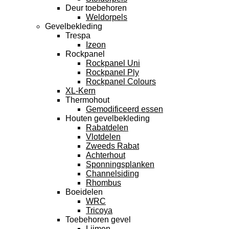
Deur toebehoren
Weldorpels
Gevelbekleding
Trespa
Izeon
Rockpanel
Rockpanel Uni
Rockpanel Ply
Rockpanel Colours
XL-Kern
Thermohout
Gemodificeerd essen
Houten gevelbekleding
Rabatdelen
Vlotdelen
Zweeds Rabat
Achterhout
Sponningsplanken
Channelsiding
Rhombus
Boeidelen
WRC
Tricoya
Toebehoren gevel
Lijmen