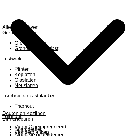
Alles weergeven
Grenen
Grenen B ruw
Grenen gevingerlast
Lijstwerk
Plinten
Koplatten
Glaslatten
Neuslatten
Traphout en kastplanken
Traphout
Deuren en Kozijnen
Tuinhout
Binnendeuren
Vuren C geimpregneerd
Boarddeuren
Vlonderplanken
Afgelakte opdekdeuren