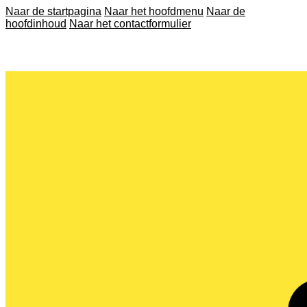
Naar de startpagina
Naar het hoofdmenu
Naar de
hoofdinhoud
Naar het contactformulier