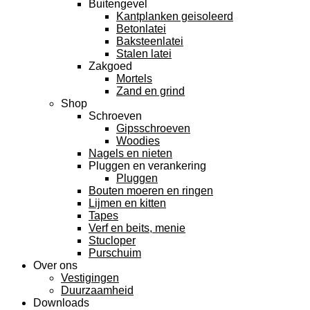
Buitengevel
Kantplanken geisoleerd
Betonlatei
Baksteenlatei
Stalen latei
Zakgoed
Mortels
Zand en grind
Shop
Schroeven
Gipsschroeven
Woodies
Nagels en nieten
Pluggen en verankering
Pluggen
Bouten moeren en ringen
Lijmen en kitten
Tapes
Verf en beits, menie
Stucloper
Purschuim
Over ons
Vestigingen
Duurzaamheid
Downloads