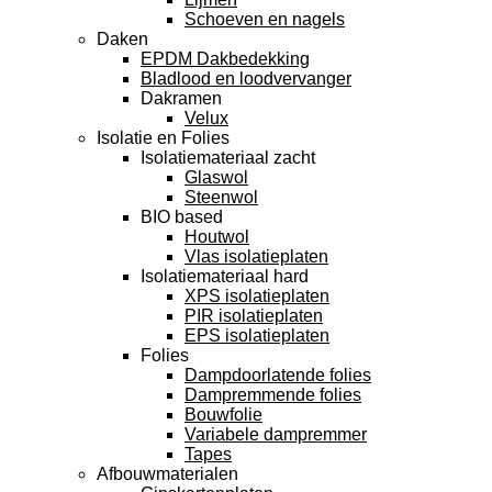
Schoeven en nagels
Daken
EPDM Dakbedekking
Bladlood en loodvervanger
Dakramen
Velux
Isolatie en Folies
Isolatiemateriaal zacht
Glaswol
Steenwol
BIO based
Houtwol
Vlas isolatieplaten
Isolatiemateriaal hard
XPS isolatieplaten
PIR isolatieplaten
EPS isolatieplaten
Folies
Dampdoorlatende folies
Dampremmende folies
Bouwfolie
Variabele dampremmer
Tapes
Afbouwmaterialen