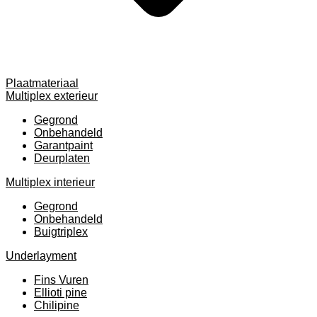
Plaatmateriaal
Multiplex exterieur
Gegrond
Onbehandeld
Garantpaint
Deurplaten
Multiplex interieur
Gegrond
Onbehandeld
Buigtriplex
Underlayment
Fins Vuren
Ellioti pine
Chilipine