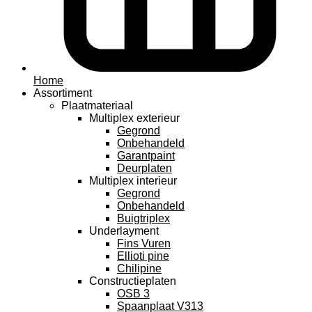
Home
Assortiment
Plaatmateriaal
Multiplex exterieur
Gegrond
Onbehandeld
Garantpaint
Deurplaten
Multiplex interieur
Gegrond
Onbehandeld
Buigtriplex
Underlayment
Fins Vuren
Ellioti pine
Chilipine
Constructieplaten
OSB 3
Spaanplaat V313