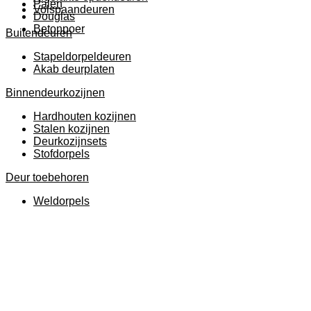
Palen
Volspaandeuren
Douglas
Betonpoer
Buitendeuren
Stapeldorpeldeuren
Akab deurplaten
Binnendeurkozijnen
Hardhouten kozijnen
Stalen kozijnen
Deurkozijnsets
Stofdorpels
Deur toebehoren
Weldorpels