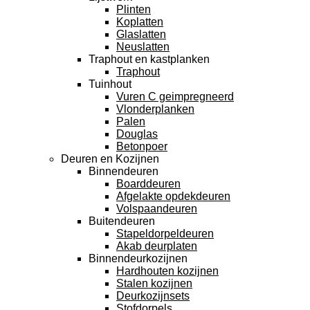
Plinten
Koplatten
Glaslatten
Neuslatten
Traphout en kastplanken
Traphout
Tuinhout
Vuren C geimpregneerd
Vlonderplanken
Palen
Douglas
Betonpoer
Deuren en Kozijnen
Binnendeuren
Boarddeuren
Afgelakte opdekdeuren
Volspaandeuren
Buitendeuren
Stapeldorpeldeuren
Akab deurplaten
Binnendeurkozijnen
Hardhouten kozijnen
Stalen kozijnen
Deurkozijnsets
Stofdorpels