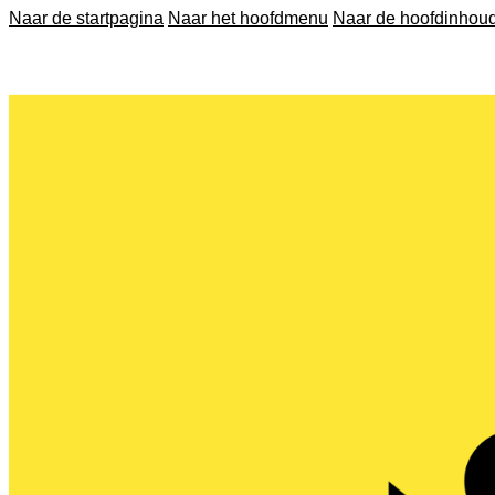
Naar de startpagina
Naar het hoofdmenu
Naar de hoofdinhou