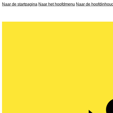
Naar de startpagina
Naar het hoofdmenu
Naar de hoofdinhou