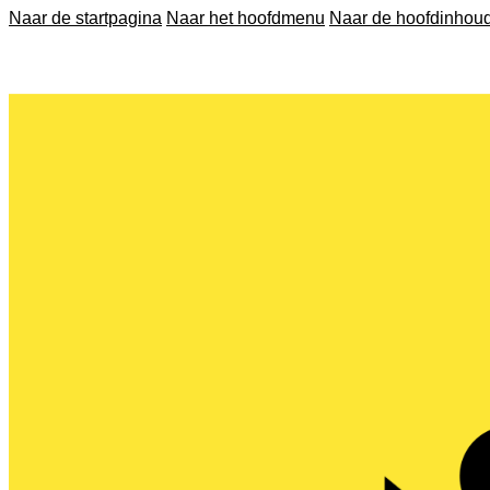
Naar de startpagina
Naar het hoofdmenu
Naar de hoofdinhou