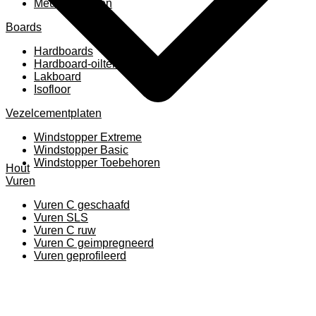
Meubelpanelen
Boards
Hardboards
Hardboard-oiltemperated
Lakboard
Isofloor
Vezelcementplaten
Windstopper Extreme
Windstopper Basic
Windstopper Toebehoren
Hout
Vuren
Vuren C geschaafd
Vuren SLS
Vuren C ruw
Vuren C geimpregneerd
Vuren geprofileerd