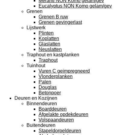
Meranti NON Komo gelam/gev
Eucalyptus NON Komo gelam/gev
Grenen
Grenen B ruw
Grenen gevingerlast
Lijstwerk
Plinten
Koplatten
Glaslatten
Neuslatten
Traphout en kastplanken
Traphout
Tuinhout
Vuren C geimpregneerd
Vlonderplanken
Palen
Douglas
Betonpoer
Deuren en Kozijnen
Binnendeuren
Boarddeuren
Afgelakte opdekdeuren
Volspaandeuren
Buitendeuren
Stapeldorpeldeuren