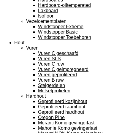
Hardboard-oiltemperated
Lakboard
Isofloor
Vezelcementplaten
Windstopper Extreme
Windstopper Basic
Windstopper Toebehoren
Hout
Vuren
Vuren C geschaafd
Vuren SLS
Vuren C ruw
Vuren C geimpregneerd
Vuren geprofileerd
Vuren B ruw
Steigerdelen
Metselprofielen
Hardhout
Geprofileerd kozijnhout
Geprofileerd raamhout
Geprofileerd hardhout
Oregon Pine
Meranti Komo gevingerlast
Mahonie Komo gevingerlast