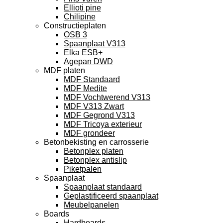
Ellioti pine
Chilipine
Constructieplaten
OSB 3
Spaanplaat V313
Elka ESB+
Agepan DWD
MDF platen
MDF Standaard
MDF Medite
MDF Vochtwerend V313
MDF V313 Zwart
MDF Gegrond V313
MDF Tricoya exterieur
MDF grondeer
Betonbekisting en carrosserie
Betonplex platen
Betonplex antislip
Piketpalen
Spaanplaat
Spaanplaat standaard
Geplastificeerd spaanplaat
Meubelpanelen
Boards
Hardboards