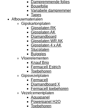
Dampremmende folies
Bouwfolie
Variabele dampremmer
Tapes
Afbouwmaterialen
Gipskartonplaten
Gipsplaten RK
Gipsplaten AK
Diamandboard
Gipsplaten WR AK
Gipsplaten 4 x AK
Stucplaten
Buiggips
Vloerelementen
Knauf Brio
Fermacell Estrich
Toebehoren
Gipsvezelplaten
Fermacell
Diamandboard X
Fermacell toebehoren
Vezelcementplaten
Aquapanel
Powerpanel H2O
Toebehoren