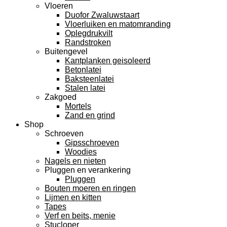
Vloeren
Duofor Zwaluwstaart
Vloerluiken en matomranding
Oplegdrukvilt
Randstroken
Buitengevel
Kantplanken geisoleerd
Betonlatei
Baksteenlatei
Stalen latei
Zakgoed
Mortels
Zand en grind
Shop
Schroeven
Gipsschroeven
Woodies
Nagels en nieten
Pluggen en verankering
Pluggen
Bouten moeren en ringen
Lijmen en kitten
Tapes
Verf en beits, menie
Stucloper