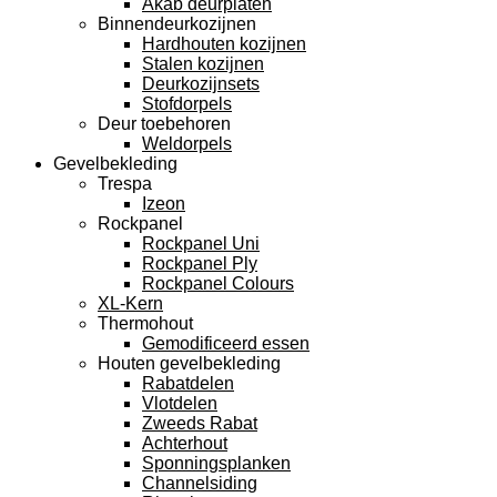
Akab deurplaten
Binnendeurkozijnen
Hardhouten kozijnen
Stalen kozijnen
Deurkozijnsets
Stofdorpels
Deur toebehoren
Weldorpels
Gevelbekleding
Trespa
Izeon
Rockpanel
Rockpanel Uni
Rockpanel Ply
Rockpanel Colours
XL-Kern
Thermohout
Gemodificeerd essen
Houten gevelbekleding
Rabatdelen
Vlotdelen
Zweeds Rabat
Achterhout
Sponningsplanken
Channelsiding