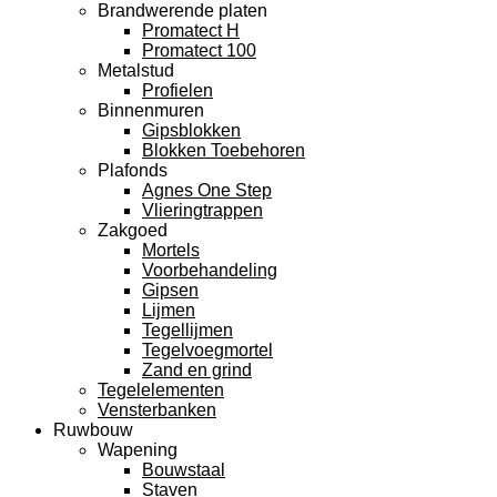
Brandwerende platen
Promatect H
Promatect 100
Metalstud
Profielen
Binnenmuren
Gipsblokken
Blokken Toebehoren
Plafonds
Agnes One Step
Vlieringtrappen
Zakgoed
Mortels
Voorbehandeling
Gipsen
Lijmen
Tegellijmen
Tegelvoegmortel
Zand en grind
Tegelelementen
Vensterbanken
Ruwbouw
Wapening
Bouwstaal
Staven