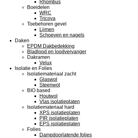
Rhombus
Boeidelen
WRC
Tricoya
Toebehoren gevel
Lijmen
Schoeven en nagels
Daken
EPDM Dakbedekking
Bladlood en loodvervanger
Dakramen
Velux
Isolatie en Folies
Isolatiemateriaal zacht
Glaswol
Steenwol
BIO based
Houtwol
Vlas isolatieplaten
Isolatiemateriaal hard
XPS isolatieplaten
PIR isolatieplaten
EPS isolatieplaten
Folies
Dampdoorlatende folies