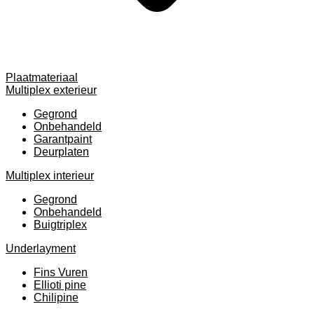
Plaatmateriaal
Multiplex exterieur
Gegrond
Onbehandeld
Garantpaint
Deurplaten
Multiplex interieur
Gegrond
Onbehandeld
Buigtriplex
Underlayment
Fins Vuren
Ellioti pine
Chilipine