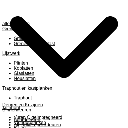
alle anzeigen
Grenen
Grenen B ruw
Grenen gevingerlast
Lijstwerk
Plinten
Koplatten
Glaslatten
Neuslatten
Traphout en kastplanken
Traphout
Deuren en Kozijnen
Tuinhout
Binnendeuren
Vuren C geimpregneerd
Boarddeuren
Vlonderplanken
Afgelakte opdekdeuren
Palen