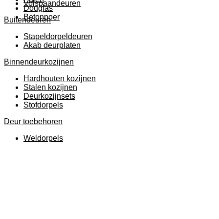
Volspaandeuren
Douglas
Betonpoer
Buitendeuren
Stapeldorpeldeuren
Akab deurplaten
Binnendeurkozijnen
Hardhouten kozijnen
Stalen kozijnen
Deurkozijnsets
Stofdorpels
Deur toebehoren
Weldorpels