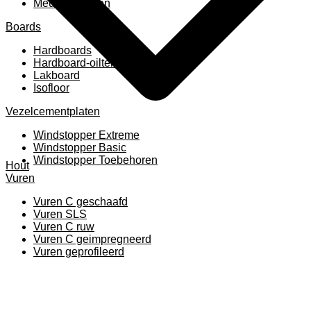
Meubelpanelen
Boards
Hardboards
Hardboard-oiltemperated
Lakboard
Isofloor
Vezelcementplaten
Windstopper Extreme
Windstopper Basic
Windstopper Toebehoren
Hout
Vuren
Vuren C geschaafd
Vuren SLS
Vuren C ruw
Vuren C geimpregneerd
Vuren geprofileerd