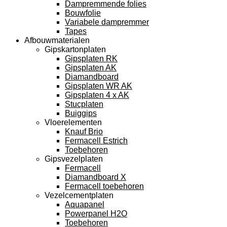
Dampremmende folies
Bouwfolie
Variabele dampremmer
Tapes
Afbouwmaterialen
Gipskartonplaten
Gipsplaten RK
Gipsplaten AK
Diamandboard
Gipsplaten WR AK
Gipsplaten 4 x AK
Stucplaten
Buiggips
Vloerelementen
Knauf Brio
Fermacell Estrich
Toebehoren
Gipsvezelplaten
Fermacell
Diamandboard X
Fermacell toebehoren
Vezelcementplaten
Aquapanel
Powerpanel H2O
Toebehoren