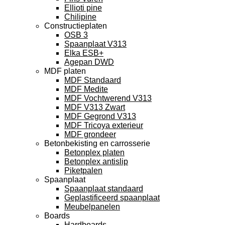
Ellioti pine
Chilipine
Constructieplaten
OSB 3
Spaanplaat V313
Elka ESB+
Agepan DWD
MDF platen
MDF Standaard
MDF Medite
MDF Vochtwerend V313
MDF V313 Zwart
MDF Gegrond V313
MDF Tricoya exterieur
MDF grondeer
Betonbekisting en carrosserie
Betonplex platen
Betonplex antislip
Piketpalen
Spaanplaat
Spaanplaat standaard
Geplastificeerd spaanplaat
Meubelpanelen
Boards
Hardboards