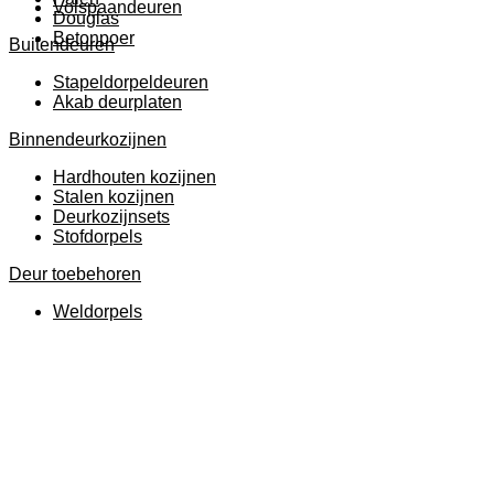
Volspaandeuren
Douglas
Betonpoer
Buitendeuren
Stapeldorpeldeuren
Akab deurplaten
Binnendeurkozijnen
Hardhouten kozijnen
Stalen kozijnen
Deurkozijnsets
Stofdorpels
Deur toebehoren
Weldorpels