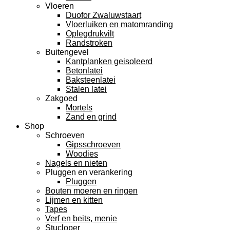
Vloeren
Duofor Zwaluwstaart
Vloerluiken en matomranding
Oplegdrukvilt
Randstroken
Buitengevel
Kantplanken geisoleerd
Betonlatei
Baksteenlatei
Stalen latei
Zakgoed
Mortels
Zand en grind
Shop
Schroeven
Gipsschroeven
Woodies
Nagels en nieten
Pluggen en verankering
Pluggen
Bouten moeren en ringen
Lijmen en kitten
Tapes
Verf en beits, menie
Stucloper