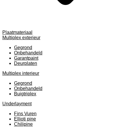
Plaatmateriaal
Multiplex exterieur
Gegrond
Onbehandeld
Garantpaint
Deurplaten
Multiplex interieur
Gegrond
Onbehandeld
Buigtriplex
Underlayment
Fins Vuren
Ellioti pine
Chilipine