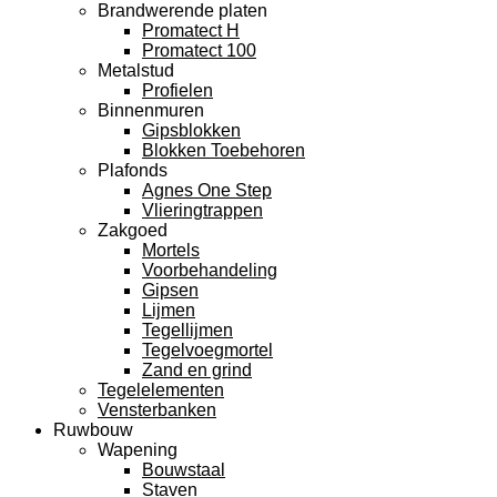
Brandwerende platen
Promatect H
Promatect 100
Metalstud
Profielen
Binnenmuren
Gipsblokken
Blokken Toebehoren
Plafonds
Agnes One Step
Vlieringtrappen
Zakgoed
Mortels
Voorbehandeling
Gipsen
Lijmen
Tegellijmen
Tegelvoegmortel
Zand en grind
Tegelelementen
Vensterbanken
Ruwbouw
Wapening
Bouwstaal
Staven