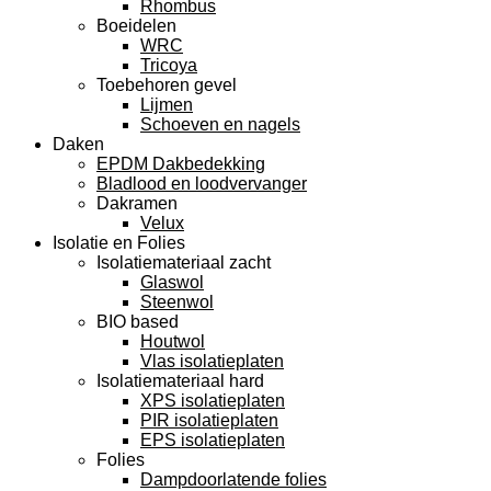
Rhombus
Boeidelen
WRC
Tricoya
Toebehoren gevel
Lijmen
Schoeven en nagels
Daken
EPDM Dakbedekking
Bladlood en loodvervanger
Dakramen
Velux
Isolatie en Folies
Isolatiemateriaal zacht
Glaswol
Steenwol
BIO based
Houtwol
Vlas isolatieplaten
Isolatiemateriaal hard
XPS isolatieplaten
PIR isolatieplaten
EPS isolatieplaten
Folies
Dampdoorlatende folies