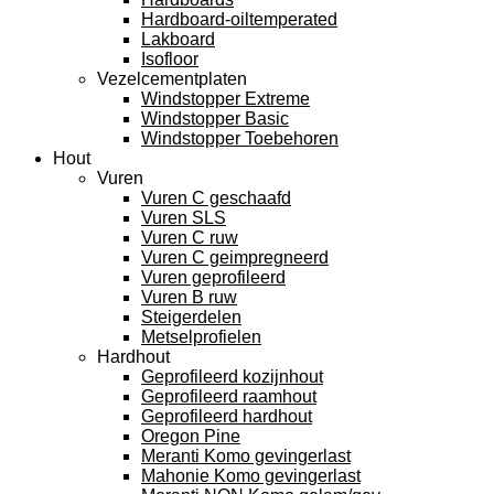
Hardboard-oiltemperated
Lakboard
Isofloor
Vezelcementplaten
Windstopper Extreme
Windstopper Basic
Windstopper Toebehoren
Hout
Vuren
Vuren C geschaafd
Vuren SLS
Vuren C ruw
Vuren C geimpregneerd
Vuren geprofileerd
Vuren B ruw
Steigerdelen
Metselprofielen
Hardhout
Geprofileerd kozijnhout
Geprofileerd raamhout
Geprofileerd hardhout
Oregon Pine
Meranti Komo gevingerlast
Mahonie Komo gevingerlast