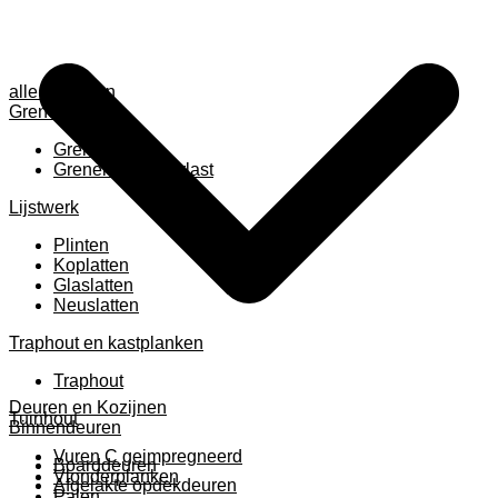
alle anzeigen
Grenen
Grenen B ruw
Grenen gevingerlast
Lijstwerk
Plinten
Koplatten
Glaslatten
Neuslatten
Traphout en kastplanken
Traphout
Deuren en Kozijnen
Tuinhout
Binnendeuren
Vuren C geimpregneerd
Boarddeuren
Vlonderplanken
Afgelakte opdekdeuren
Palen