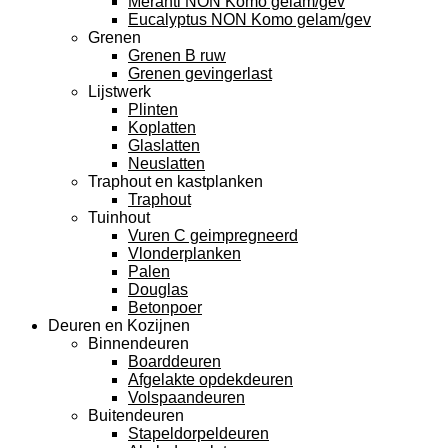
Meranti NON Komo gelam/gev
Eucalyptus NON Komo gelam/gev
Grenen
Grenen B ruw
Grenen gevingerlast
Lijstwerk
Plinten
Koplatten
Glaslatten
Neuslatten
Traphout en kastplanken
Traphout
Tuinhout
Vuren C geimpregneerd
Vlonderplanken
Palen
Douglas
Betonpoer
Deuren en Kozijnen
Binnendeuren
Boarddeuren
Afgelakte opdekdeuren
Volspaandeuren
Buitendeuren
Stapeldorpeldeuren