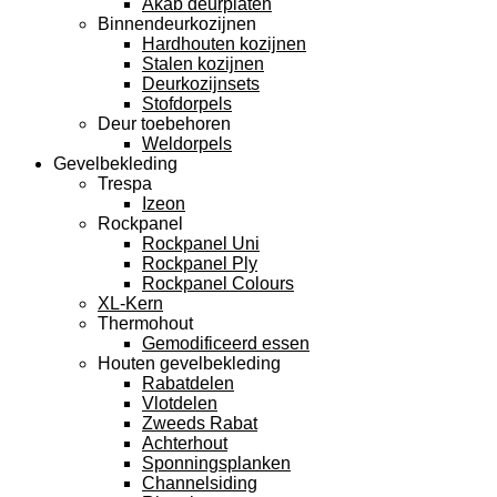
Akab deurplaten
Binnendeurkozijnen
Hardhouten kozijnen
Stalen kozijnen
Deurkozijnsets
Stofdorpels
Deur toebehoren
Weldorpels
Gevelbekleding
Trespa
Izeon
Rockpanel
Rockpanel Uni
Rockpanel Ply
Rockpanel Colours
XL-Kern
Thermohout
Gemodificeerd essen
Houten gevelbekleding
Rabatdelen
Vlotdelen
Zweeds Rabat
Achterhout
Sponningsplanken
Channelsiding