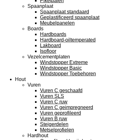
Piketpalen
Spaanplaat
Spaanplaat standaard
Geplastificeerd spaanplaat
Meubelpanelen
Boards
Hardboards
Hardboard-oiltemperated
Lakboard
Isofloor
Vezelcementplaten
Windstopper Extreme
Windstopper Basic
Windstopper Toebehoren
Hout
Vuren
Vuren C geschaafd
Vuren SLS
Vuren C ruw
Vuren C geimpregneerd
Vuren geprofileerd
Vuren B ruw
Steigerdelen
Metselprofielen
Hardhout