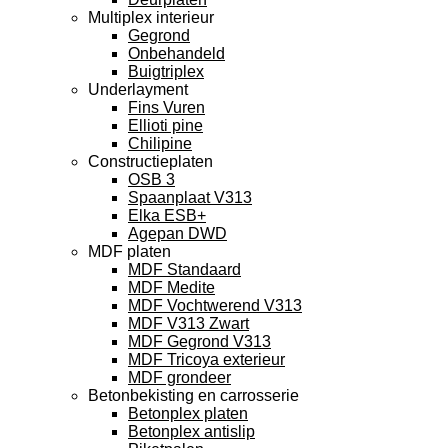
Multiplex interieur
Gegrond
Onbehandeld
Buigtriplex
Underlayment
Fins Vuren
Ellioti pine
Chilipine
Constructieplaten
OSB 3
Spaanplaat V313
Elka ESB+
Agepan DWD
MDF platen
MDF Standaard
MDF Medite
MDF Vochtwerend V313
MDF V313 Zwart
MDF Gegrond V313
MDF Tricoya exterieur
MDF grondeer
Betonbekisting en carrosserie
Betonplex platen
Betonplex antislip