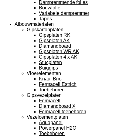
Dampremmende folies
Bouwfolie
Variabele dampremmer
Tapes
Afbouwmaterialen
Gipskartonplaten
Gipsplaten RK
Gipsplaten AK
Diamandboard
Gipsplaten WR AK
Gipsplaten 4 x AK
Stucplaten
Buiggips
Vloerelementen
Knauf Brio
Fermacell Estrich
Toebehoren
Gipsvezelplaten
Fermacell
Diamandboard X
Fermacell toebehoren
Vezelcementplaten
Aquapanel
Powerpanel H2O
Toebehoren