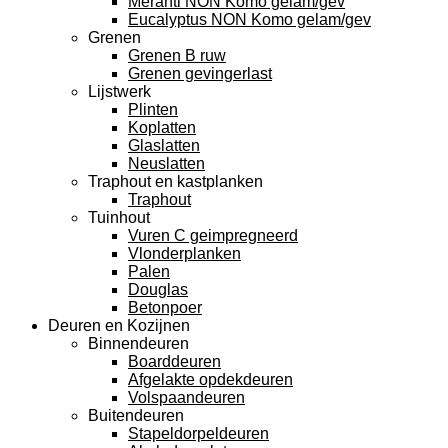
Meranti NON Komo gelam/gev
Eucalyptus NON Komo gelam/gev
Grenen
Grenen B ruw
Grenen gevingerlast
Lijstwerk
Plinten
Koplatten
Glaslatten
Neuslatten
Traphout en kastplanken
Traphout
Tuinhout
Vuren C geimpregneerd
Vlonderplanken
Palen
Douglas
Betonpoer
Deuren en Kozijnen
Binnendeuren
Boarddeuren
Afgelakte opdekdeuren
Volspaandeuren
Buitendeuren
Stapeldorpeldeuren