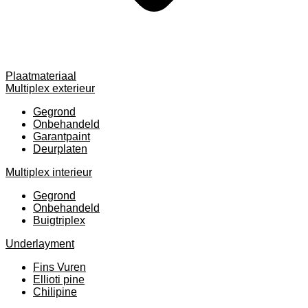
Plaatmateriaal
Multiplex exterieur
Gegrond
Onbehandeld
Garantpaint
Deurplaten
Multiplex interieur
Gegrond
Onbehandeld
Buigtriplex
Underlayment
Fins Vuren
Ellioti pine
Chilipine