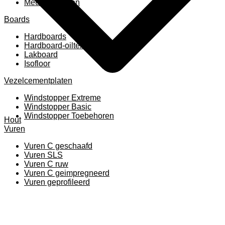
Meubelpanelen
Boards
Hardboards
Hardboard-oiltemperated
Lakboard
Isofloor
Vezelcementplaten
Windstopper Extreme
Windstopper Basic
Windstopper Toebehoren
Hout
Vuren
Vuren C geschaafd
Vuren SLS
Vuren C ruw
Vuren C geimpregneerd
Vuren geprofileerd