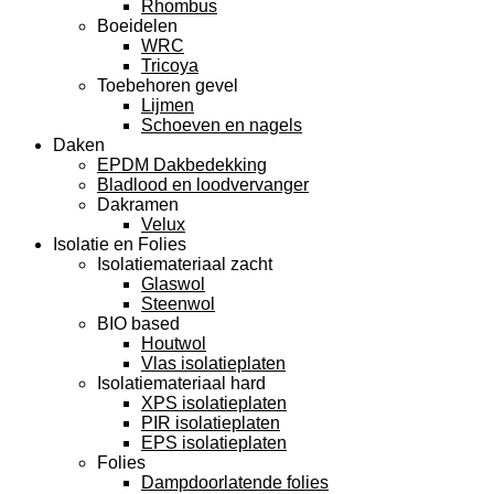
Rhombus
Boeidelen
WRC
Tricoya
Toebehoren gevel
Lijmen
Schoeven en nagels
Daken
EPDM Dakbedekking
Bladlood en loodvervanger
Dakramen
Velux
Isolatie en Folies
Isolatiemateriaal zacht
Glaswol
Steenwol
BIO based
Houtwol
Vlas isolatieplaten
Isolatiemateriaal hard
XPS isolatieplaten
PIR isolatieplaten
EPS isolatieplaten
Folies
Dampdoorlatende folies