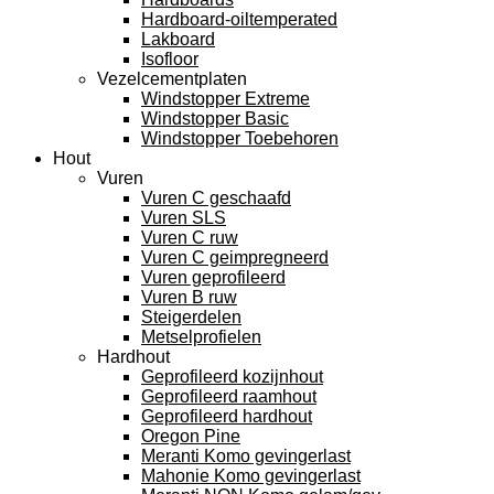
Hardboard-oiltemperated
Lakboard
Isofloor
Vezelcementplaten
Windstopper Extreme
Windstopper Basic
Windstopper Toebehoren
Hout
Vuren
Vuren C geschaafd
Vuren SLS
Vuren C ruw
Vuren C geimpregneerd
Vuren geprofileerd
Vuren B ruw
Steigerdelen
Metselprofielen
Hardhout
Geprofileerd kozijnhout
Geprofileerd raamhout
Geprofileerd hardhout
Oregon Pine
Meranti Komo gevingerlast
Mahonie Komo gevingerlast