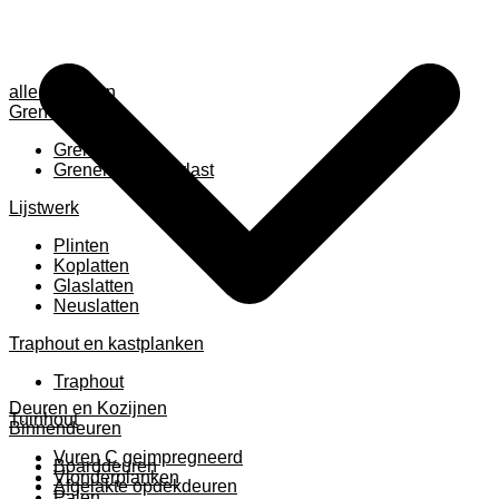
alle anzeigen
Grenen
Grenen B ruw
Grenen gevingerlast
Lijstwerk
Plinten
Koplatten
Glaslatten
Neuslatten
Traphout en kastplanken
Traphout
Deuren en Kozijnen
Tuinhout
Binnendeuren
Vuren C geimpregneerd
Boarddeuren
Vlonderplanken
Afgelakte opdekdeuren
Palen