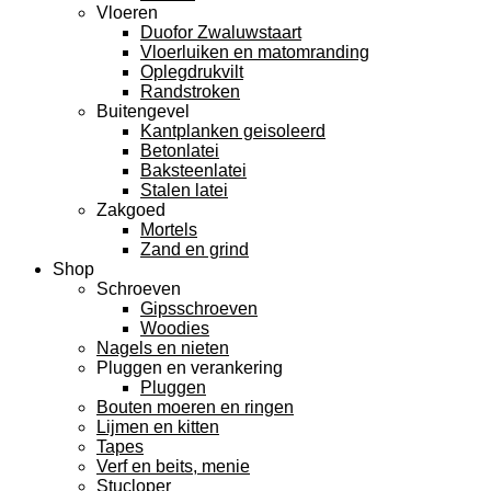
Vloeren
Duofor Zwaluwstaart
Vloerluiken en matomranding
Oplegdrukvilt
Randstroken
Buitengevel
Kantplanken geisoleerd
Betonlatei
Baksteenlatei
Stalen latei
Zakgoed
Mortels
Zand en grind
Shop
Schroeven
Gipsschroeven
Woodies
Nagels en nieten
Pluggen en verankering
Pluggen
Bouten moeren en ringen
Lijmen en kitten
Tapes
Verf en beits, menie
Stucloper