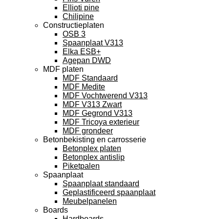
Ellioti pine
Chilipine
Constructieplaten
OSB 3
Spaanplaat V313
Elka ESB+
Agepan DWD
MDF platen
MDF Standaard
MDF Medite
MDF Vochtwerend V313
MDF V313 Zwart
MDF Gegrond V313
MDF Tricoya exterieur
MDF grondeer
Betonbekisting en carrosserie
Betonplex platen
Betonplex antislip
Piketpalen
Spaanplaat
Spaanplaat standaard
Geplastificeerd spaanplaat
Meubelpanelen
Boards
Hardboards