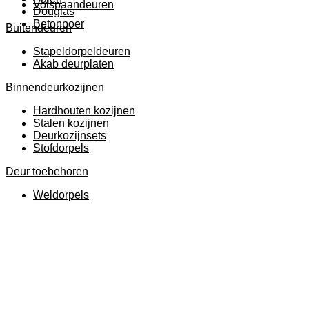
Volspaandeuren
Douglas
Betonpoer
Buitendeuren
Stapeldorpeldeuren
Akab deurplaten
Binnendeurkozijnen
Hardhouten kozijnen
Stalen kozijnen
Deurkozijnsets
Stofdorpels
Deur toebehoren
Weldorpels