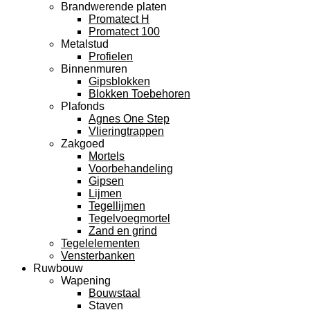
Brandwerende platen
Promatect H
Promatect 100
Metalstud
Profielen
Binnenmuren
Gipsblokken
Blokken Toebehoren
Plafonds
Agnes One Step
Vlieringtrappen
Zakgoed
Mortels
Voorbehandeling
Gipsen
Lijmen
Tegellijmen
Tegelvoegmortel
Zand en grind
Tegelelementen
Vensterbanken
Ruwbouw
Wapening
Bouwstaal
Staven