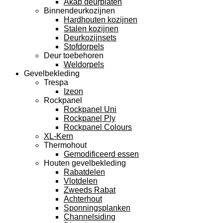
Akab deurplaten
Binnendeurkozijnen
Hardhouten kozijnen
Stalen kozijnen
Deurkozijnsets
Stofdorpels
Deur toebehoren
Weldorpels
Gevelbekleding
Trespa
Izeon
Rockpanel
Rockpanel Uni
Rockpanel Ply
Rockpanel Colours
XL-Kern
Thermohout
Gemodificeerd essen
Houten gevelbekleding
Rabatdelen
Vlotdelen
Zweeds Rabat
Achterhout
Sponningsplanken
Channelsiding