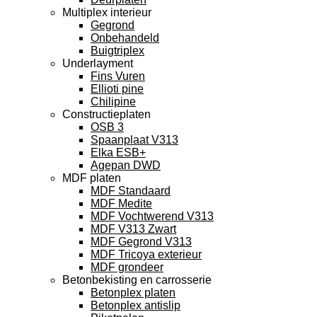
Multiplex interieur
Gegrond
Onbehandeld
Buigtriplex
Underlayment
Fins Vuren
Ellioti pine
Chilipine
Constructieplaten
OSB 3
Spaanplaat V313
Elka ESB+
Agepan DWD
MDF platen
MDF Standaard
MDF Medite
MDF Vochtwerend V313
MDF V313 Zwart
MDF Gegrond V313
MDF Tricoya exterieur
MDF grondeer
Betonbekisting en carrosserie
Betonplex platen
Betonplex antislip