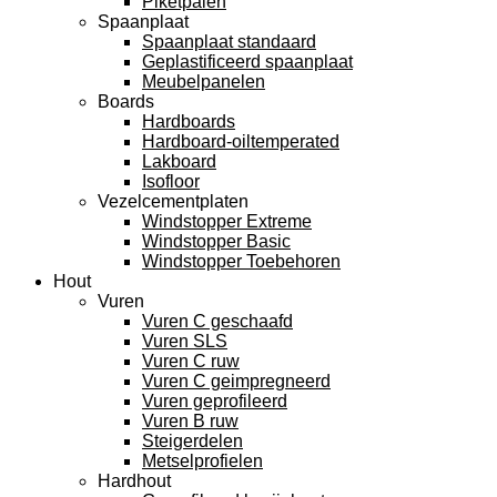
Piketpalen
Spaanplaat
Spaanplaat standaard
Geplastificeerd spaanplaat
Meubelpanelen
Boards
Hardboards
Hardboard-oiltemperated
Lakboard
Isofloor
Vezelcementplaten
Windstopper Extreme
Windstopper Basic
Windstopper Toebehoren
Hout
Vuren
Vuren C geschaafd
Vuren SLS
Vuren C ruw
Vuren C geimpregneerd
Vuren geprofileerd
Vuren B ruw
Steigerdelen
Metselprofielen
Hardhout