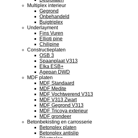
Multiplex interieur
Gegrond
Onbehandeld
Buigtriplex
Underlayment
Fins Vuren
Ellioti pine
Chilipine
Constructieplaten
OSB 3
Spaanplaat V313
Elka ESB+
Agepan DWD
MDF platen
MDF Standaard
MDF Medite
MDF Vochtwerend V313
MDF V313 Zwart
MDF Gegrond V313
MDF Tricoya exterieur
MDF grondeer
Betonbekisting en carrosserie
Betonplex platen
Betonplex antislip