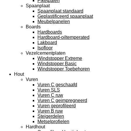
Piketpalen
Spaanplaat
Spaanplaat standaard
Geplastificeerd spaanplaat
Meubelpanelen
Boards
Hardboards
Hardboard-oiltemperated
Lakboard
Isofloor
Vezelcementplaten
Windstopper Extreme
Windstopper Basic
Windstopper Toebehoren
Hout
Vuren
Vuren C geschaafd
Vuren SLS
Vuren C ruw
Vuren C geimpregneerd
Vuren geprofileerd
Vuren B ruw
Steigerdelen
Metselprofielen
Hardhout