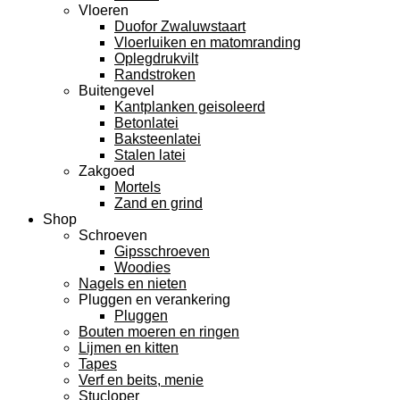
Vloeren
Duofor Zwaluwstaart
Vloerluiken en matomranding
Oplegdrukvilt
Randstroken
Buitengevel
Kantplanken geisoleerd
Betonlatei
Baksteenlatei
Stalen latei
Zakgoed
Mortels
Zand en grind
Shop
Schroeven
Gipsschroeven
Woodies
Nagels en nieten
Pluggen en verankering
Pluggen
Bouten moeren en ringen
Lijmen en kitten
Tapes
Verf en beits, menie
Stucloper