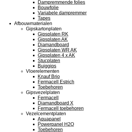
Dampremmende folies
Bouwfolie
Variabele dampremmer
Tapes
Afbouwmaterialen
Gipskartonplaten
Gipsplaten RK
Gipsplaten AK
Diamandboard
Gipsplaten WR AK
Gipsplaten 4 x AK
Stucplaten
Buiggips
Vloerelementen
Knauf Brio
Fermacell Estrich
Toebehoren
Gipsvezelplaten
Fermacell
Diamandboard X
Fermacell toebehoren
Vezelcementplaten
Aquapanel
Powerpanel H2O
Toebehoren