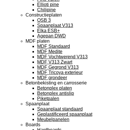
Ellioti pine
Chilipine
Constructieplaten
OSB 3
Spaanplaat V313
Elka ESB+
Agepan DWD
MDF platen
MDF Standaard
MDF Medite
MDF Vochtwerend V313
MDF V313 Zwart
MDF Gegrond V313
MDF Tricoya exterieur
MDF grondeer
Betonbekisting en carrosserie
Betonplex platen
Betonplex antislip
Piketpalen
Spaanplaat
Spaanplaat standaard
Geplastificeerd spaanplaat
Meubelpanelen
Boards
Hardboards