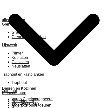
alle anzeigen
Grenen
Grenen B ruw
Grenen gevingerlast
Lijstwerk
Plinten
Koplatten
Glaslatten
Neuslatten
Traphout en kastplanken
Traphout
Deuren en Kozijnen
Tuinhout
Binnendeuren
Vuren C geimpregneerd
Boarddeuren
Vlonderplanken
Afgelakte opdekdeuren
Palen