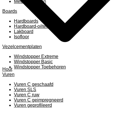
Meubelpanelen
Boards
Hardboards
Hardboard-oiltemperated
Lakboard
Isofloor
Vezelcementplaten
Windstopper Extreme
Windstopper Basic
Windstopper Toebehoren
Hout
Vuren
Vuren C geschaafd
Vuren SLS
Vuren C ruw
Vuren C geimpregneerd
Vuren geprofileerd