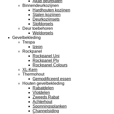
Akab deurplaten
Binnendeurkozijnen
Hardhouten kozijnen
Stalen kozijnen
Deurkozijnsets
Stofdorpels
Deur toebehoren
Weldorpels
Gevelbekleding
Trespa
Izeon
Rockpanel
Rockpanel Uni
Rockpanel Ply
Rockpanel Colours
XL-Kern
Thermohout
Gemodificeerd essen
Houten gevelbekleding
Rabatdelen
Vlotdelen
Zweeds Rabat
Achterhout
Sponningsplanken
Channelsiding