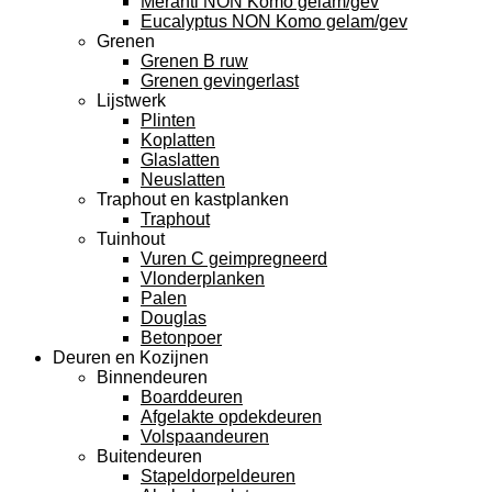
Meranti NON Komo gelam/gev
Eucalyptus NON Komo gelam/gev
Grenen
Grenen B ruw
Grenen gevingerlast
Lijstwerk
Plinten
Koplatten
Glaslatten
Neuslatten
Traphout en kastplanken
Traphout
Tuinhout
Vuren C geimpregneerd
Vlonderplanken
Palen
Douglas
Betonpoer
Deuren en Kozijnen
Binnendeuren
Boarddeuren
Afgelakte opdekdeuren
Volspaandeuren
Buitendeuren
Stapeldorpeldeuren