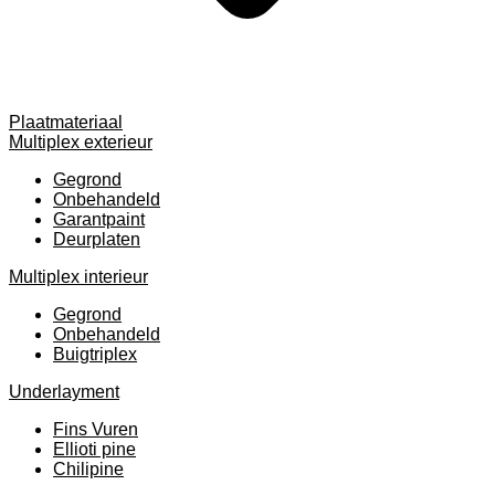
Plaatmateriaal
Multiplex exterieur
Gegrond
Onbehandeld
Garantpaint
Deurplaten
Multiplex interieur
Gegrond
Onbehandeld
Buigtriplex
Underlayment
Fins Vuren
Ellioti pine
Chilipine