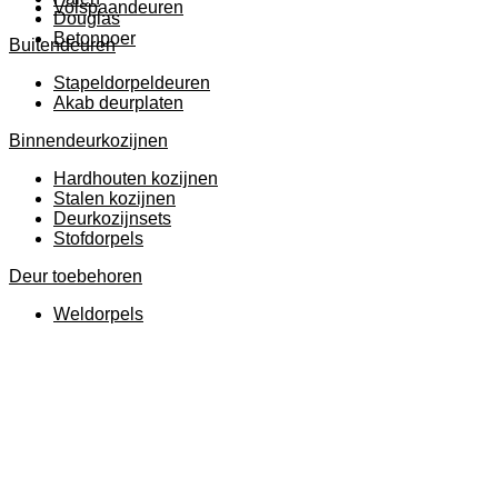
Volspaandeuren
Douglas
Betonpoer
Buitendeuren
Stapeldorpeldeuren
Akab deurplaten
Binnendeurkozijnen
Hardhouten kozijnen
Stalen kozijnen
Deurkozijnsets
Stofdorpels
Deur toebehoren
Weldorpels