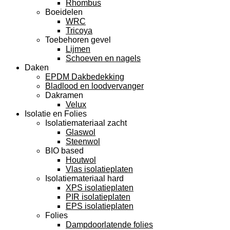
Rhombus
Boeidelen
WRC
Tricoya
Toebehoren gevel
Lijmen
Schoeven en nagels
Daken
EPDM Dakbedekking
Bladlood en loodvervanger
Dakramen
Velux
Isolatie en Folies
Isolatiemateriaal zacht
Glaswol
Steenwol
BIO based
Houtwol
Vlas isolatieplaten
Isolatiemateriaal hard
XPS isolatieplaten
PIR isolatieplaten
EPS isolatieplaten
Folies
Dampdoorlatende folies