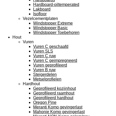
Hardboard-oiltemperated
Lakboard
Isofloor
Vezelcementplaten
Windstopper Extreme
Windstopper Basic
Windstopper Toebehoren
Hout
Vuren
Vuren C geschaafd
Vuren SLS
Vuren C ruw
Vuren C geimpregneerd
Vuren geprofileerd
Vuren B ruw
Steigerdelen
Metselprofielen
Hardhout
Geprofileerd kozijnhout
Geprofileerd raamhout
Geprofileerd hardhout
Oregon Pine
Meranti Komo gevingerlast
Mahonie Komo gevingerlast