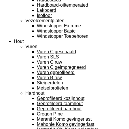
Hardboard-oiltemperated
Lakboard
Isofloor
Vezelcementplaten
Windstopper Extreme
Windstopper Basic
Windstopper Toebehoren
Hout
Vuren
Vuren C geschaafd
Vuren SLS
Vuren C ruw
Vuren C geimpregneerd
Vuren geprofileerd
Vuren B ruw
Steigerdelen
Metselprofielen
Hardhout
Geprofileerd kozijnhout
Geprofileerd raamhout
Geprofileerd hardhout
Oregon Pine
Meranti Komo gevingerlast
Mahonie Komo gevingerlast