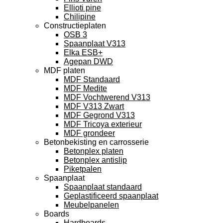
Ellioti pine
Chilipine
Constructieplaten
OSB 3
Spaanplaat V313
Elka ESB+
Agepan DWD
MDF platen
MDF Standaard
MDF Medite
MDF Vochtwerend V313
MDF V313 Zwart
MDF Gegrond V313
MDF Tricoya exterieur
MDF grondeer
Betonbekisting en carrosserie
Betonplex platen
Betonplex antislip
Piketpalen
Spaanplaat
Spaanplaat standaard
Geplastificeerd spaanplaat
Meubelpanelen
Boards
Hardboards