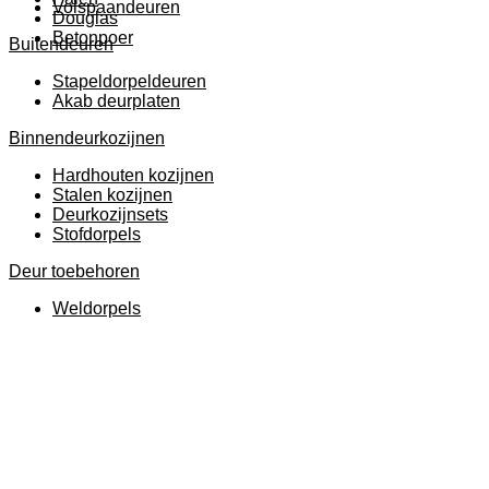
Volspaandeuren
Douglas
Betonpoer
Buitendeuren
Stapeldorpeldeuren
Akab deurplaten
Binnendeurkozijnen
Hardhouten kozijnen
Stalen kozijnen
Deurkozijnsets
Stofdorpels
Deur toebehoren
Weldorpels