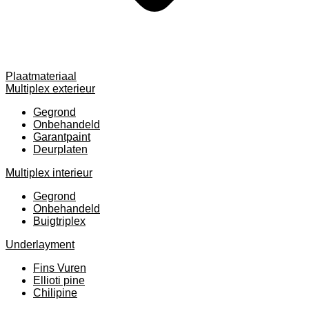
Plaatmateriaal
Multiplex exterieur
Gegrond
Onbehandeld
Garantpaint
Deurplaten
Multiplex interieur
Gegrond
Onbehandeld
Buigtriplex
Underlayment
Fins Vuren
Ellioti pine
Chilipine