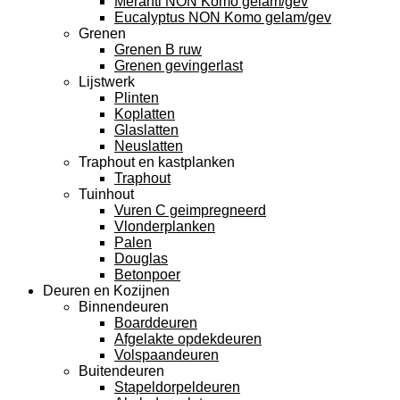
Meranti NON Komo gelam/gev
Eucalyptus NON Komo gelam/gev
Grenen
Grenen B ruw
Grenen gevingerlast
Lijstwerk
Plinten
Koplatten
Glaslatten
Neuslatten
Traphout en kastplanken
Traphout
Tuinhout
Vuren C geimpregneerd
Vlonderplanken
Palen
Douglas
Betonpoer
Deuren en Kozijnen
Binnendeuren
Boarddeuren
Afgelakte opdekdeuren
Volspaandeuren
Buitendeuren
Stapeldorpeldeuren