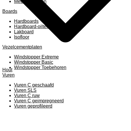
Meubelpanelen
Boards
Hardboards
Hardboard-oiltemperated
Lakboard
Isofloor
Vezelcementplaten
Windstopper Extreme
Windstopper Basic
Windstopper Toebehoren
Hout
Vuren
Vuren C geschaafd
Vuren SLS
Vuren C ruw
Vuren C geimpregneerd
Vuren geprofileerd