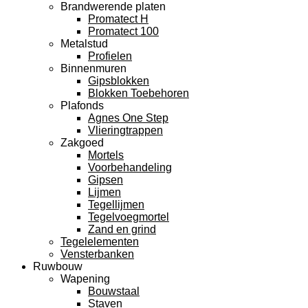
Brandwerende platen
Promatect H
Promatect 100
Metalstud
Profielen
Binnenmuren
Gipsblokken
Blokken Toebehoren
Plafonds
Agnes One Step
Vlieringtrappen
Zakgoed
Mortels
Voorbehandeling
Gipsen
Lijmen
Tegellijmen
Tegelvoegmortel
Zand en grind
Tegelelementen
Vensterbanken
Ruwbouw
Wapening
Bouwstaal
Staven