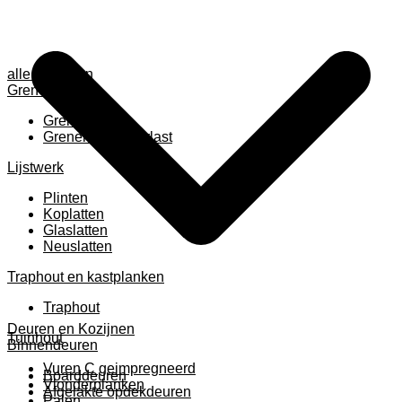
alle anzeigen
Grenen
Grenen B ruw
Grenen gevingerlast
Lijstwerk
Plinten
Koplatten
Glaslatten
Neuslatten
Traphout en kastplanken
Traphout
Deuren en Kozijnen
Tuinhout
Binnendeuren
Vuren C geimpregneerd
Boarddeuren
Vlonderplanken
Afgelakte opdekdeuren
Palen