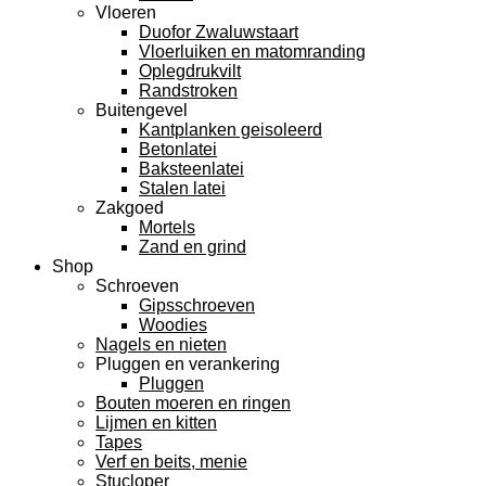
Vloeren
Duofor Zwaluwstaart
Vloerluiken en matomranding
Oplegdrukvilt
Randstroken
Buitengevel
Kantplanken geisoleerd
Betonlatei
Baksteenlatei
Stalen latei
Zakgoed
Mortels
Zand en grind
Shop
Schroeven
Gipsschroeven
Woodies
Nagels en nieten
Pluggen en verankering
Pluggen
Bouten moeren en ringen
Lijmen en kitten
Tapes
Verf en beits, menie
Stucloper