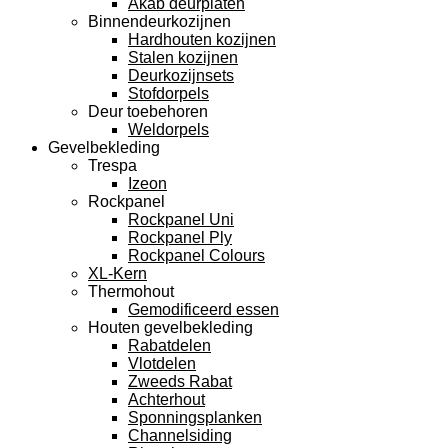
Akab deurplaten
Binnendeurkozijnen
Hardhouten kozijnen
Stalen kozijnen
Deurkozijnsets
Stofdorpels
Deur toebehoren
Weldorpels
Gevelbekleding
Trespa
Izeon
Rockpanel
Rockpanel Uni
Rockpanel Ply
Rockpanel Colours
XL-Kern
Thermohout
Gemodificeerd essen
Houten gevelbekleding
Rabatdelen
Vlotdelen
Zweeds Rabat
Achterhout
Sponningsplanken
Channelsiding