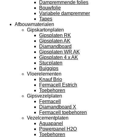
Dampremmende folies
Bouwfolie
Variabele dampremmer
Tapes
Afbouwmaterialen
Gipskartonplaten
Gipsplaten RK
Gipsplaten AK
Diamandboard
Gipsplaten WR AK
Gipsplaten 4 x AK
Stucplaten
Buiggips
Vloerelementen
Knauf Brio
Fermacell Estrich
Toebehoren
Gipsvezelplaten
Fermacell
Diamandboard X
Fermacell toebehoren
Vezelcementplaten
Aquapanel
Powerpanel H2O
Toebehoren