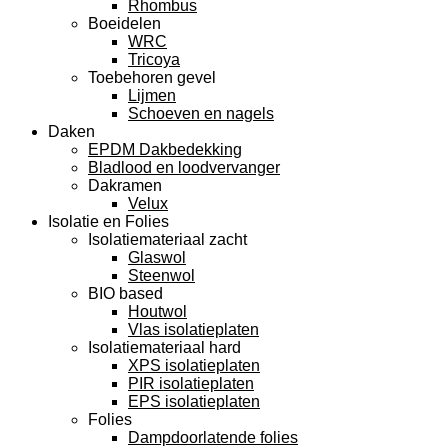
Rhombus
Boeidelen
WRC
Tricoya
Toebehoren gevel
Lijmen
Schoeven en nagels
Daken
EPDM Dakbedekking
Bladlood en loodvervanger
Dakramen
Velux
Isolatie en Folies
Isolatiemateriaal zacht
Glaswol
Steenwol
BIO based
Houtwol
Vlas isolatieplaten
Isolatiemateriaal hard
XPS isolatieplaten
PIR isolatieplaten
EPS isolatieplaten
Folies
Dampdoorlatende folies