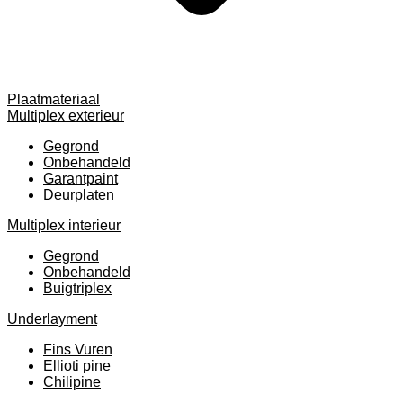
Plaatmateriaal
Multiplex exterieur
Gegrond
Onbehandeld
Garantpaint
Deurplaten
Multiplex interieur
Gegrond
Onbehandeld
Buigtriplex
Underlayment
Fins Vuren
Ellioti pine
Chilipine