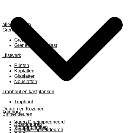
alle anzeigen
Grenen
Grenen B ruw
Grenen gevingerlast
Lijstwerk
Plinten
Koplatten
Glaslatten
Neuslatten
Traphout en kastplanken
Traphout
Deuren en Kozijnen
Tuinhout
Binnendeuren
Vuren C geimpregneerd
Boarddeuren
Vlonderplanken
Afgelakte opdekdeuren
Palen