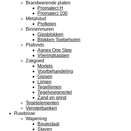
Brandwerende platen
Promatect H
Promatect 100
Metalstud
Profielen
Binnenmuren
Gipsblokken
Blokken Toebehoren
Plafonds
Agnes One Step
Vlieringtrappen
Zakgoed
Mortels
Voorbehandeling
Gipsen
Lijmen
Tegellijmen
Tegelvoegmortel
Zand en grind
Tegelelementen
Vensterbanken
Ruwbouw
Wapening
Bouwstaal
Staven