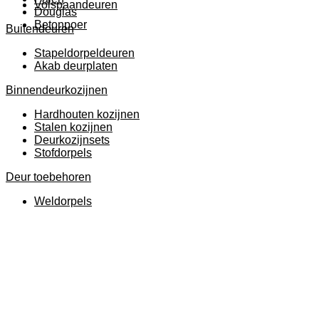
Volspaandeuren
Douglas
Betonpoer
Buitendeuren
Stapeldorpeldeuren
Akab deurplaten
Binnendeurkozijnen
Hardhouten kozijnen
Stalen kozijnen
Deurkozijnsets
Stofdorpels
Deur toebehoren
Weldorpels