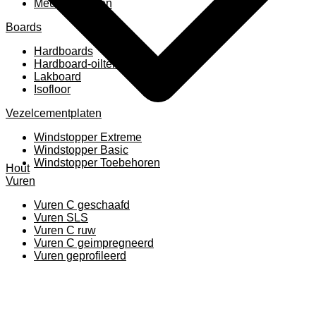
Meubelpanelen
Boards
Hardboards
Hardboard-oiltemperated
Lakboard
Isofloor
Vezelcementplaten
Windstopper Extreme
Windstopper Basic
Windstopper Toebehoren
Hout
Vuren
Vuren C geschaafd
Vuren SLS
Vuren C ruw
Vuren C geimpregneerd
Vuren geprofileerd