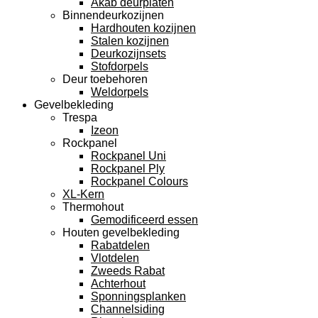
Akab deurplaten
Binnendeurkozijnen
Hardhouten kozijnen
Stalen kozijnen
Deurkozijnsets
Stofdorpels
Deur toebehoren
Weldorpels
Gevelbekleding
Trespa
Izeon
Rockpanel
Rockpanel Uni
Rockpanel Ply
Rockpanel Colours
XL-Kern
Thermohout
Gemodificeerd essen
Houten gevelbekleding
Rabatdelen
Vlotdelen
Zweeds Rabat
Achterhout
Sponningsplanken
Channelsiding