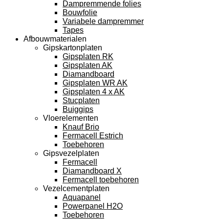
Dampremmende folies
Bouwfolie
Variabele dampremmer
Tapes
Afbouwmaterialen
Gipskartonplaten
Gipsplaten RK
Gipsplaten AK
Diamandboard
Gipsplaten WR AK
Gipsplaten 4 x AK
Stucplaten
Buiggips
Vloerelementen
Knauf Brio
Fermacell Estrich
Toebehoren
Gipsvezelplaten
Fermacell
Diamandboard X
Fermacell toebehoren
Vezelcementplaten
Aquapanel
Powerpanel H2O
Toebehoren