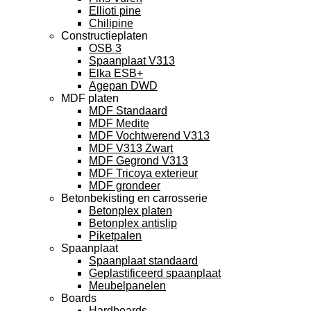
Ellioti pine
Chilipine
Constructieplaten
OSB 3
Spaanplaat V313
Elka ESB+
Agepan DWD
MDF platen
MDF Standaard
MDF Medite
MDF Vochtwerend V313
MDF V313 Zwart
MDF Gegrond V313
MDF Tricoya exterieur
MDF grondeer
Betonbekisting en carrosserie
Betonplex platen
Betonplex antislip
Piketpalen
Spaanplaat
Spaanplaat standaard
Geplastificeerd spaanplaat
Meubelpanelen
Boards
Hardboards