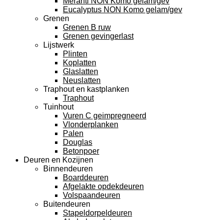
Meranti NON Komo gelam/gev
Eucalyptus NON Komo gelam/gev
Grenen
Grenen B ruw
Grenen gevingerlast
Lijstwerk
Plinten
Koplatten
Glaslatten
Neuslatten
Traphout en kastplanken
Traphout
Tuinhout
Vuren C geimpregneerd
Vlonderplanken
Palen
Douglas
Betonpoer
Deuren en Kozijnen
Binnendeuren
Boarddeuren
Afgelakte opdekdeuren
Volspaandeuren
Buitendeuren
Stapeldorpeldeuren