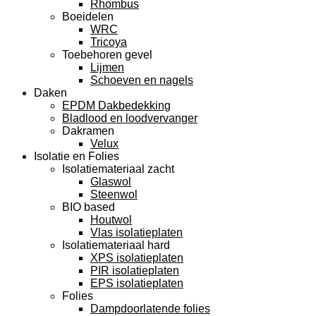
Rhombus
Boeidelen
WRC
Tricoya
Toebehoren gevel
Lijmen
Schoeven en nagels
Daken
EPDM Dakbedekking
Bladlood en loodvervanger
Dakramen
Velux
Isolatie en Folies
Isolatiemateriaal zacht
Glaswol
Steenwol
BIO based
Houtwol
Vlas isolatieplaten
Isolatiemateriaal hard
XPS isolatieplaten
PIR isolatieplaten
EPS isolatieplaten
Folies
Dampdoorlatende folies