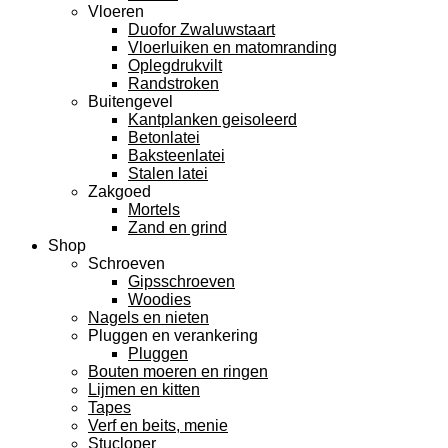
Vloeren
Duofor Zwaluwstaart
Vloerluiken en matomranding
Oplegdrukvilt
Randstroken
Buitengevel
Kantplanken geisoleerd
Betonlatei
Baksteenlatei
Stalen latei
Zakgoed
Mortels
Zand en grind
Shop
Schroeven
Gipsschroeven
Woodies
Nagels en nieten
Pluggen en verankering
Pluggen
Bouten moeren en ringen
Lijmen en kitten
Tapes
Verf en beits, menie
Stucloper