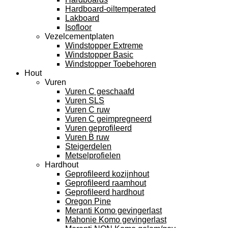
Hardboard-oiltemperated
Lakboard
Isofloor
Vezelcementplaten
Windstopper Extreme
Windstopper Basic
Windstopper Toebehoren
Hout
Vuren
Vuren C geschaafd
Vuren SLS
Vuren C ruw
Vuren C geimpregneerd
Vuren geprofileerd
Vuren B ruw
Steigerdelen
Metselprofielen
Hardhout
Geprofileerd kozijnhout
Geprofileerd raamhout
Geprofileerd hardhout
Oregon Pine
Meranti Komo gevingerlast
Mahonie Komo gevingerlast