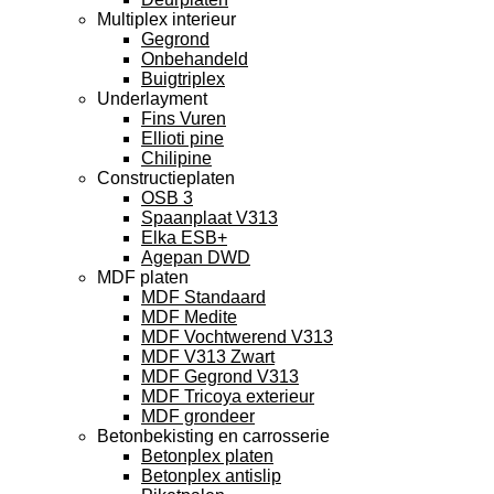
Multiplex interieur
Gegrond
Onbehandeld
Buigtriplex
Underlayment
Fins Vuren
Ellioti pine
Chilipine
Constructieplaten
OSB 3
Spaanplaat V313
Elka ESB+
Agepan DWD
MDF platen
MDF Standaard
MDF Medite
MDF Vochtwerend V313
MDF V313 Zwart
MDF Gegrond V313
MDF Tricoya exterieur
MDF grondeer
Betonbekisting en carrosserie
Betonplex platen
Betonplex antislip