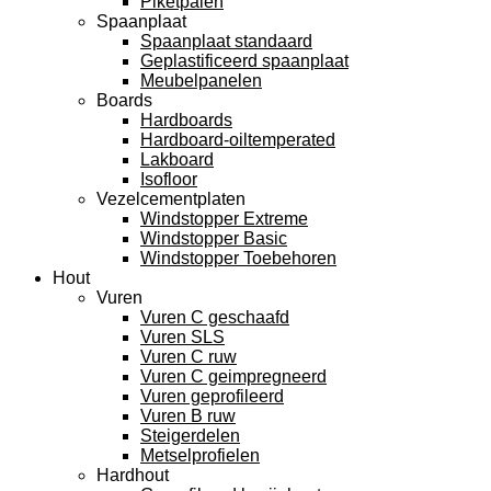
Piketpalen
Spaanplaat
Spaanplaat standaard
Geplastificeerd spaanplaat
Meubelpanelen
Boards
Hardboards
Hardboard-oiltemperated
Lakboard
Isofloor
Vezelcementplaten
Windstopper Extreme
Windstopper Basic
Windstopper Toebehoren
Hout
Vuren
Vuren C geschaafd
Vuren SLS
Vuren C ruw
Vuren C geimpregneerd
Vuren geprofileerd
Vuren B ruw
Steigerdelen
Metselprofielen
Hardhout