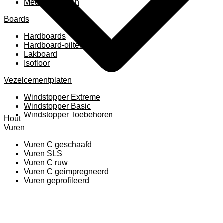
Meubelpanelen
Boards
Hardboards
Hardboard-oiltemperated
Lakboard
Isofloor
Vezelcementplaten
Windstopper Extreme
Windstopper Basic
Windstopper Toebehoren
Hout
Vuren
Vuren C geschaafd
Vuren SLS
Vuren C ruw
Vuren C geimpregneerd
Vuren geprofileerd