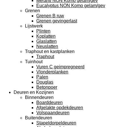
Meranti NON Komo gelam/gev
Eucalyptus NON Komo gelam/gev
Grenen
Grenen B ruw
Grenen gevingerlast
Lijstwerk
Plinten
Koplatten
Glaslatten
Neuslatten
Traphout en kastplanken
Traphout
Tuinhout
Vuren C geimpregneerd
Vlonderplanken
Palen
Douglas
Betonpoer
Deuren en Kozijnen
Binnendeuren
Boarddeuren
Afgelakte opdekdeuren
Volspaandeuren
Buitendeuren
Stapeldorpeldeuren