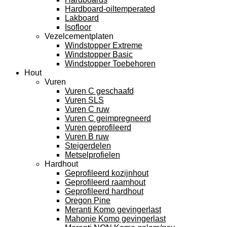
Hardboard-oiltemperated
Lakboard
Isofloor
Vezelcementplaten
Windstopper Extreme
Windstopper Basic
Windstopper Toebehoren
Hout
Vuren
Vuren C geschaafd
Vuren SLS
Vuren C ruw
Vuren C geimpregneerd
Vuren geprofileerd
Vuren B ruw
Steigerdelen
Metselprofielen
Hardhout
Geprofileerd kozijnhout
Geprofileerd raamhout
Geprofileerd hardhout
Oregon Pine
Meranti Komo gevingerlast
Mahonie Komo gevingerlast