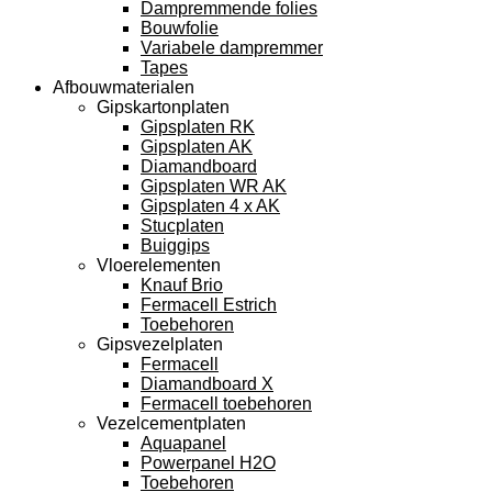
Dampremmende folies
Bouwfolie
Variabele dampremmer
Tapes
Afbouwmaterialen
Gipskartonplaten
Gipsplaten RK
Gipsplaten AK
Diamandboard
Gipsplaten WR AK
Gipsplaten 4 x AK
Stucplaten
Buiggips
Vloerelementen
Knauf Brio
Fermacell Estrich
Toebehoren
Gipsvezelplaten
Fermacell
Diamandboard X
Fermacell toebehoren
Vezelcementplaten
Aquapanel
Powerpanel H2O
Toebehoren