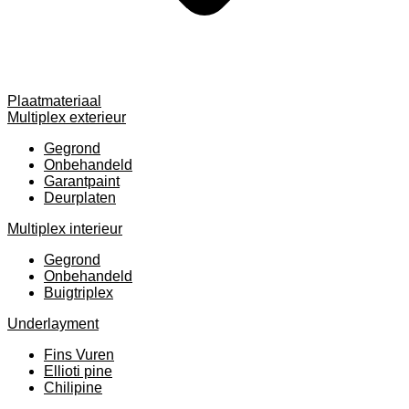
Plaatmateriaal
Multiplex exterieur
Gegrond
Onbehandeld
Garantpaint
Deurplaten
Multiplex interieur
Gegrond
Onbehandeld
Buigtriplex
Underlayment
Fins Vuren
Ellioti pine
Chilipine