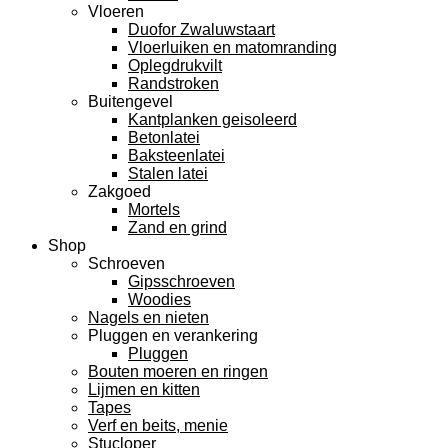
Vloeren
Duofor Zwaluwstaart
Vloerluiken en matomranding
Oplegdrukvilt
Randstroken
Buitengevel
Kantplanken geisoleerd
Betonlatei
Baksteenlatei
Stalen latei
Zakgoed
Mortels
Zand en grind
Shop
Schroeven
Gipsschroeven
Woodies
Nagels en nieten
Pluggen en verankering
Pluggen
Bouten moeren en ringen
Lijmen en kitten
Tapes
Verf en beits, menie
Stucloper