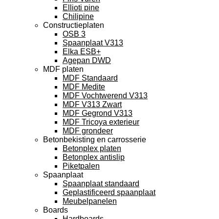
Ellioti pine
Chilipine
Constructieplaten
OSB 3
Spaanplaat V313
Elka ESB+
Agepan DWD
MDF platen
MDF Standaard
MDF Medite
MDF Vochtwerend V313
MDF V313 Zwart
MDF Gegrond V313
MDF Tricoya exterieur
MDF grondeer
Betonbekisting en carrosserie
Betonplex platen
Betonplex antislip
Piketpalen
Spaanplaat
Spaanplaat standaard
Geplastificeerd spaanplaat
Meubelpanelen
Boards
Hardboards