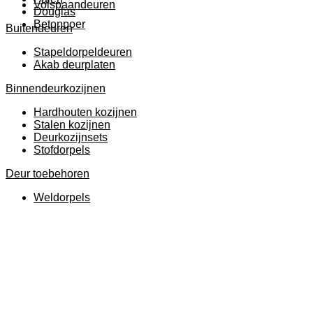
Volspaandeuren
Douglas
Betonpoer
Buitendeuren
Stapeldorpeldeuren
Akab deurplaten
Binnendeurkozijnen
Hardhouten kozijnen
Stalen kozijnen
Deurkozijnsets
Stofdorpels
Deur toebehoren
Weldorpels