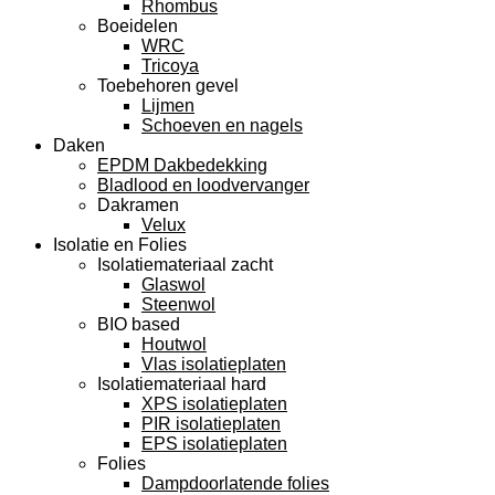
Rhombus
Boeidelen
WRC
Tricoya
Toebehoren gevel
Lijmen
Schoeven en nagels
Daken
EPDM Dakbedekking
Bladlood en loodvervanger
Dakramen
Velux
Isolatie en Folies
Isolatiemateriaal zacht
Glaswol
Steenwol
BIO based
Houtwol
Vlas isolatieplaten
Isolatiemateriaal hard
XPS isolatieplaten
PIR isolatieplaten
EPS isolatieplaten
Folies
Dampdoorlatende folies