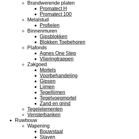
Brandwerende platen
Promatect H
Promatect 100
Metalstud
Profielen
Binnenmuren
Gipsblokken
Blokken Toebehoren
Plafonds
Agnes One Step
Vlieringtrappen
Zakgoed
Mortels
Voorbehandeling
Gipsen
Lijmen
Tegellijmen
Tegelvoegmortel
Zand en grind
Tegelelementen
Vensterbanken
Ruwbouw
Wapening
Bouwstaal
Staven