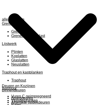
alle anzeigen
Grenen
Grenen B ruw
Grenen gevingerlast
Lijstwerk
Plinten
Koplatten
Glaslatten
Neuslatten
Traphout en kastplanken
Traphout
Deuren en Kozijnen
Tuinhout
Binnendeuren
Vuren C geimpregneerd
Boarddeuren
Vlonderplanken
Afgelakte opdekdeuren
Palen