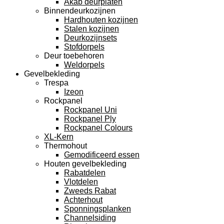
Akab deurplaten
Binnendeurkozijnen
Hardhouten kozijnen
Stalen kozijnen
Deurkozijnsets
Stofdorpels
Deur toebehoren
Weldorpels
Gevelbekleding
Trespa
Izeon
Rockpanel
Rockpanel Uni
Rockpanel Ply
Rockpanel Colours
XL-Kern
Thermohout
Gemodificeerd essen
Houten gevelbekleding
Rabatdelen
Vlotdelen
Zweeds Rabat
Achterhout
Sponningsplanken
Channelsiding