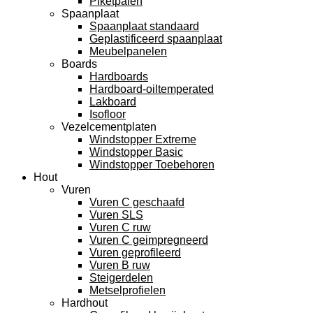
Piketpalen
Spaanplaat
Spaanplaat standaard
Geplastificeerd spaanplaat
Meubelpanelen
Boards
Hardboards
Hardboard-oiltemperated
Lakboard
Isofloor
Vezelcementplaten
Windstopper Extreme
Windstopper Basic
Windstopper Toebehoren
Hout
Vuren
Vuren C geschaafd
Vuren SLS
Vuren C ruw
Vuren C geimpregneerd
Vuren geprofileerd
Vuren B ruw
Steigerdelen
Metselprofielen
Hardhout