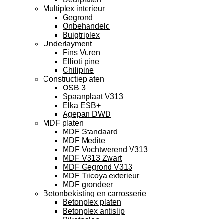
Multiplex interieur
Gegrond
Onbehandeld
Buigtriplex
Underlayment
Fins Vuren
Ellioti pine
Chilipine
Constructieplaten
OSB 3
Spaanplaat V313
Elka ESB+
Agepan DWD
MDF platen
MDF Standaard
MDF Medite
MDF Vochtwerend V313
MDF V313 Zwart
MDF Gegrond V313
MDF Tricoya exterieur
MDF grondeer
Betonbekisting en carrosserie
Betonplex platen
Betonplex antislip