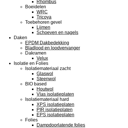
Rhombus
Boeidelen
WRC
Tricoya
Toebehoren gevel
Lijmen
Schoeven en nagels
Daken
EPDM Dakbedekking
Bladlood en loodvervanger
Dakramen
Velux
Isolatie en Folies
Isolatiemateriaal zacht
Glaswol
Steenwol
BIO based
Houtwol
Vlas isolatieplaten
Isolatiemateriaal hard
XPS isolatieplaten
PIR isolatieplaten
EPS isolatieplaten
Folies
Dampdoorlatende folies