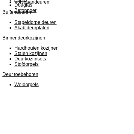
Volspaandeuren
Douglas
Betonpoer
Buitendeuren
Stapeldorpeldeuren
Akab deurplaten
Binnendeurkozijnen
Hardhouten kozijnen
Stalen kozijnen
Deurkozijnsets
Stofdorpels
Deur toebehoren
Weldorpels