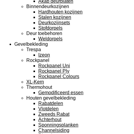
Akab deurplaten
Binnendeurkozijnen
Hardhouten kozijnen
Stalen kozijnen
Deurkozijnsets
Stofdorpels
Deur toebehoren
Weldorpels
Gevelbekleding
Trespa
Izeon
Rockpanel
Rockpanel Uni
Rockpanel Ply
Rockpanel Colours
XL-Kern
Thermohout
Gemodificeerd essen
Houten gevelbekleding
Rabatdelen
Vlotdelen
Zweeds Rabat
Achterhout
Sponningsplanken
Channelsiding