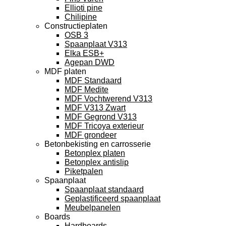
Ellioti pine
Chilipine
Constructieplaten
OSB 3
Spaanplaat V313
Elka ESB+
Agepan DWD
MDF platen
MDF Standaard
MDF Medite
MDF Vochtwerend V313
MDF V313 Zwart
MDF Gegrond V313
MDF Tricoya exterieur
MDF grondeer
Betonbekisting en carrosserie
Betonplex platen
Betonplex antislip
Piketpalen
Spaanplaat
Spaanplaat standaard
Geplastificeerd spaanplaat
Meubelpanelen
Boards
Hardboards