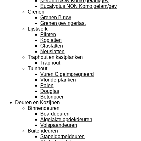
Meranti NON Komo gelam/gev
Eucalyptus NON Komo gelam/gev
Grenen
Grenen B ruw
Grenen gevingerlast
Lijstwerk
Plinten
Koplatten
Glaslatten
Neuslatten
Traphout en kastplanken
Traphout
Tuinhout
Vuren C geimpregneerd
Vlonderplanken
Palen
Douglas
Betonpoer
Deuren en Kozijnen
Binnendeuren
Boarddeuren
Afgelakte opdekdeuren
Volspaandeuren
Buitendeuren
Stapeldorpeldeuren