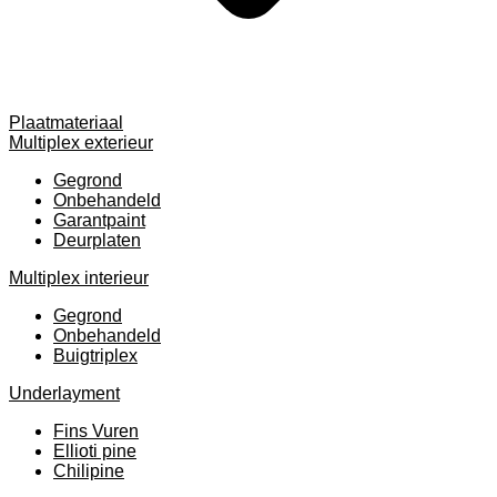
Plaatmateriaal
Multiplex exterieur
Gegrond
Onbehandeld
Garantpaint
Deurplaten
Multiplex interieur
Gegrond
Onbehandeld
Buigtriplex
Underlayment
Fins Vuren
Ellioti pine
Chilipine