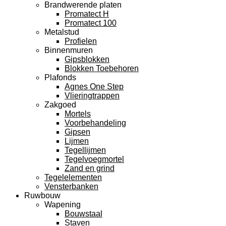
Brandwerende platen
Promatect H
Promatect 100
Metalstud
Profielen
Binnenmuren
Gipsblokken
Blokken Toebehoren
Plafonds
Agnes One Step
Vlieringtrappen
Zakgoed
Mortels
Voorbehandeling
Gipsen
Lijmen
Tegellijmen
Tegelvoegmortel
Zand en grind
Tegelelementen
Vensterbanken
Ruwbouw
Wapening
Bouwstaal
Staven