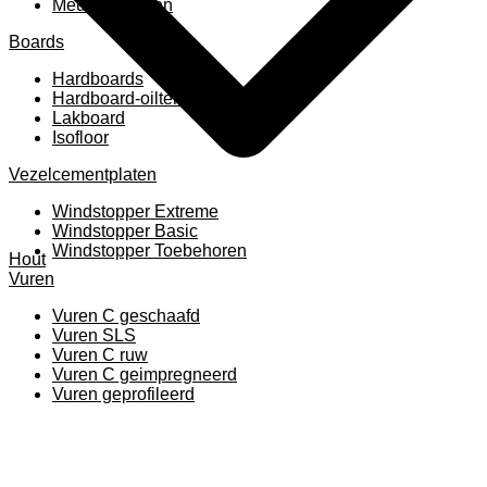
Meubelpanelen
Boards
Hardboards
Hardboard-oiltemperated
Lakboard
Isofloor
Vezelcementplaten
Windstopper Extreme
Windstopper Basic
Windstopper Toebehoren
Hout
Vuren
Vuren C geschaafd
Vuren SLS
Vuren C ruw
Vuren C geimpregneerd
Vuren geprofileerd