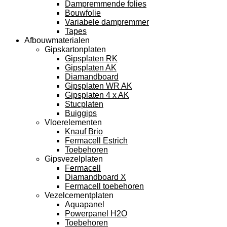
Dampremmende folies
Bouwfolie
Variabele dampremmer
Tapes
Afbouwmaterialen
Gipskartonplaten
Gipsplaten RK
Gipsplaten AK
Diamandboard
Gipsplaten WR AK
Gipsplaten 4 x AK
Stucplaten
Buiggips
Vloerelementen
Knauf Brio
Fermacell Estrich
Toebehoren
Gipsvezelplaten
Fermacell
Diamandboard X
Fermacell toebehoren
Vezelcementplaten
Aquapanel
Powerpanel H2O
Toebehoren