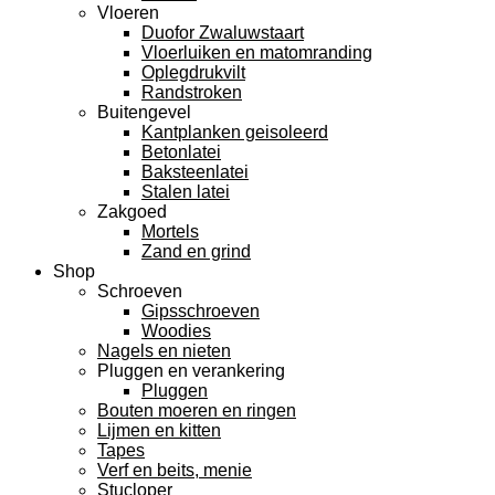
Vloeren
Duofor Zwaluwstaart
Vloerluiken en matomranding
Oplegdrukvilt
Randstroken
Buitengevel
Kantplanken geisoleerd
Betonlatei
Baksteenlatei
Stalen latei
Zakgoed
Mortels
Zand en grind
Shop
Schroeven
Gipsschroeven
Woodies
Nagels en nieten
Pluggen en verankering
Pluggen
Bouten moeren en ringen
Lijmen en kitten
Tapes
Verf en beits, menie
Stucloper