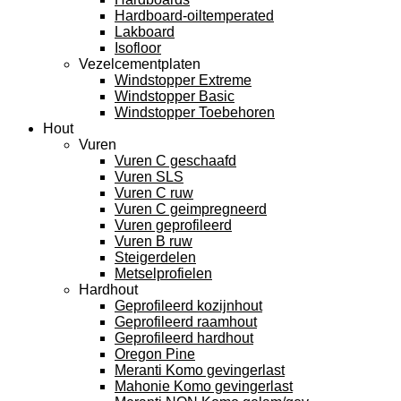
Hardboard-oiltemperated
Lakboard
Isofloor
Vezelcementplaten
Windstopper Extreme
Windstopper Basic
Windstopper Toebehoren
Hout
Vuren
Vuren C geschaafd
Vuren SLS
Vuren C ruw
Vuren C geimpregneerd
Vuren geprofileerd
Vuren B ruw
Steigerdelen
Metselprofielen
Hardhout
Geprofileerd kozijnhout
Geprofileerd raamhout
Geprofileerd hardhout
Oregon Pine
Meranti Komo gevingerlast
Mahonie Komo gevingerlast