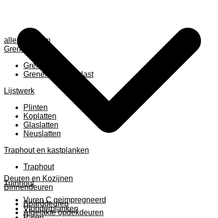
alle anzeigen
Grenen
Grenen B ruw
Grenen gevingerlast
Lijstwerk
Plinten
Koplatten
Glaslatten
Neuslatten
Traphout en kastplanken
Traphout
Deuren en Kozijnen
Tuinhout
Binnendeuren
Vuren C geimpregneerd
Boarddeuren
Vlonderplanken
Afgelakte opdekdeuren
Palen