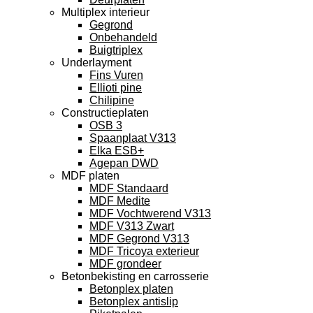
Multiplex interieur
Gegrond
Onbehandeld
Buigtriplex
Underlayment
Fins Vuren
Ellioti pine
Chilipine
Constructieplaten
OSB 3
Spaanplaat V313
Elka ESB+
Agepan DWD
MDF platen
MDF Standaard
MDF Medite
MDF Vochtwerend V313
MDF V313 Zwart
MDF Gegrond V313
MDF Tricoya exterieur
MDF grondeer
Betonbekisting en carrosserie
Betonplex platen
Betonplex antislip