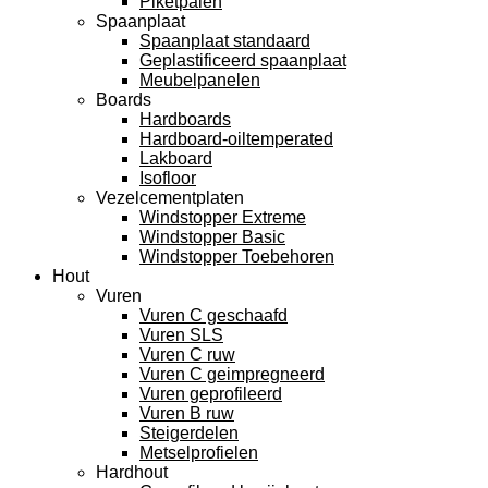
Piketpalen
Spaanplaat
Spaanplaat standaard
Geplastificeerd spaanplaat
Meubelpanelen
Boards
Hardboards
Hardboard-oiltemperated
Lakboard
Isofloor
Vezelcementplaten
Windstopper Extreme
Windstopper Basic
Windstopper Toebehoren
Hout
Vuren
Vuren C geschaafd
Vuren SLS
Vuren C ruw
Vuren C geimpregneerd
Vuren geprofileerd
Vuren B ruw
Steigerdelen
Metselprofielen
Hardhout