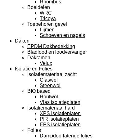
Rhombus
Boeidelen
WRC
Tricoya
Toebehoren gevel
Lijmen
Schoeven en nagels
Daken
EPDM Dakbedekking
Bladlood en loodvervanger
Dakramen
Velux
Isolatie en Folies
Isolatiemateriaal zacht
Glaswol
Steenwol
BIO based
Houtwol
Vlas isolatieplaten
Isolatiemateriaal hard
XPS isolatieplaten
PIR isolatieplaten
EPS isolatieplaten
Folies
Dampdoorlatende folies