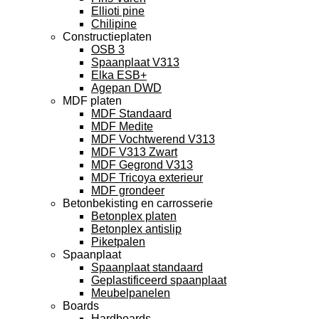
Ellioti pine
Chilipine
Constructieplaten
OSB 3
Spaanplaat V313
Elka ESB+
Agepan DWD
MDF platen
MDF Standaard
MDF Medite
MDF Vochtwerend V313
MDF V313 Zwart
MDF Gegrond V313
MDF Tricoya exterieur
MDF grondeer
Betonbekisting en carrosserie
Betonplex platen
Betonplex antislip
Piketpalen
Spaanplaat
Spaanplaat standaard
Geplastificeerd spaanplaat
Meubelpanelen
Boards
Hardboards