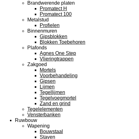
Brandwerende platen
Promatect H
Promatect 100
Metalstud
Profielen
Binnenmuren
Gipsblokken
Blokken Toebehoren
Plafonds
Agnes One Step
Vlieringtrappen
Zakgoed
Mortels
Voorbehandeling
Gipsen
Lijmen
Tegellijmen
Tegelvoegmortel
Zand en grind
Tegelelementen
Vensterbanken
Ruwbouw
Wapening
Bouwstaal
Staven