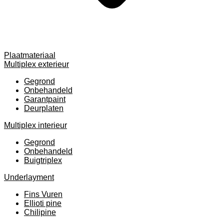
Plaatmateriaal
Multiplex exterieur
Gegrond
Onbehandeld
Garantpaint
Deurplaten
Multiplex interieur
Gegrond
Onbehandeld
Buigtriplex
Underlayment
Fins Vuren
Ellioti pine
Chilipine