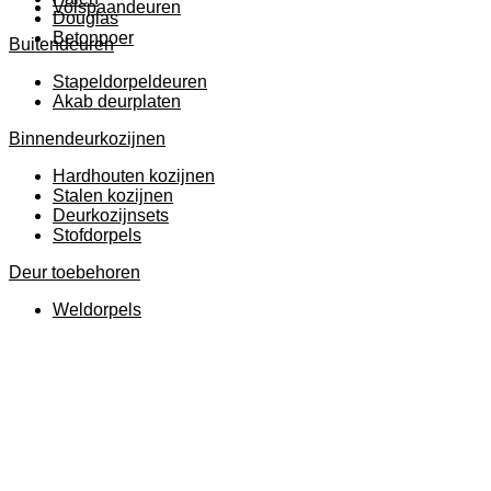
Volspaandeuren
Douglas
Betonpoer
Buitendeuren
Stapeldorpeldeuren
Akab deurplaten
Binnendeurkozijnen
Hardhouten kozijnen
Stalen kozijnen
Deurkozijnsets
Stofdorpels
Deur toebehoren
Weldorpels