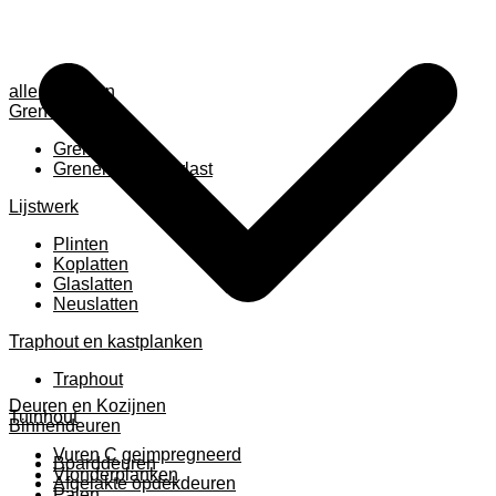
alle anzeigen
Grenen
Grenen B ruw
Grenen gevingerlast
Lijstwerk
Plinten
Koplatten
Glaslatten
Neuslatten
Traphout en kastplanken
Traphout
Deuren en Kozijnen
Tuinhout
Binnendeuren
Vuren C geimpregneerd
Boarddeuren
Vlonderplanken
Afgelakte opdekdeuren
Palen