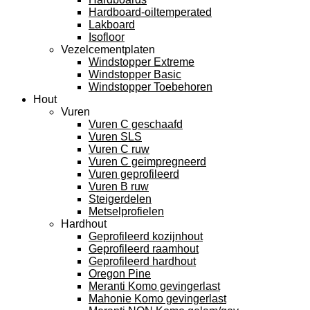
Hardboard-oiltemperated
Lakboard
Isofloor
Vezelcementplaten
Windstopper Extreme
Windstopper Basic
Windstopper Toebehoren
Hout
Vuren
Vuren C geschaafd
Vuren SLS
Vuren C ruw
Vuren C geimpregneerd
Vuren geprofileerd
Vuren B ruw
Steigerdelen
Metselprofielen
Hardhout
Geprofileerd kozijnhout
Geprofileerd raamhout
Geprofileerd hardhout
Oregon Pine
Meranti Komo gevingerlast
Mahonie Komo gevingerlast