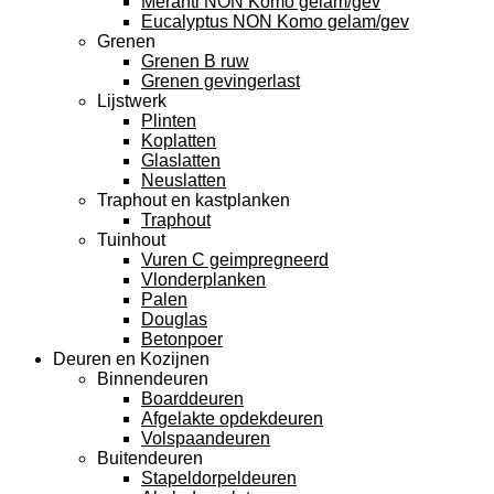
Meranti NON Komo gelam/gev
Eucalyptus NON Komo gelam/gev
Grenen
Grenen B ruw
Grenen gevingerlast
Lijstwerk
Plinten
Koplatten
Glaslatten
Neuslatten
Traphout en kastplanken
Traphout
Tuinhout
Vuren C geimpregneerd
Vlonderplanken
Palen
Douglas
Betonpoer
Deuren en Kozijnen
Binnendeuren
Boarddeuren
Afgelakte opdekdeuren
Volspaandeuren
Buitendeuren
Stapeldorpeldeuren