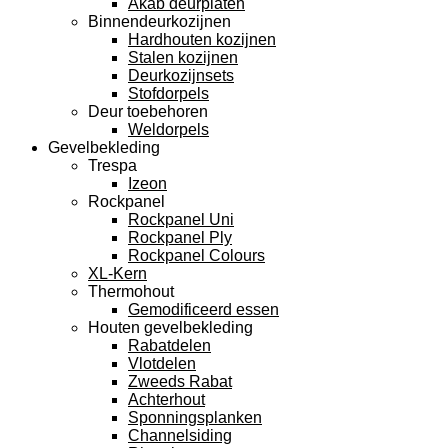
Akab deurplaten
Binnendeurkozijnen
Hardhouten kozijnen
Stalen kozijnen
Deurkozijnsets
Stofdorpels
Deur toebehoren
Weldorpels
Gevelbekleding
Trespa
Izeon
Rockpanel
Rockpanel Uni
Rockpanel Ply
Rockpanel Colours
XL-Kern
Thermohout
Gemodificeerd essen
Houten gevelbekleding
Rabatdelen
Vlotdelen
Zweeds Rabat
Achterhout
Sponningsplanken
Channelsiding