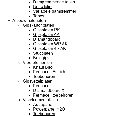
Dampremmende folies
Bouwfolie
Variabele dampremmer
Tapes
Afbouwmaterialen
Gipskartonplaten
Gipsplaten RK
Gipsplaten AK
Diamandboard
Gipsplaten WR AK
Gipsplaten 4 x AK
Stucplaten
Buiggips
Vloerelementen
Knauf Brio
Fermacell Estrich
Toebehoren
Gipsvezelplaten
Fermacell
Diamandboard X
Fermacell toebehoren
Vezelcementplaten
Aquapanel
Powerpanel H2O
Toebehoren