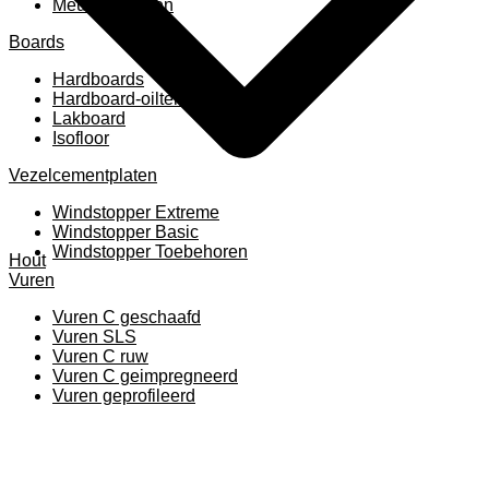
Meubelpanelen
Boards
Hardboards
Hardboard-oiltemperated
Lakboard
Isofloor
Vezelcementplaten
Windstopper Extreme
Windstopper Basic
Windstopper Toebehoren
Hout
Vuren
Vuren C geschaafd
Vuren SLS
Vuren C ruw
Vuren C geimpregneerd
Vuren geprofileerd