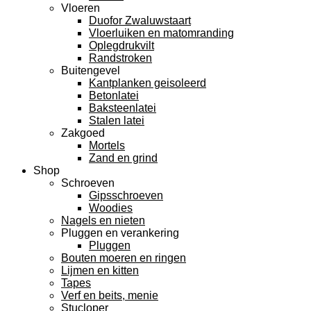
Vloeren
Duofor Zwaluwstaart
Vloerluiken en matomranding
Oplegdrukvilt
Randstroken
Buitengevel
Kantplanken geisoleerd
Betonlatei
Baksteenlatei
Stalen latei
Zakgoed
Mortels
Zand en grind
Shop
Schroeven
Gipsschroeven
Woodies
Nagels en nieten
Pluggen en verankering
Pluggen
Bouten moeren en ringen
Lijmen en kitten
Tapes
Verf en beits, menie
Stucloper