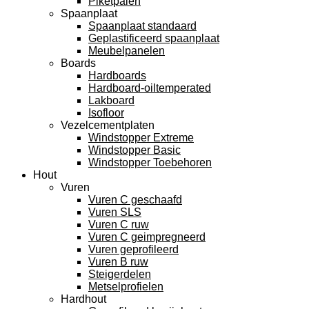
Piketpalen
Spaanplaat
Spaanplaat standaard
Geplastificeerd spaanplaat
Meubelpanelen
Boards
Hardboards
Hardboard-oiltemperated
Lakboard
Isofloor
Vezelcementplaten
Windstopper Extreme
Windstopper Basic
Windstopper Toebehoren
Hout
Vuren
Vuren C geschaafd
Vuren SLS
Vuren C ruw
Vuren C geimpregneerd
Vuren geprofileerd
Vuren B ruw
Steigerdelen
Metselprofielen
Hardhout