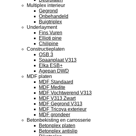
Multiplex interieur
Gegrond
Onbehandeld
Buigtriplex
Underlayment
Fins Vuren
Ellioti pine
Chilipine
Constructieplaten
OSB 3
Spaanplaat V313
Elka ESB+
Agepan DWD
MDF platen
MDF Standaard
MDF Medite
MDF Vochtwerend V313
MDF V313 Zwart
MDF Gegrond V313
MDF Tricoya exterieur
MDF grondeer
Betonbekisting en carrosserie
Betonplex platen
Betonplex antislip