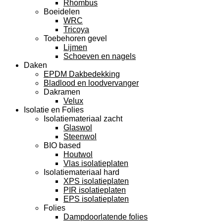
Rhombus
Boeidelen
WRC
Tricoya
Toebehoren gevel
Lijmen
Schoeven en nagels
Daken
EPDM Dakbedekking
Bladlood en loodvervanger
Dakramen
Velux
Isolatie en Folies
Isolatiemateriaal zacht
Glaswol
Steenwol
BIO based
Houtwol
Vlas isolatieplaten
Isolatiemateriaal hard
XPS isolatieplaten
PIR isolatieplaten
EPS isolatieplaten
Folies
Dampdoorlatende folies