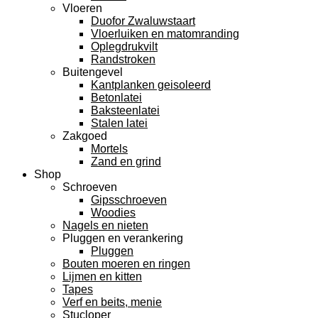
Vloeren
Duofor Zwaluwstaart
Vloerluiken en matomranding
Oplegdrukvilt
Randstroken
Buitengevel
Kantplanken geisoleerd
Betonlatei
Baksteenlatei
Stalen latei
Zakgoed
Mortels
Zand en grind
Shop
Schroeven
Gipsschroeven
Woodies
Nagels en nieten
Pluggen en verankering
Pluggen
Bouten moeren en ringen
Lijmen en kitten
Tapes
Verf en beits, menie
Stucloper