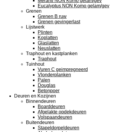
Meranti NON Komo gelam/gev
Eucalyptus NON Komo gelam/gev
Grenen
Grenen B ruw
Grenen gevingerlast
Lijstwerk
Plinten
Koplatten
Glaslatten
Neuslatten
Traphout en kastplanken
Traphout
Tuinhout
Vuren C geimpregneerd
Vlonderplanken
Palen
Douglas
Betonpoer
Deuren en Kozijnen
Binnendeuren
Boarddeuren
Afgelakte opdekdeuren
Volspaandeuren
Buitendeuren
Stapeldorpeldeuren