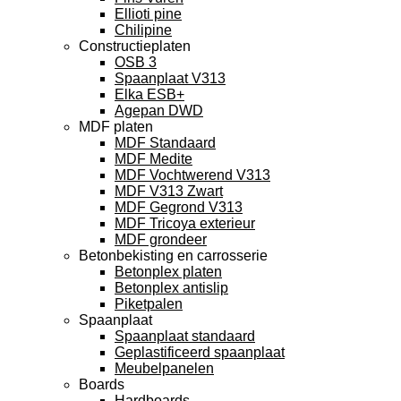
Ellioti pine
Chilipine
Constructieplaten
OSB 3
Spaanplaat V313
Elka ESB+
Agepan DWD
MDF platen
MDF Standaard
MDF Medite
MDF Vochtwerend V313
MDF V313 Zwart
MDF Gegrond V313
MDF Tricoya exterieur
MDF grondeer
Betonbekisting en carrosserie
Betonplex platen
Betonplex antislip
Piketpalen
Spaanplaat
Spaanplaat standaard
Geplastificeerd spaanplaat
Meubelpanelen
Boards
Hardboards