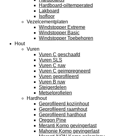
Hardboard-oiltemperated
Lakboard
Isofloor
Vezelcementplaten
Windstopper Extreme
Windstopper Basic
Windstopper Toebehoren
Hout
Vuren
Vuren C geschaafd
Vuren SLS
Vuren C ruw
Vuren C geimpregneerd
Vuren geprofileerd
Vuren B ruw
Steigerdelen
Metselprofielen
Hardhout
Geprofileerd kozijnhout
Geprofileerd raamhout
Geprofileerd hardhout
Oregon Pine
Meranti Komo gevingerlast
Mahonie Komo gevingerlast