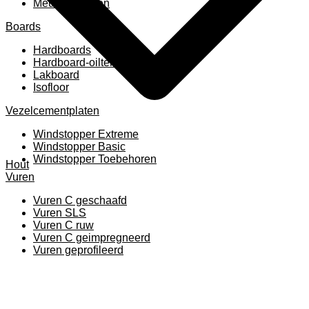
Meubelpanelen
Boards
Hardboards
Hardboard-oiltemperated
Lakboard
Isofloor
Vezelcementplaten
Windstopper Extreme
Windstopper Basic
Windstopper Toebehoren
Hout
Vuren
Vuren C geschaafd
Vuren SLS
Vuren C ruw
Vuren C geimpregneerd
Vuren geprofileerd