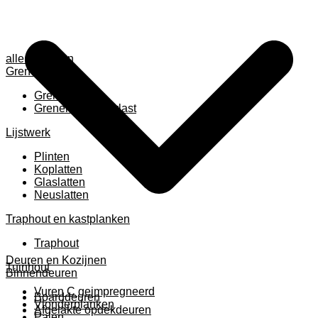
alle anzeigen
Grenen
Grenen B ruw
Grenen gevingerlast
Lijstwerk
Plinten
Koplatten
Glaslatten
Neuslatten
Traphout en kastplanken
Traphout
Deuren en Kozijnen
Tuinhout
Binnendeuren
Vuren C geimpregneerd
Boarddeuren
Vlonderplanken
Afgelakte opdekdeuren
Palen