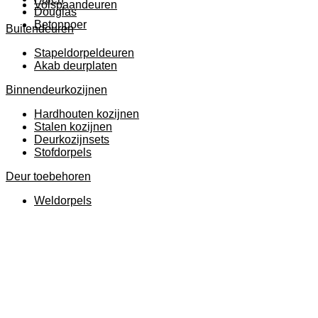
Volspaandeuren
Douglas
Betonpoer
Buitendeuren
Stapeldorpeldeuren
Akab deurplaten
Binnendeurkozijnen
Hardhouten kozijnen
Stalen kozijnen
Deurkozijnsets
Stofdorpels
Deur toebehoren
Weldorpels