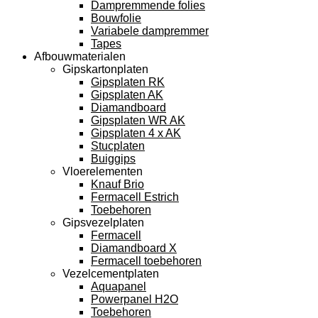
Dampremmende folies
Bouwfolie
Variabele dampremmer
Tapes
Afbouwmaterialen
Gipskartonplaten
Gipsplaten RK
Gipsplaten AK
Diamandboard
Gipsplaten WR AK
Gipsplaten 4 x AK
Stucplaten
Buiggips
Vloerelementen
Knauf Brio
Fermacell Estrich
Toebehoren
Gipsvezelplaten
Fermacell
Diamandboard X
Fermacell toebehoren
Vezelcementplaten
Aquapanel
Powerpanel H2O
Toebehoren