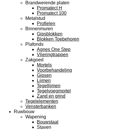
Brandwerende platen
Promatect H
Promatect 100
Metalstud
Profielen
Binnenmuren
Gipsblokken
Blokken Toebehoren
Plafonds
Agnes One Step
Vlieringtrappen
Zakgoed
Mortels
Voorbehandeling
Gipsen
Lijmen
Tegellijmen
Tegelvoegmortel
Zand en grind
Tegelelementen
Vensterbanken
Ruwbouw
Wapening
Bouwstaal
Staven