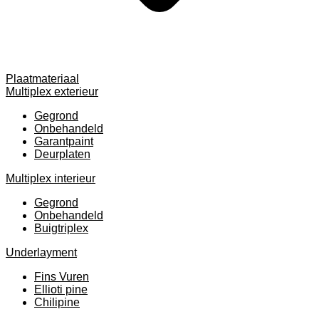
Plaatmateriaal
Multiplex exterieur
Gegrond
Onbehandeld
Garantpaint
Deurplaten
Multiplex interieur
Gegrond
Onbehandeld
Buigtriplex
Underlayment
Fins Vuren
Ellioti pine
Chilipine