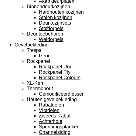
Akab deurplaten
Binnendeurkozijnen
Hardhouten kozijnen
Stalen kozijnen
Deurkozijnsets
Stofdorpels
Deur toebehoren
Weldorpels
Gevelbekleding
Trespa
Izeon
Rockpanel
Rockpanel Uni
Rockpanel Ply
Rockpanel Colours
XL-Kern
Thermohout
Gemodificeerd essen
Houten gevelbekleding
Rabatdelen
Vlotdelen
Zweeds Rabat
Achterhout
Sponningsplanken
Channelsiding