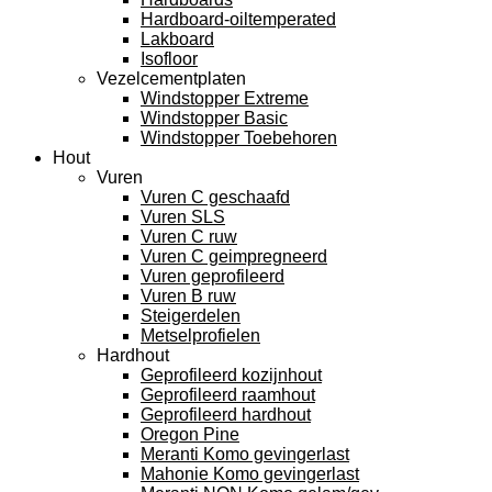
Hardboard-oiltemperated
Lakboard
Isofloor
Vezelcementplaten
Windstopper Extreme
Windstopper Basic
Windstopper Toebehoren
Hout
Vuren
Vuren C geschaafd
Vuren SLS
Vuren C ruw
Vuren C geimpregneerd
Vuren geprofileerd
Vuren B ruw
Steigerdelen
Metselprofielen
Hardhout
Geprofileerd kozijnhout
Geprofileerd raamhout
Geprofileerd hardhout
Oregon Pine
Meranti Komo gevingerlast
Mahonie Komo gevingerlast