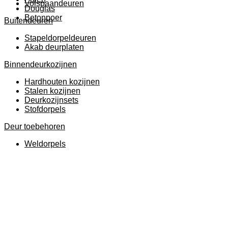
Volspaandeuren
Douglas
Betonpoer
Buitendeuren
Stapeldorpeldeuren
Akab deurplaten
Binnendeurkozijnen
Hardhouten kozijnen
Stalen kozijnen
Deurkozijnsets
Stofdorpels
Deur toebehoren
Weldorpels