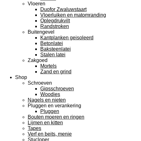
Vloeren
Duofor Zwaluwstaart
Vloerluiken en matomranding
Oplegdrukvilt
Randstroken
Buitengevel
Kantplanken geisoleerd
Betonlatei
Baksteenlatei
Stalen latei
Zakgoed
Mortels
Zand en grind
Shop
Schroeven
Gipsschroeven
Woodies
Nagels en nieten
Pluggen en verankering
Pluggen
Bouten moeren en ringen
Lijmen en kitten
Tapes
Verf en beits, menie
Stucloper