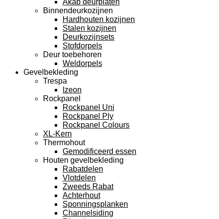
Akab deurplaten
Binnendeurkozijnen
Hardhouten kozijnen
Stalen kozijnen
Deurkozijnsets
Stofdorpels
Deur toebehoren
Weldorpels
Gevelbekleding
Trespa
Izeon
Rockpanel
Rockpanel Uni
Rockpanel Ply
Rockpanel Colours
XL-Kern
Thermohout
Gemodificeerd essen
Houten gevelbekleding
Rabatdelen
Vlotdelen
Zweeds Rabat
Achterhout
Sponningsplanken
Channelsiding