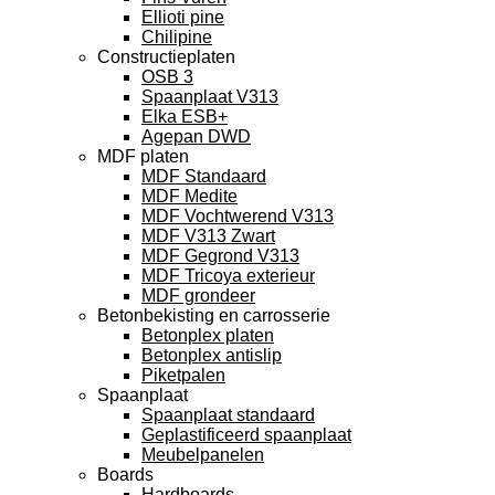
Ellioti pine
Chilipine
Constructieplaten
OSB 3
Spaanplaat V313
Elka ESB+
Agepan DWD
MDF platen
MDF Standaard
MDF Medite
MDF Vochtwerend V313
MDF V313 Zwart
MDF Gegrond V313
MDF Tricoya exterieur
MDF grondeer
Betonbekisting en carrosserie
Betonplex platen
Betonplex antislip
Piketpalen
Spaanplaat
Spaanplaat standaard
Geplastificeerd spaanplaat
Meubelpanelen
Boards
Hardboards