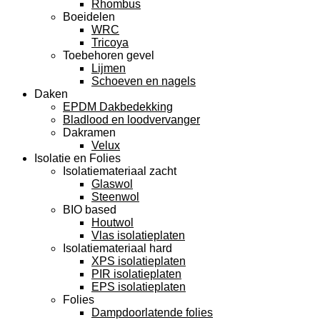
Rhombus
Boeidelen
WRC
Tricoya
Toebehoren gevel
Lijmen
Schoeven en nagels
Daken
EPDM Dakbedekking
Bladlood en loodvervanger
Dakramen
Velux
Isolatie en Folies
Isolatiemateriaal zacht
Glaswol
Steenwol
BIO based
Houtwol
Vlas isolatieplaten
Isolatiemateriaal hard
XPS isolatieplaten
PIR isolatieplaten
EPS isolatieplaten
Folies
Dampdoorlatende folies