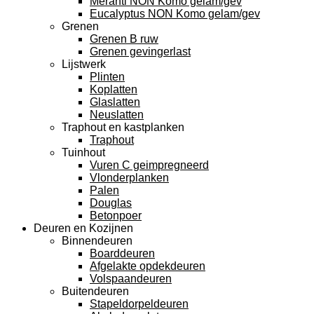
Meranti NON Komo gelam/gev
Eucalyptus NON Komo gelam/gev
Grenen
Grenen B ruw
Grenen gevingerlast
Lijstwerk
Plinten
Koplatten
Glaslatten
Neuslatten
Traphout en kastplanken
Traphout
Tuinhout
Vuren C geimpregneerd
Vlonderplanken
Palen
Douglas
Betonpoer
Deuren en Kozijnen
Binnendeuren
Boarddeuren
Afgelakte opdekdeuren
Volspaandeuren
Buitendeuren
Stapeldorpeldeuren