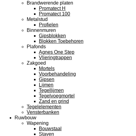
Brandwerende platen
Promatect H
Promatect 100
Metalstud
Profielen
Binnenmuren
Gipsblokken
Blokken Toebehoren
Plafonds
Agnes One Step
Vlieringtrappen
Zakgoed
Mortels
Voorbehandeling
Gipsen
Lijmen
Tegellijmen
Tegelvoegmortel
Zand en grind
Tegelelementen
Vensterbanken
Ruwbouw
Wapening
Bouwstaal
Staven