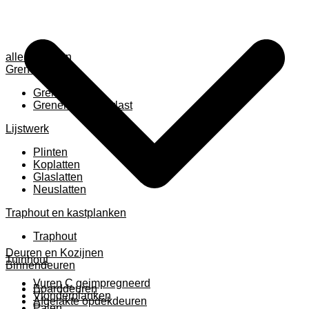
alle anzeigen
Grenen
Grenen B ruw
Grenen gevingerlast
Lijstwerk
Plinten
Koplatten
Glaslatten
Neuslatten
Traphout en kastplanken
Traphout
Deuren en Kozijnen
Tuinhout
Binnendeuren
Vuren C geimpregneerd
Boarddeuren
Vlonderplanken
Afgelakte opdekdeuren
Palen