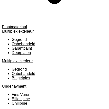
Plaatmateriaal
Multiplex exterieur
Gegrond
Onbehandeld
Garantpaint
Deurplaten
Multiplex interieur
Gegrond
Onbehandeld
Buigtriplex
Underlayment
Fins Vuren
Ellioti pine
Chilipine