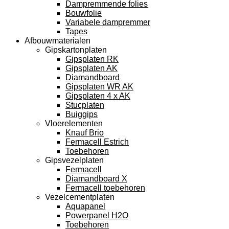
Dampremmende folies
Bouwfolie
Variabele dampremmer
Tapes
Afbouwmaterialen
Gipskartonplaten
Gipsplaten RK
Gipsplaten AK
Diamandboard
Gipsplaten WR AK
Gipsplaten 4 x AK
Stucplaten
Buiggips
Vloerelementen
Knauf Brio
Fermacell Estrich
Toebehoren
Gipsvezelplaten
Fermacell
Diamandboard X
Fermacell toebehoren
Vezelcementplaten
Aquapanel
Powerpanel H2O
Toebehoren