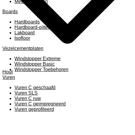
Meubelpanelen
Boards
Hardboards
Hardboard-oiltemperated
Lakboard
Isofloor
Vezelcementplaten
Windstopper Extreme
Windstopper Basic
Windstopper Toebehoren
Hout
Vuren
Vuren C geschaafd
Vuren SLS
Vuren C ruw
Vuren C geimpregneerd
Vuren geprofileerd