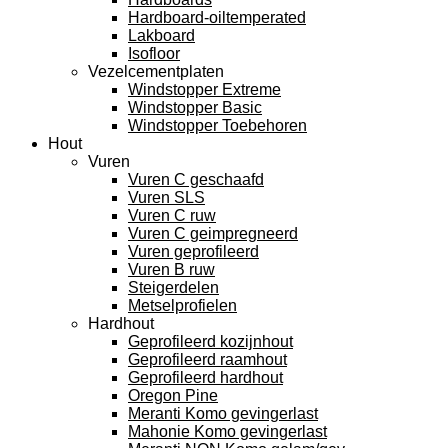
Hardboard-oiltemperated
Lakboard
Isofloor
Vezelcementplaten
Windstopper Extreme
Windstopper Basic
Windstopper Toebehoren
Hout
Vuren
Vuren C geschaafd
Vuren SLS
Vuren C ruw
Vuren C geimpregneerd
Vuren geprofileerd
Vuren B ruw
Steigerdelen
Metselprofielen
Hardhout
Geprofileerd kozijnhout
Geprofileerd raamhout
Geprofileerd hardhout
Oregon Pine
Meranti Komo gevingerlast
Mahonie Komo gevingerlast