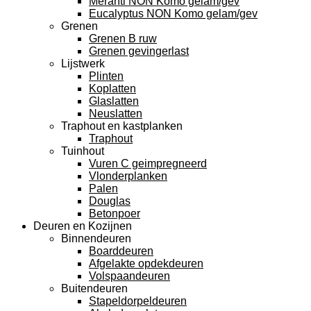
Meranti NON Komo gelam/gev
Eucalyptus NON Komo gelam/gev
Grenen
Grenen B ruw
Grenen gevingerlast
Lijstwerk
Plinten
Koplatten
Glaslatten
Neuslatten
Traphout en kastplanken
Traphout
Tuinhout
Vuren C geimpregneerd
Vlonderplanken
Palen
Douglas
Betonpoer
Deuren en Kozijnen
Binnendeuren
Boarddeuren
Afgelakte opdekdeuren
Volspaandeuren
Buitendeuren
Stapeldorpeldeuren