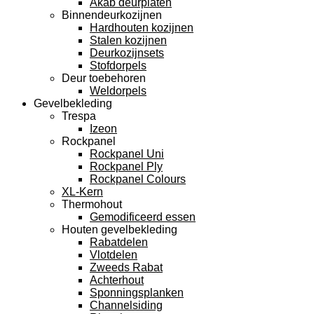
Akab deurplaten
Binnendeurkozijnen
Hardhouten kozijnen
Stalen kozijnen
Deurkozijnsets
Stofdorpels
Deur toebehoren
Weldorpels
Gevelbekleding
Trespa
Izeon
Rockpanel
Rockpanel Uni
Rockpanel Ply
Rockpanel Colours
XL-Kern
Thermohout
Gemodificeerd essen
Houten gevelbekleding
Rabatdelen
Vlotdelen
Zweeds Rabat
Achterhout
Sponningsplanken
Channelsiding