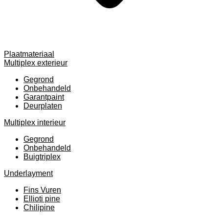
Plaatmateriaal
Multiplex exterieur
Gegrond
Onbehandeld
Garantpaint
Deurplaten
Multiplex interieur
Gegrond
Onbehandeld
Buigtriplex
Underlayment
Fins Vuren
Ellioti pine
Chilipine