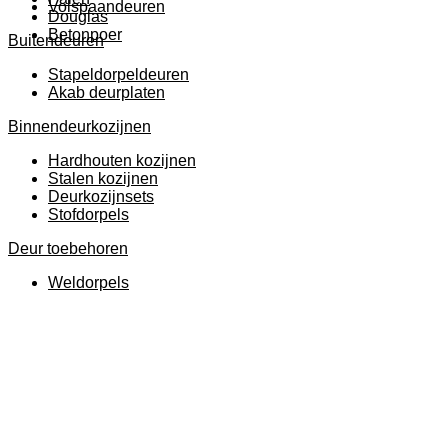
Volspaandeuren
Douglas
Betonpoer
Buitendeuren
Stapeldorpeldeuren
Akab deurplaten
Binnendeurkozijnen
Hardhouten kozijnen
Stalen kozijnen
Deurkozijnsets
Stofdorpels
Deur toebehoren
Weldorpels