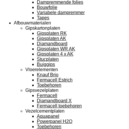
Dampremmende folies
Bouwfolie
Variabele dampremmer
Tapes
Afbouwmaterialen
Gipskartonplaten
Gipsplaten RK
Gipsplaten AK
Diamandboard
Gipsplaten WR AK
Gipsplaten 4 x AK
Stucplaten
Buiggips
Vloerelementen
Knauf Brio
Fermacell Estrich
Toebehoren
Gipsvezelplaten
Fermacell
Diamandboard X
Fermacell toebehoren
Vezelcementplaten
Aquapanel
Powerpanel H2O
Toebehoren