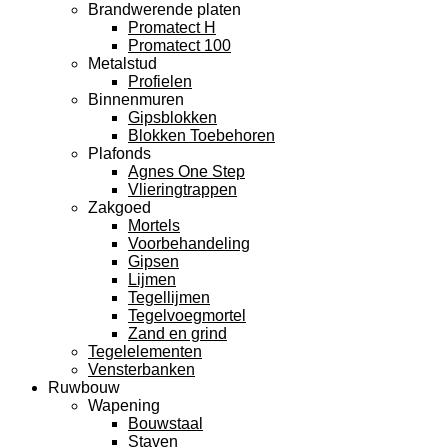
Brandwerende platen
Promatect H
Promatect 100
Metalstud
Profielen
Binnenmuren
Gipsblokken
Blokken Toebehoren
Plafonds
Agnes One Step
Vlieringtrappen
Zakgoed
Mortels
Voorbehandeling
Gipsen
Lijmen
Tegellijmen
Tegelvoegmortel
Zand en grind
Tegelelementen
Vensterbanken
Ruwbouw
Wapening
Bouwstaal
Staven