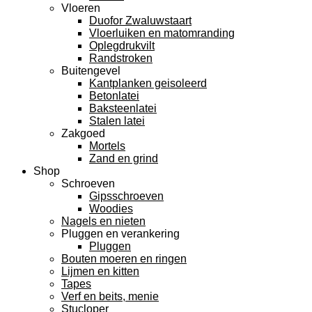
Vloeren
Duofor Zwaluwstaart
Vloerluiken en matomranding
Oplegdrukvilt
Randstroken
Buitengevel
Kantplanken geisoleerd
Betonlatei
Baksteenlatei
Stalen latei
Zakgoed
Mortels
Zand en grind
Shop
Schroeven
Gipsschroeven
Woodies
Nagels en nieten
Pluggen en verankering
Pluggen
Bouten moeren en ringen
Lijmen en kitten
Tapes
Verf en beits, menie
Stucloper