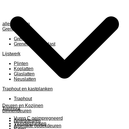
alle anzeigen
Grenen
Grenen B ruw
Grenen gevingerlast
Lijstwerk
Plinten
Koplatten
Glaslatten
Neuslatten
Traphout en kastplanken
Traphout
Deuren en Kozijnen
Tuinhout
Binnendeuren
Vuren C geimpregneerd
Boarddeuren
Vlonderplanken
Afgelakte opdekdeuren
Palen