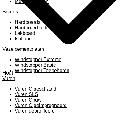
Meubelpanelen
Boards
Hardboards
Hardboard-oiltemperated
Lakboard
Isofloor
Vezelcementplaten
Windstopper Extreme
Windstopper Basic
Windstopper Toebehoren
Hout
Vuren
Vuren C geschaafd
Vuren SLS
Vuren C ruw
Vuren C geimpregneerd
Vuren geprofileerd