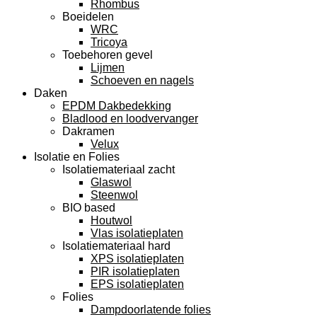
Rhombus
Boeidelen
WRC
Tricoya
Toebehoren gevel
Lijmen
Schoeven en nagels
Daken
EPDM Dakbedekking
Bladlood en loodvervanger
Dakramen
Velux
Isolatie en Folies
Isolatiemateriaal zacht
Glaswol
Steenwol
BIO based
Houtwol
Vlas isolatieplaten
Isolatiemateriaal hard
XPS isolatieplaten
PIR isolatieplaten
EPS isolatieplaten
Folies
Dampdoorlatende folies