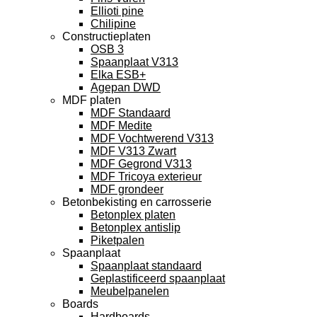
Ellioti pine
Chilipine
Constructieplaten
OSB 3
Spaanplaat V313
Elka ESB+
Agepan DWD
MDF platen
MDF Standaard
MDF Medite
MDF Vochtwerend V313
MDF V313 Zwart
MDF Gegrond V313
MDF Tricoya exterieur
MDF grondeer
Betonbekisting en carrosserie
Betonplex platen
Betonplex antislip
Piketpalen
Spaanplaat
Spaanplaat standaard
Geplastificeerd spaanplaat
Meubelpanelen
Boards
Hardboards