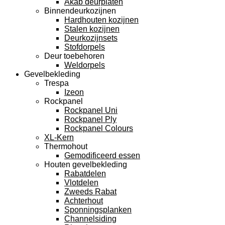
Akab deurplaten
Binnendeurkozijnen
Hardhouten kozijnen
Stalen kozijnen
Deurkozijnsets
Stofdorpels
Deur toebehoren
Weldorpels
Gevelbekleding
Trespa
Izeon
Rockpanel
Rockpanel Uni
Rockpanel Ply
Rockpanel Colours
XL-Kern
Thermohout
Gemodificeerd essen
Houten gevelbekleding
Rabatdelen
Vlotdelen
Zweeds Rabat
Achterhout
Sponningsplanken
Channelsiding