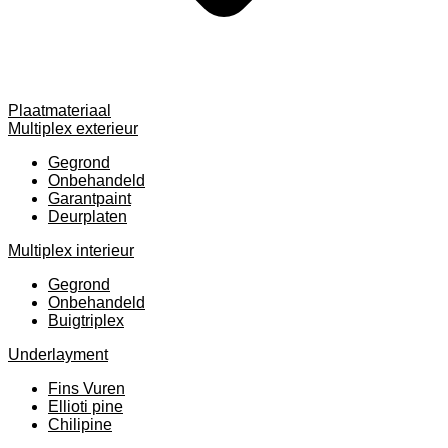
Plaatmateriaal
Multiplex exterieur
Gegrond
Onbehandeld
Garantpaint
Deurplaten
Multiplex interieur
Gegrond
Onbehandeld
Buigtriplex
Underlayment
Fins Vuren
Ellioti pine
Chilipine