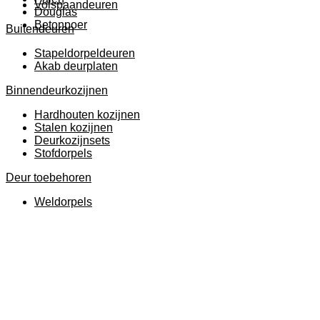
Volspaandeuren
Douglas
Betonpoer
Buitendeuren
Stapeldorpeldeuren
Akab deurplaten
Binnendeurkozijnen
Hardhouten kozijnen
Stalen kozijnen
Deurkozijnsets
Stofdorpels
Deur toebehoren
Weldorpels