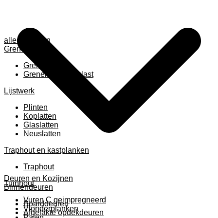
alle anzeigen
Grenen
Grenen B ruw
Grenen gevingerlast
Lijstwerk
Plinten
Koplatten
Glaslatten
Neuslatten
Traphout en kastplanken
Traphout
Deuren en Kozijnen
Tuinhout
Binnendeuren
Vuren C geimpregneerd
Boarddeuren
Vlonderplanken
Afgelakte opdekdeuren
Palen