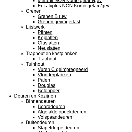
Meranti NON Komo gelam/gev
Eucalyptus NON Komo gelam/gev
Grenen
Grenen B ruw
Grenen gevingerlast
Lijstwerk
Plinten
Koplatten
Glaslatten
Neuslatten
Traphout en kastplanken
Traphout
Tuinhout
Vuren C geimpregneerd
Vlonderplanken
Palen
Douglas
Betonpoer
Deuren en Kozijnen
Binnendeuren
Boarddeuren
Afgelakte opdekdeuren
Volspaandeuren
Buitendeuren
Stapeldorpeldeuren