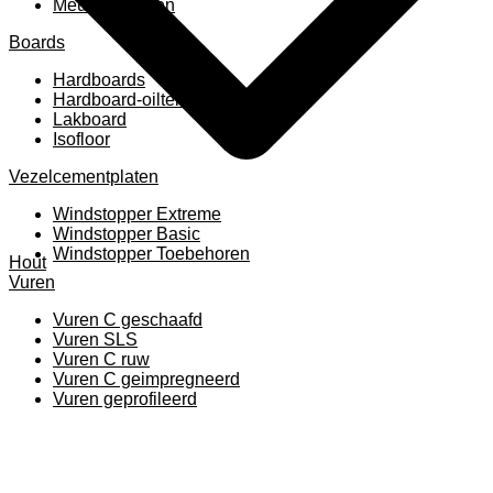
Meubelpanelen
Boards
Hardboards
Hardboard-oiltemperated
Lakboard
Isofloor
Vezelcementplaten
Windstopper Extreme
Windstopper Basic
Windstopper Toebehoren
Hout
Vuren
Vuren C geschaafd
Vuren SLS
Vuren C ruw
Vuren C geimpregneerd
Vuren geprofileerd