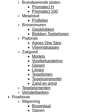
Brandwerende platen
Promatect H
Promatect 100
Metalstud
Profielen
Binnenmuren
Gipsblokken
Blokken Toebehoren
Plafonds
Agnes One Step
Vlieringtrappen
Zakgoed
Mortels
Voorbehandeling
Gipsen
Lijmen
Tegellijmen
Tegelvoegmortel
Zand en grind
Tegelelementen
Vensterbanken
Ruwbouw
Wapening
Bouwstaal
Staven