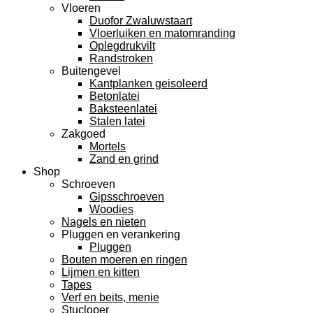
Vloeren
Duofor Zwaluwstaart
Vloerluiken en matomranding
Oplegdrukvilt
Randstroken
Buitengevel
Kantplanken geisoleerd
Betonlatei
Baksteenlatei
Stalen latei
Zakgoed
Mortels
Zand en grind
Shop
Schroeven
Gipsschroeven
Woodies
Nagels en nieten
Pluggen en verankering
Pluggen
Bouten moeren en ringen
Lijmen en kitten
Tapes
Verf en beits, menie
Stucloper