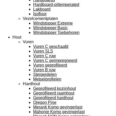
Hardboard-oiltemperated
Lakboard
Isofloor
Vezelcementplaten
Windstopper Extreme
Windstopper Basic
Windstopper Toebehoren
Hout
Vuren
Vuren C geschaafd
Vuren SLS
Vuren C ruw
Vuren C geimpregneerd
Vuren geprofileerd
Vuren B ruw
Steigerdelen
Metselprofielen
Hardhout
Geprofileerd kozijnhout
Geprofileerd raamhout
Geprofileerd hardhout
Oregon Pine
Meranti Komo gevingerlast
Mahonie Komo gevingerlast