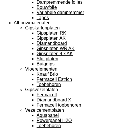
Dampremmende folies
Bouwfolie
Variabele dampremmer
Tapes
Afbouwmaterialen
Gipskartonplaten
Gipsplaten RK
Gipsplaten AK
Diamandboard
Gipsplaten WR AK
Gipsplaten 4 x AK
Stucplaten
Buiggips
Vloerelementen
Knauf Brio
Fermacell Estrich
Toebehoren
Gipsvezelplaten
Fermacell
Diamandboard X
Fermacell toebehoren
Vezelcementplaten
Aquapanel
Powerpanel H2O
Toebehoren