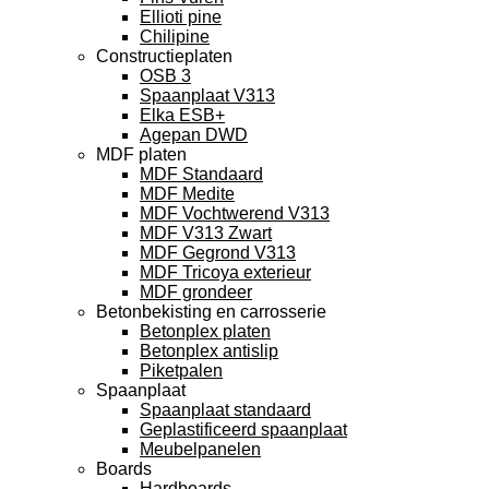
Ellioti pine
Chilipine
Constructieplaten
OSB 3
Spaanplaat V313
Elka ESB+
Agepan DWD
MDF platen
MDF Standaard
MDF Medite
MDF Vochtwerend V313
MDF V313 Zwart
MDF Gegrond V313
MDF Tricoya exterieur
MDF grondeer
Betonbekisting en carrosserie
Betonplex platen
Betonplex antislip
Piketpalen
Spaanplaat
Spaanplaat standaard
Geplastificeerd spaanplaat
Meubelpanelen
Boards
Hardboards