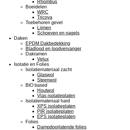
Rhombus
Boeidelen
WRC
Tricoya
Toebehoren gevel
Lijmen
Schoeven en nagels
Daken
EPDM Dakbedekking
Bladlood en loodvervanger
Dakramen
Velux
Isolatie en Folies
Isolatiemateriaal zacht
Glaswol
Steenwol
BIO based
Houtwol
Vlas isolatieplaten
Isolatiemateriaal hard
XPS isolatieplaten
PIR isolatieplaten
EPS isolatieplaten
Folies
Dampdoorlatende folies