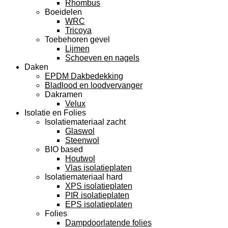
Rhombus
Boeidelen
WRC
Tricoya
Toebehoren gevel
Lijmen
Schoeven en nagels
Daken
EPDM Dakbedekking
Bladlood en loodvervanger
Dakramen
Velux
Isolatie en Folies
Isolatiemateriaal zacht
Glaswol
Steenwol
BIO based
Houtwol
Vlas isolatieplaten
Isolatiemateriaal hard
XPS isolatieplaten
PIR isolatieplaten
EPS isolatieplaten
Folies
Dampdoorlatende folies