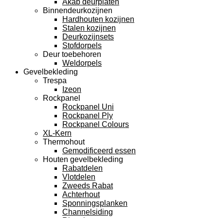
Akab deurplaten
Binnendeurkozijnen
Hardhouten kozijnen
Stalen kozijnen
Deurkozijnsets
Stofdorpels
Deur toebehoren
Weldorpels
Gevelbekleding
Trespa
Izeon
Rockpanel
Rockpanel Uni
Rockpanel Ply
Rockpanel Colours
XL-Kern
Thermohout
Gemodificeerd essen
Houten gevelbekleding
Rabatdelen
Vlotdelen
Zweeds Rabat
Achterhout
Sponningsplanken
Channelsiding