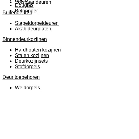
Volspaandeuren
Douglas
Betonpoer
Buitendeuren
Stapeldorpeldeuren
Akab deurplaten
Binnendeurkozijnen
Hardhouten kozijnen
Stalen kozijnen
Deurkozijnsets
Stofdorpels
Deur toebehoren
Weldorpels