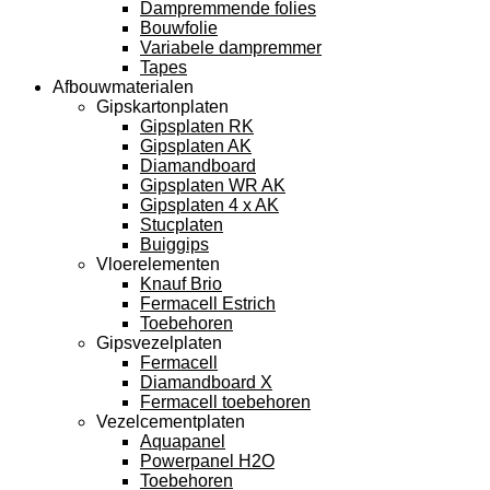
Dampremmende folies
Bouwfolie
Variabele dampremmer
Tapes
Afbouwmaterialen
Gipskartonplaten
Gipsplaten RK
Gipsplaten AK
Diamandboard
Gipsplaten WR AK
Gipsplaten 4 x AK
Stucplaten
Buiggips
Vloerelementen
Knauf Brio
Fermacell Estrich
Toebehoren
Gipsvezelplaten
Fermacell
Diamandboard X
Fermacell toebehoren
Vezelcementplaten
Aquapanel
Powerpanel H2O
Toebehoren