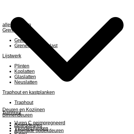
alle anzeigen
Grenen
Grenen B ruw
Grenen gevingerlast
Lijstwerk
Plinten
Koplatten
Glaslatten
Neuslatten
Traphout en kastplanken
Traphout
Deuren en Kozijnen
Tuinhout
Binnendeuren
Vuren C geimpregneerd
Boarddeuren
Vlonderplanken
Afgelakte opdekdeuren
Palen