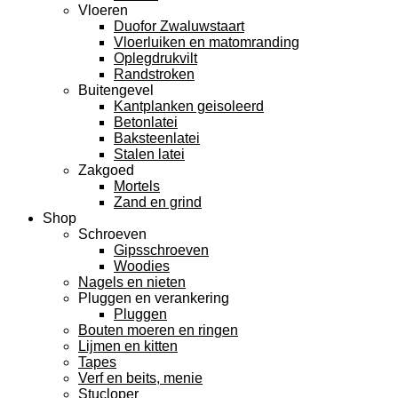
Vloeren
Duofor Zwaluwstaart
Vloerluiken en matomranding
Oplegdrukvilt
Randstroken
Buitengevel
Kantplanken geisoleerd
Betonlatei
Baksteenlatei
Stalen latei
Zakgoed
Mortels
Zand en grind
Shop
Schroeven
Gipsschroeven
Woodies
Nagels en nieten
Pluggen en verankering
Pluggen
Bouten moeren en ringen
Lijmen en kitten
Tapes
Verf en beits, menie
Stucloper