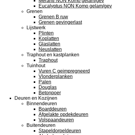
Meranti NON Komo gelam/gev
Eucalyptus NON Komo gelam/gev
Grenen
Grenen B ruw
Grenen gevingerlast
Lijstwerk
Plinten
Koplatten
Glaslatten
Neuslatten
Traphout en kastplanken
Traphout
Tuinhout
Vuren C geimpregneerd
Vlonderplanken
Palen
Douglas
Betonpoer
Deuren en Kozijnen
Binnendeuren
Boarddeuren
Afgelakte opdekdeuren
Volspaandeuren
Buitendeuren
Stapeldorpeldeuren