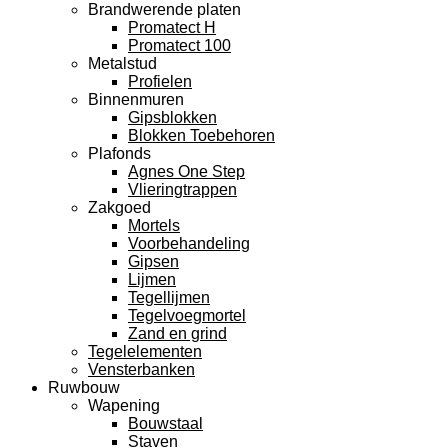
Brandwerende platen
Promatect H
Promatect 100
Metalstud
Profielen
Binnenmuren
Gipsblokken
Blokken Toebehoren
Plafonds
Agnes One Step
Vlieringtrappen
Zakgoed
Mortels
Voorbehandeling
Gipsen
Lijmen
Tegellijmen
Tegelvoegmortel
Zand en grind
Tegelelementen
Vensterbanken
Ruwbouw
Wapening
Bouwstaal
Staven