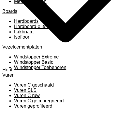
Meubelpanelen
Boards
Hardboards
Hardboard-oiltemperated
Lakboard
Isofloor
Vezelcementplaten
Windstopper Extreme
Windstopper Basic
Windstopper Toebehoren
Hout
Vuren
Vuren C geschaafd
Vuren SLS
Vuren C ruw
Vuren C geimpregneerd
Vuren geprofileerd