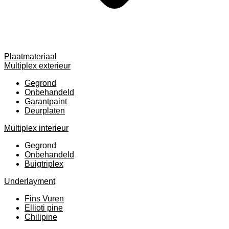
Plaatmateriaal
Multiplex exterieur
Gegrond
Onbehandeld
Garantpaint
Deurplaten
Multiplex interieur
Gegrond
Onbehandeld
Buigtriplex
Underlayment
Fins Vuren
Ellioti pine
Chilipine