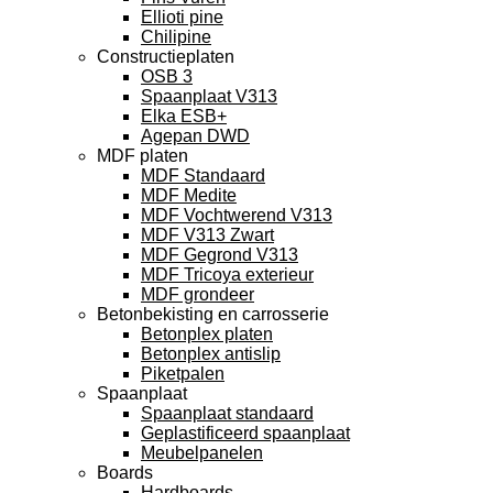
Ellioti pine
Chilipine
Constructieplaten
OSB 3
Spaanplaat V313
Elka ESB+
Agepan DWD
MDF platen
MDF Standaard
MDF Medite
MDF Vochtwerend V313
MDF V313 Zwart
MDF Gegrond V313
MDF Tricoya exterieur
MDF grondeer
Betonbekisting en carrosserie
Betonplex platen
Betonplex antislip
Piketpalen
Spaanplaat
Spaanplaat standaard
Geplastificeerd spaanplaat
Meubelpanelen
Boards
Hardboards