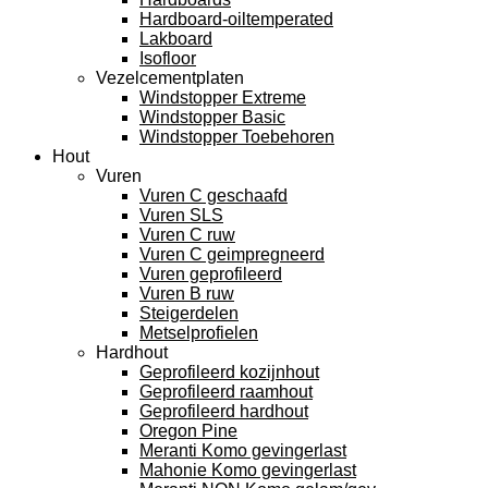
Hardboard-oiltemperated
Lakboard
Isofloor
Vezelcementplaten
Windstopper Extreme
Windstopper Basic
Windstopper Toebehoren
Hout
Vuren
Vuren C geschaafd
Vuren SLS
Vuren C ruw
Vuren C geimpregneerd
Vuren geprofileerd
Vuren B ruw
Steigerdelen
Metselprofielen
Hardhout
Geprofileerd kozijnhout
Geprofileerd raamhout
Geprofileerd hardhout
Oregon Pine
Meranti Komo gevingerlast
Mahonie Komo gevingerlast