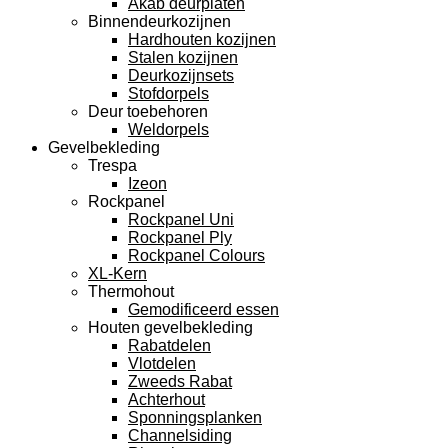
Akab deurplaten
Binnendeurkozijnen
Hardhouten kozijnen
Stalen kozijnen
Deurkozijnsets
Stofdorpels
Deur toebehoren
Weldorpels
Gevelbekleding
Trespa
Izeon
Rockpanel
Rockpanel Uni
Rockpanel Ply
Rockpanel Colours
XL-Kern
Thermohout
Gemodificeerd essen
Houten gevelbekleding
Rabatdelen
Vlotdelen
Zweeds Rabat
Achterhout
Sponningsplanken
Channelsiding