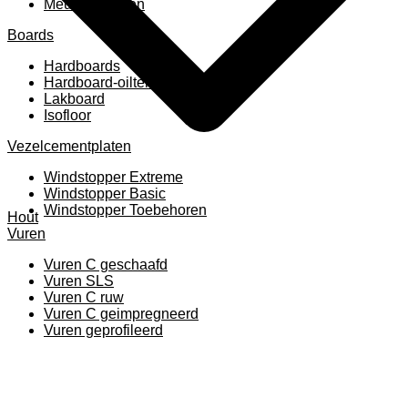
Meubelpanelen
Boards
Hardboards
Hardboard-oiltemperated
Lakboard
Isofloor
Vezelcementplaten
Windstopper Extreme
Windstopper Basic
Windstopper Toebehoren
Hout
Vuren
Vuren C geschaafd
Vuren SLS
Vuren C ruw
Vuren C geimpregneerd
Vuren geprofileerd