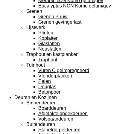
Meranti NON Komo gelam/gev
Eucalyptus NON Komo gelam/gev
Grenen
Grenen B ruw
Grenen gevingerlast
Lijstwerk
Plinten
Koplatten
Glaslatten
Neuslatten
Traphout en kastplanken
Traphout
Tuinhout
Vuren C geimpregneerd
Vlonderplanken
Palen
Douglas
Betonpoer
Deuren en Kozijnen
Binnendeuren
Boarddeuren
Afgelakte opdekdeuren
Volspaandeuren
Buitendeuren
Stapeldorpeldeuren