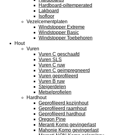
Hardboard-oiltemperated
Lakboard
Isofloor
Vezelcementplaten
Windstopper Extreme
Windstopper Basic
Windstopper Toebehoren
Hout
Vuren
Vuren C geschaafd
Vuren SLS
Vuren C ruw
Vuren C geimpregneerd
Vuren geprofileerd
Vuren B ruw
Steigerdelen
Metselprofielen
Hardhout
Geprofileerd kozijnhout
Geprofileerd raamhout
Geprofileerd hardhout
Oregon Pine
Meranti Komo gevingerlast
Mahonie Komo gevingerlast