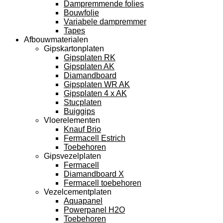
Dampremmende folies
Bouwfolie
Variabele dampremmer
Tapes
Afbouwmaterialen
Gipskartonplaten
Gipsplaten RK
Gipsplaten AK
Diamandboard
Gipsplaten WR AK
Gipsplaten 4 x AK
Stucplaten
Buiggips
Vloerelementen
Knauf Brio
Fermacell Estrich
Toebehoren
Gipsvezelplaten
Fermacell
Diamandboard X
Fermacell toebehoren
Vezelcementplaten
Aquapanel
Powerpanel H2O
Toebehoren