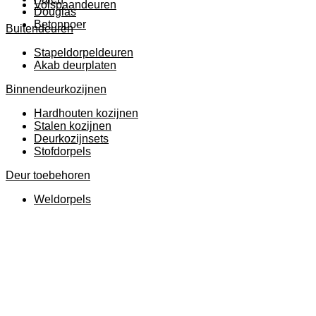
Volspaandeuren
Douglas
Betonpoer
Buitendeuren
Stapeldorpeldeuren
Akab deurplaten
Binnendeurkozijnen
Hardhouten kozijnen
Stalen kozijnen
Deurkozijnsets
Stofdorpels
Deur toebehoren
Weldorpels