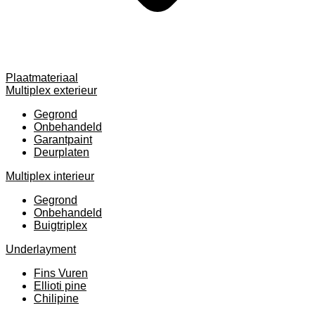
Plaatmateriaal
Multiplex exterieur
Gegrond
Onbehandeld
Garantpaint
Deurplaten
Multiplex interieur
Gegrond
Onbehandeld
Buigtriplex
Underlayment
Fins Vuren
Ellioti pine
Chilipine