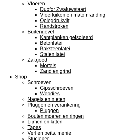
Vloeren
Duofor Zwaluwstaart
Vloerluiken en matomranding
Oplegdrukvilt
Randstroken
Buitengevel
Kantplanken geisoleerd
Betonlatei
Baksteenlatei
Stalen latei
Zakgoed
Mortels
Zand en grind
Shop
Schroeven
Gipsschroeven
Woodies
Nagels en nieten
Pluggen en verankering
Pluggen
Bouten moeren en ringen
Lijmen en kitten
Tapes
Verf en beits, menie
Stucloper