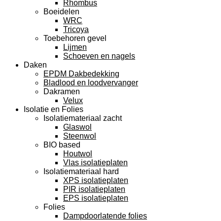
Rhombus
Boeidelen
WRC
Tricoya
Toebehoren gevel
Lijmen
Schoeven en nagels
Daken
EPDM Dakbedekking
Bladlood en loodvervanger
Dakramen
Velux
Isolatie en Folies
Isolatiemateriaal zacht
Glaswol
Steenwol
BIO based
Houtwol
Vlas isolatieplaten
Isolatiemateriaal hard
XPS isolatieplaten
PIR isolatieplaten
EPS isolatieplaten
Folies
Dampdoorlatende folies