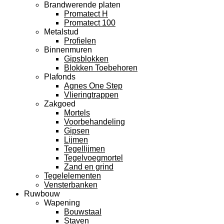
Brandwerende platen
Promatect H
Promatect 100
Metalstud
Profielen
Binnenmuren
Gipsblokken
Blokken Toebehoren
Plafonds
Agnes One Step
Vlieringtrappen
Zakgoed
Mortels
Voorbehandeling
Gipsen
Lijmen
Tegellijmen
Tegelvoegmortel
Zand en grind
Tegelelementen
Vensterbanken
Ruwbouw
Wapening
Bouwstaal
Staven