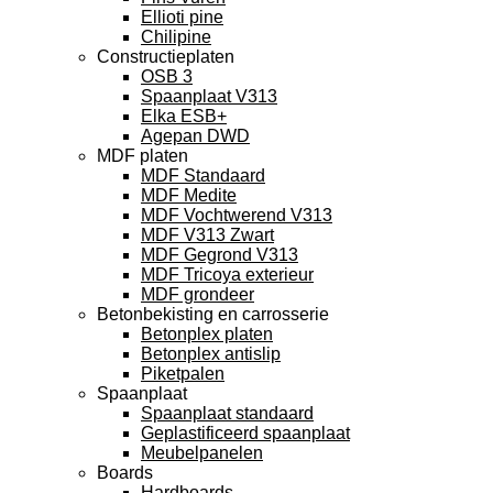
Ellioti pine
Chilipine
Constructieplaten
OSB 3
Spaanplaat V313
Elka ESB+
Agepan DWD
MDF platen
MDF Standaard
MDF Medite
MDF Vochtwerend V313
MDF V313 Zwart
MDF Gegrond V313
MDF Tricoya exterieur
MDF grondeer
Betonbekisting en carrosserie
Betonplex platen
Betonplex antislip
Piketpalen
Spaanplaat
Spaanplaat standaard
Geplastificeerd spaanplaat
Meubelpanelen
Boards
Hardboards