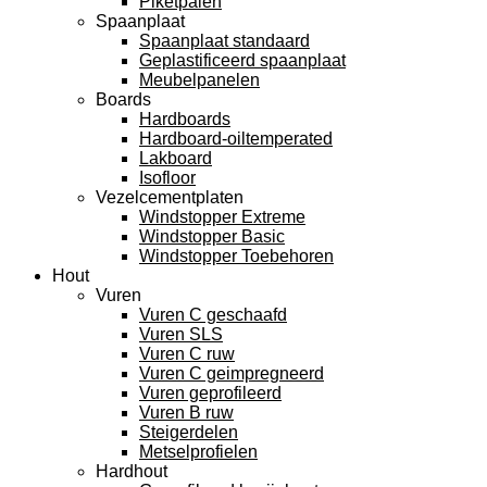
Piketpalen
Spaanplaat
Spaanplaat standaard
Geplastificeerd spaanplaat
Meubelpanelen
Boards
Hardboards
Hardboard-oiltemperated
Lakboard
Isofloor
Vezelcementplaten
Windstopper Extreme
Windstopper Basic
Windstopper Toebehoren
Hout
Vuren
Vuren C geschaafd
Vuren SLS
Vuren C ruw
Vuren C geimpregneerd
Vuren geprofileerd
Vuren B ruw
Steigerdelen
Metselprofielen
Hardhout