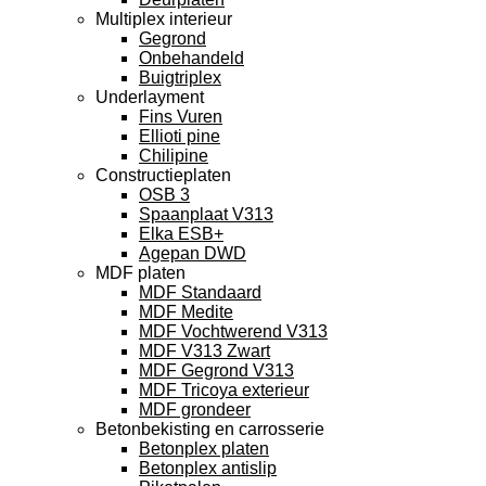
Multiplex interieur
Gegrond
Onbehandeld
Buigtriplex
Underlayment
Fins Vuren
Ellioti pine
Chilipine
Constructieplaten
OSB 3
Spaanplaat V313
Elka ESB+
Agepan DWD
MDF platen
MDF Standaard
MDF Medite
MDF Vochtwerend V313
MDF V313 Zwart
MDF Gegrond V313
MDF Tricoya exterieur
MDF grondeer
Betonbekisting en carrosserie
Betonplex platen
Betonplex antislip