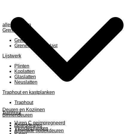
alle anzeigen
Grenen
Grenen B ruw
Grenen gevingerlast
Lijstwerk
Plinten
Koplatten
Glaslatten
Neuslatten
Traphout en kastplanken
Traphout
Deuren en Kozijnen
Tuinhout
Binnendeuren
Vuren C geimpregneerd
Boarddeuren
Vlonderplanken
Afgelakte opdekdeuren
Palen