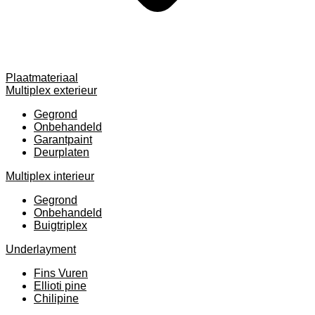
Plaatmateriaal
Multiplex exterieur
Gegrond
Onbehandeld
Garantpaint
Deurplaten
Multiplex interieur
Gegrond
Onbehandeld
Buigtriplex
Underlayment
Fins Vuren
Ellioti pine
Chilipine