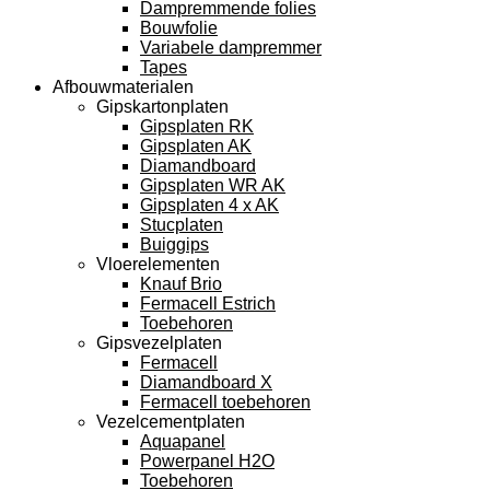
Dampremmende folies
Bouwfolie
Variabele dampremmer
Tapes
Afbouwmaterialen
Gipskartonplaten
Gipsplaten RK
Gipsplaten AK
Diamandboard
Gipsplaten WR AK
Gipsplaten 4 x AK
Stucplaten
Buiggips
Vloerelementen
Knauf Brio
Fermacell Estrich
Toebehoren
Gipsvezelplaten
Fermacell
Diamandboard X
Fermacell toebehoren
Vezelcementplaten
Aquapanel
Powerpanel H2O
Toebehoren