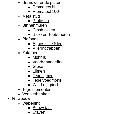
Brandwerende platen
Promatect H
Promatect 100
Metalstud
Profielen
Binnenmuren
Gipsblokken
Blokken Toebehoren
Plafonds
Agnes One Step
Vlieringtrappen
Zakgoed
Mortels
Voorbehandeling
Gipsen
Lijmen
Tegellijmen
Tegelvoegmortel
Zand en grind
Tegelelementen
Vensterbanken
Ruwbouw
Wapening
Bouwstaal
Staven