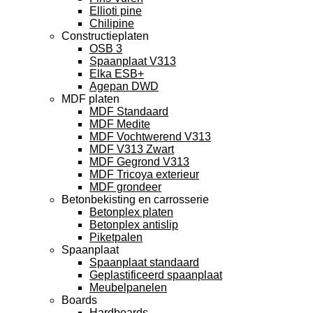
Ellioti pine
Chilipine
Constructieplaten
OSB 3
Spaanplaat V313
Elka ESB+
Agepan DWD
MDF platen
MDF Standaard
MDF Medite
MDF Vochtwerend V313
MDF V313 Zwart
MDF Gegrond V313
MDF Tricoya exterieur
MDF grondeer
Betonbekisting en carrosserie
Betonplex platen
Betonplex antislip
Piketpalen
Spaanplaat
Spaanplaat standaard
Geplastificeerd spaanplaat
Meubelpanelen
Boards
Hardboards