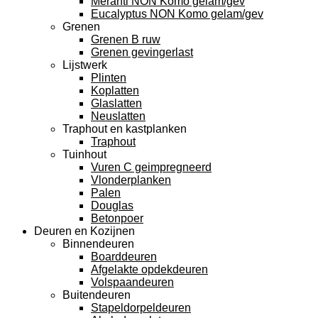
Meranti NON Komo gelam/gev
Eucalyptus NON Komo gelam/gev
Grenen
Grenen B ruw
Grenen gevingerlast
Lijstwerk
Plinten
Koplatten
Glaslatten
Neuslatten
Traphout en kastplanken
Traphout
Tuinhout
Vuren C geimpregneerd
Vlonderplanken
Palen
Douglas
Betonpoer
Deuren en Kozijnen
Binnendeuren
Boarddeuren
Afgelakte opdekdeuren
Volspaandeuren
Buitendeuren
Stapeldorpeldeuren