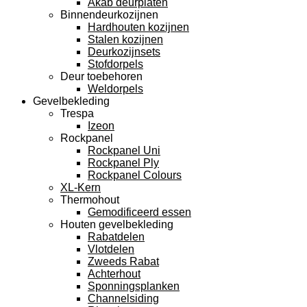
Akab deurplaten
Binnendeurkozijnen
Hardhouten kozijnen
Stalen kozijnen
Deurkozijnsets
Stofdorpels
Deur toebehoren
Weldorpels
Gevelbekleding
Trespa
Izeon
Rockpanel
Rockpanel Uni
Rockpanel Ply
Rockpanel Colours
XL-Kern
Thermohout
Gemodificeerd essen
Houten gevelbekleding
Rabatdelen
Vlotdelen
Zweeds Rabat
Achterhout
Sponningsplanken
Channelsiding