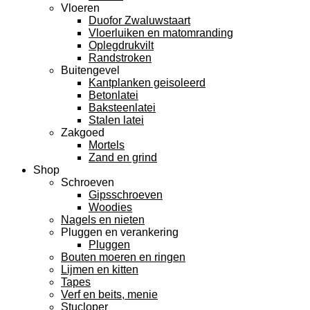
Vloeren
Duofor Zwaluwstaart
Vloerluiken en matomranding
Oplegdrukvilt
Randstroken
Buitengevel
Kantplanken geisoleerd
Betonlatei
Baksteenlatei
Stalen latei
Zakgoed
Mortels
Zand en grind
Shop
Schroeven
Gipsschroeven
Woodies
Nagels en nieten
Pluggen en verankering
Pluggen
Bouten moeren en ringen
Lijmen en kitten
Tapes
Verf en beits, menie
Stucloper