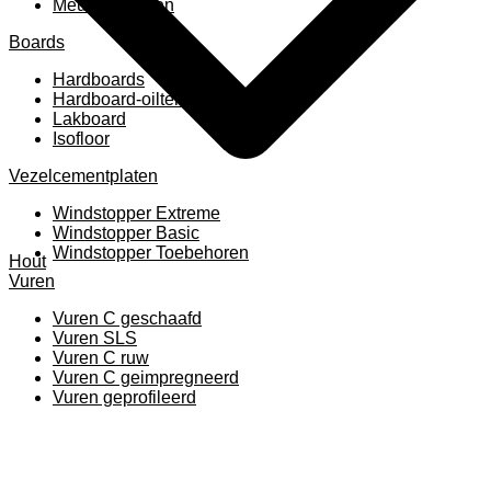
Meubelpanelen
Boards
Hardboards
Hardboard-oiltemperated
Lakboard
Isofloor
Vezelcementplaten
Windstopper Extreme
Windstopper Basic
Windstopper Toebehoren
Hout
Vuren
Vuren C geschaafd
Vuren SLS
Vuren C ruw
Vuren C geimpregneerd
Vuren geprofileerd