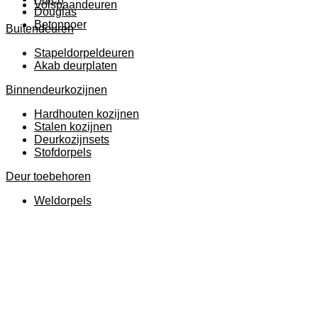
Volspaandeuren
Douglas
Betonpoer
Buitendeuren
Stapeldorpeldeuren
Akab deurplaten
Binnendeurkozijnen
Hardhouten kozijnen
Stalen kozijnen
Deurkozijnsets
Stofdorpels
Deur toebehoren
Weldorpels