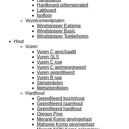
Hardboard-oiltemperated
Lakboard
Isofloor
Vezelcementplaten
Windstopper Extreme
Windstopper Basic
Windstopper Toebehoren
Hout
Vuren
Vuren C geschaafd
Vuren SLS
Vuren C ruw
Vuren C geimpregneerd
Vuren geprofileerd
Vuren B ruw
Steigerdelen
Metselprofielen
Hardhout
Geprofileerd kozijnhout
Geprofileerd raamhout
Geprofileerd hardhout
Oregon Pine
Meranti Komo gevingerlast
Mahonie Komo gevingerlast