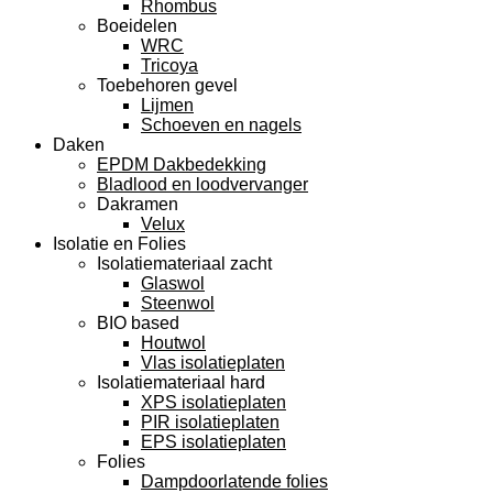
Rhombus
Boeidelen
WRC
Tricoya
Toebehoren gevel
Lijmen
Schoeven en nagels
Daken
EPDM Dakbedekking
Bladlood en loodvervanger
Dakramen
Velux
Isolatie en Folies
Isolatiemateriaal zacht
Glaswol
Steenwol
BIO based
Houtwol
Vlas isolatieplaten
Isolatiemateriaal hard
XPS isolatieplaten
PIR isolatieplaten
EPS isolatieplaten
Folies
Dampdoorlatende folies