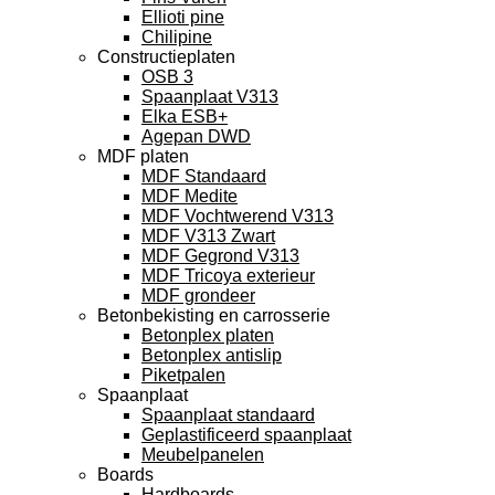
Ellioti pine
Chilipine
Constructieplaten
OSB 3
Spaanplaat V313
Elka ESB+
Agepan DWD
MDF platen
MDF Standaard
MDF Medite
MDF Vochtwerend V313
MDF V313 Zwart
MDF Gegrond V313
MDF Tricoya exterieur
MDF grondeer
Betonbekisting en carrosserie
Betonplex platen
Betonplex antislip
Piketpalen
Spaanplaat
Spaanplaat standaard
Geplastificeerd spaanplaat
Meubelpanelen
Boards
Hardboards