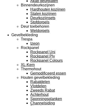
Akab deurplaten
Binnendeurkozijnen
Hardhouten kozijnen
Stalen kozijnen
Deurkozijnsets
Stofdorpels
Deur toebehoren
Weldorpels
Gevelbekleding
Trespa
Izeon
Rockpanel
Rockpanel Uni
Rockpanel Ply
Rockpanel Colours
XL-Kern
Thermohout
Gemodificeerd essen
Houten gevelbekleding
Rabatdelen
Vlotdelen
Zweeds Rabat
Achterhout
Sponningsplanken
Channelsiding