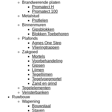
Brandwerende platen
Promatect H
Promatect 100
Metalstud
Profielen
Binnenmuren
Gipsblokken
Blokken Toebehoren
Plafonds
Agnes One Step
Vlieringtrappen
Zakgoed
Mortels
Voorbehandeling
Gipsen
Lijmen
Tegellijmen
Tegelvoegmortel
Zand en grind
Tegelelementen
Vensterbanken
Ruwbouw
Wapening
Bouwstaal
Staven