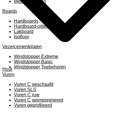
Meubelpanelen
Boards
Hardboards
Hardboard-oiltemperated
Lakboard
Isofloor
Vezelcementplaten
Windstopper Extreme
Windstopper Basic
Windstopper Toebehoren
Hout
Vuren
Vuren C geschaafd
Vuren SLS
Vuren C ruw
Vuren C geimpregneerd
Vuren geprofileerd