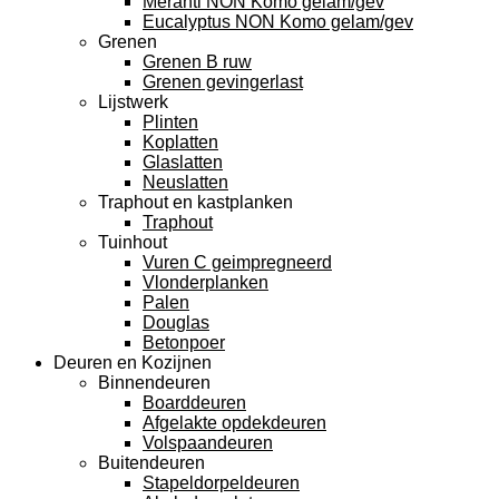
Meranti NON Komo gelam/gev
Eucalyptus NON Komo gelam/gev
Grenen
Grenen B ruw
Grenen gevingerlast
Lijstwerk
Plinten
Koplatten
Glaslatten
Neuslatten
Traphout en kastplanken
Traphout
Tuinhout
Vuren C geimpregneerd
Vlonderplanken
Palen
Douglas
Betonpoer
Deuren en Kozijnen
Binnendeuren
Boarddeuren
Afgelakte opdekdeuren
Volspaandeuren
Buitendeuren
Stapeldorpeldeuren