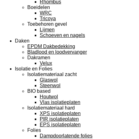
Rhombus
Boeidelen
WRC
Tricoya
Toebehoren gevel
Lijmen
Schoeven en nagels
Daken
EPDM Dakbedekking
Bladlood en loodvervanger
Dakramen
Velux
Isolatie en Folies
Isolatiemateriaal zacht
Glaswol
Steenwol
BIO based
Houtwol
Vlas isolatieplaten
Isolatiemateriaal hard
XPS isolatieplaten
PIR isolatieplaten
EPS isolatieplaten
Folies
Dampdoorlatende folies