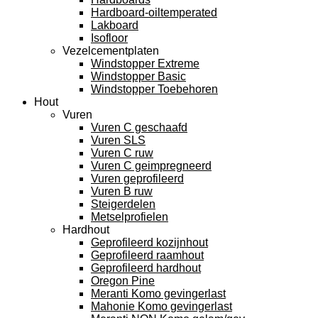
Hardboard-oiltemperated
Lakboard
Isofloor
Vezelcementplaten
Windstopper Extreme
Windstopper Basic
Windstopper Toebehoren
Hout
Vuren
Vuren C geschaafd
Vuren SLS
Vuren C ruw
Vuren C geimpregneerd
Vuren geprofileerd
Vuren B ruw
Steigerdelen
Metselprofielen
Hardhout
Geprofileerd kozijnhout
Geprofileerd raamhout
Geprofileerd hardhout
Oregon Pine
Meranti Komo gevingerlast
Mahonie Komo gevingerlast