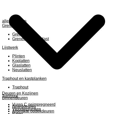
alle anzeigen
Grenen
Grenen B ruw
Grenen gevingerlast
Lijstwerk
Plinten
Koplatten
Glaslatten
Neuslatten
Traphout en kastplanken
Traphout
Deuren en Kozijnen
Tuinhout
Binnendeuren
Vuren C geimpregneerd
Boarddeuren
Vlonderplanken
Afgelakte opdekdeuren
Palen