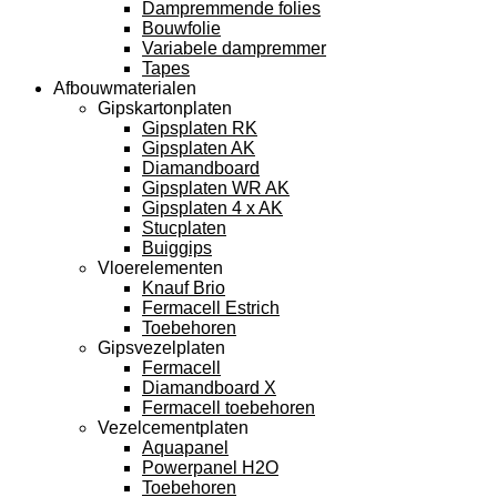
Dampremmende folies
Bouwfolie
Variabele dampremmer
Tapes
Afbouwmaterialen
Gipskartonplaten
Gipsplaten RK
Gipsplaten AK
Diamandboard
Gipsplaten WR AK
Gipsplaten 4 x AK
Stucplaten
Buiggips
Vloerelementen
Knauf Brio
Fermacell Estrich
Toebehoren
Gipsvezelplaten
Fermacell
Diamandboard X
Fermacell toebehoren
Vezelcementplaten
Aquapanel
Powerpanel H2O
Toebehoren