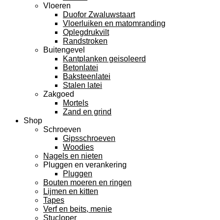
Vloeren
Duofor Zwaluwstaart
Vloerluiken en matomranding
Oplegdrukvilt
Randstroken
Buitengevel
Kantplanken geisoleerd
Betonlatei
Baksteenlatei
Stalen latei
Zakgoed
Mortels
Zand en grind
Shop
Schroeven
Gipsschroeven
Woodies
Nagels en nieten
Pluggen en verankering
Pluggen
Bouten moeren en ringen
Lijmen en kitten
Tapes
Verf en beits, menie
Stucloper