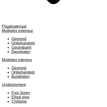
Plaatmateriaal
Multiplex exterieur
Gegrond
Onbehandeld
Garantpaint
Deurplaten
Multiplex interieur
Gegrond
Onbehandeld
Buigtriplex
Underlayment
Fins Vuren
Ellioti pine
Chilipine