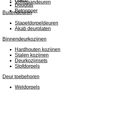
Volspaandeuren
Douglas
Betonpoer
Buitendeuren
Stapeldorpeldeuren
Akab deurplaten
Binnendeurkozijnen
Hardhouten kozijnen
Stalen kozijnen
Deurkozijnsets
Stofdorpels
Deur toebehoren
Weldorpels