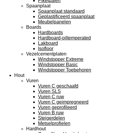
Piketpalen
Spaanplaat
Spaanplaat standaard
Geplastificeerd spaanplaat
Meubelpanelen
Boards
Hardboards
Hardboard-oiltemperated
Lakboard
Isofloor
Vezelcementplaten
Windstopper Extreme
Windstopper Basic
Windstopper Toebehoren
Hout
Vuren
Vuren C geschaafd
Vuren SLS
Vuren C ruw
Vuren C geimpregneerd
Vuren geprofileerd
Vuren B ruw
Steigerdelen
Metselprofielen
Hardhout