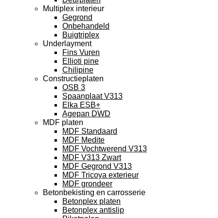
Multiplex interieur
Gegrond
Onbehandeld
Buigtriplex
Underlayment
Fins Vuren
Ellioti pine
Chilipine
Constructieplaten
OSB 3
Spaanplaat V313
Elka ESB+
Agepan DWD
MDF platen
MDF Standaard
MDF Medite
MDF Vochtwerend V313
MDF V313 Zwart
MDF Gegrond V313
MDF Tricoya exterieur
MDF grondeer
Betonbekisting en carrosserie
Betonplex platen
Betonplex antislip