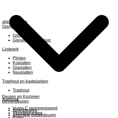
alle anzeigen
Grenen
Grenen B ruw
Grenen gevingerlast
Lijstwerk
Plinten
Koplatten
Glaslatten
Neuslatten
Traphout en kastplanken
Traphout
Deuren en Kozijnen
Tuinhout
Binnendeuren
Vuren C geimpregneerd
Boarddeuren
Vlonderplanken
Afgelakte opdekdeuren
Palen