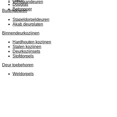
Volspaandeuren
Douglas
Betonpoer
Buitendeuren
Stapeldorpeldeuren
Akab deurplaten
Binnendeurkozijnen
Hardhouten kozijnen
Stalen kozijnen
Deurkozijnsets
Stofdorpels
Deur toebehoren
Weldorpels