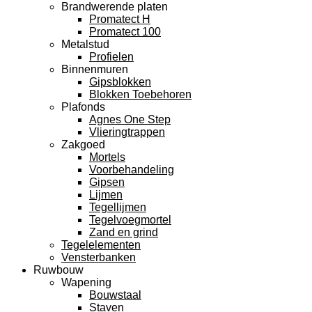
Brandwerende platen
Promatect H
Promatect 100
Metalstud
Profielen
Binnenmuren
Gipsblokken
Blokken Toebehoren
Plafonds
Agnes One Step
Vlieringtrappen
Zakgoed
Mortels
Voorbehandeling
Gipsen
Lijmen
Tegellijmen
Tegelvoegmortel
Zand en grind
Tegelelementen
Vensterbanken
Ruwbouw
Wapening
Bouwstaal
Staven