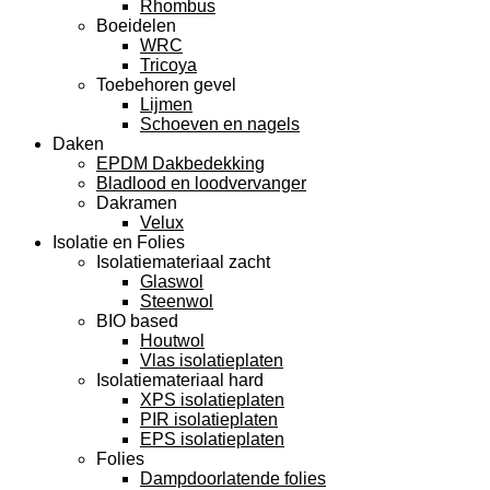
Rhombus
Boeidelen
WRC
Tricoya
Toebehoren gevel
Lijmen
Schoeven en nagels
Daken
EPDM Dakbedekking
Bladlood en loodvervanger
Dakramen
Velux
Isolatie en Folies
Isolatiemateriaal zacht
Glaswol
Steenwol
BIO based
Houtwol
Vlas isolatieplaten
Isolatiemateriaal hard
XPS isolatieplaten
PIR isolatieplaten
EPS isolatieplaten
Folies
Dampdoorlatende folies