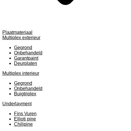
Plaatmateriaal
Multiplex exterieur
Gegrond
Onbehandeld
Garantpaint
Deurplaten
Multiplex interieur
Gegrond
Onbehandeld
Buigtriplex
Underlayment
Fins Vuren
Ellioti pine
Chilipine