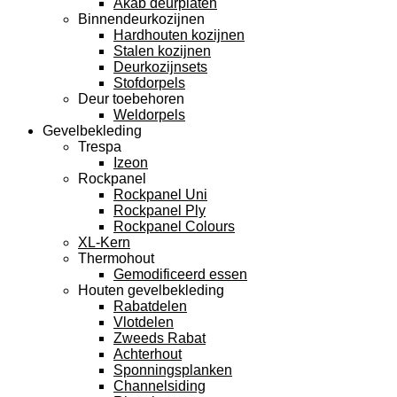
Akab deurplaten
Binnendeurkozijnen
Hardhouten kozijnen
Stalen kozijnen
Deurkozijnsets
Stofdorpels
Deur toebehoren
Weldorpels
Gevelbekleding
Trespa
Izeon
Rockpanel
Rockpanel Uni
Rockpanel Ply
Rockpanel Colours
XL-Kern
Thermohout
Gemodificeerd essen
Houten gevelbekleding
Rabatdelen
Vlotdelen
Zweeds Rabat
Achterhout
Sponningsplanken
Channelsiding