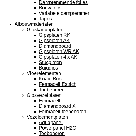
Dampremmende folies
Bouwfolie
Variabele dampremmer
Tapes
Afbouwmaterialen
Gipskartonplaten
Gipsplaten RK
Gipsplaten AK
Diamandboard
Gipsplaten WR AK
Gipsplaten 4 x AK
Stucplaten
Buiggips
Vloerelementen
Knauf Brio
Fermacell Estrich
Toebehoren
Gipsvezelplaten
Fermacell
Diamandboard X
Fermacell toebehoren
Vezelcementplaten
Aquapanel
Powerpanel H2O
Toebehoren