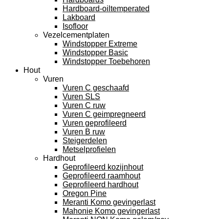
Hardboard-oiltemperated
Lakboard
Isofloor
Vezelcementplaten
Windstopper Extreme
Windstopper Basic
Windstopper Toebehoren
Hout
Vuren
Vuren C geschaafd
Vuren SLS
Vuren C ruw
Vuren C geimpregneerd
Vuren geprofileerd
Vuren B ruw
Steigerdelen
Metselprofielen
Hardhout
Geprofileerd kozijnhout
Geprofileerd raamhout
Geprofileerd hardhout
Oregon Pine
Meranti Komo gevingerlast
Mahonie Komo gevingerlast