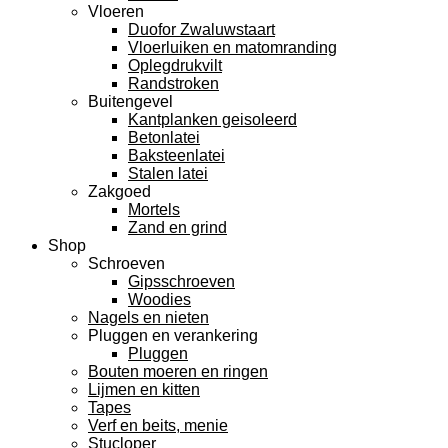
Vloeren
Duofor Zwaluwstaart
Vloerluiken en matomranding
Oplegdrukvilt
Randstroken
Buitengevel
Kantplanken geisoleerd
Betonlatei
Baksteenlatei
Stalen latei
Zakgoed
Mortels
Zand en grind
Shop
Schroeven
Gipsschroeven
Woodies
Nagels en nieten
Pluggen en verankering
Pluggen
Bouten moeren en ringen
Lijmen en kitten
Tapes
Verf en beits, menie
Stucloper