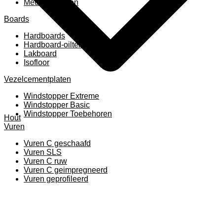
Meubelpanelen
Boards
Hardboards
Hardboard-oiltemperated
Lakboard
Isofloor
Vezelcementplaten
Windstopper Extreme
Windstopper Basic
Windstopper Toebehoren
Hout
Vuren
Vuren C geschaafd
Vuren SLS
Vuren C ruw
Vuren C geimpregneerd
Vuren geprofileerd