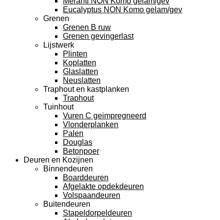
Meranti NON Komo gelam/gev
Eucalyptus NON Komo gelam/gev
Grenen
Grenen B ruw
Grenen gevingerlast
Lijstwerk
Plinten
Koplatten
Glaslatten
Neuslatten
Traphout en kastplanken
Traphout
Tuinhout
Vuren C geimpregneerd
Vlonderplanken
Palen
Douglas
Betonpoer
Deuren en Kozijnen
Binnendeuren
Boarddeuren
Afgelakte opdekdeuren
Volspaandeuren
Buitendeuren
Stapeldorpeldeuren