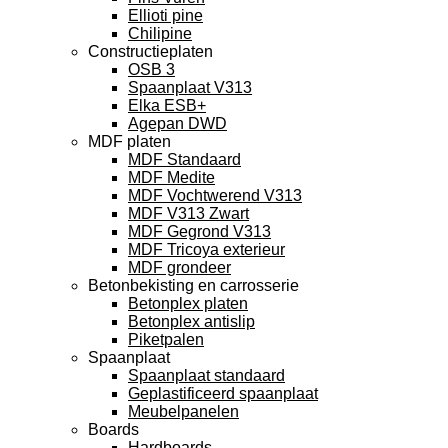
Ellioti pine
Chilipine
Constructieplaten
OSB 3
Spaanplaat V313
Elka ESB+
Agepan DWD
MDF platen
MDF Standaard
MDF Medite
MDF Vochtwerend V313
MDF V313 Zwart
MDF Gegrond V313
MDF Tricoya exterieur
MDF grondeer
Betonbekisting en carrosserie
Betonplex platen
Betonplex antislip
Piketpalen
Spaanplaat
Spaanplaat standaard
Geplastificeerd spaanplaat
Meubelpanelen
Boards
Hardboards