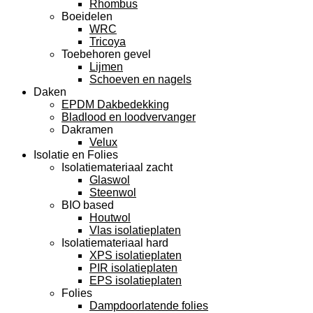
Rhombus
Boeidelen
WRC
Tricoya
Toebehoren gevel
Lijmen
Schoeven en nagels
Daken
EPDM Dakbedekking
Bladlood en loodvervanger
Dakramen
Velux
Isolatie en Folies
Isolatiemateriaal zacht
Glaswol
Steenwol
BIO based
Houtwol
Vlas isolatieplaten
Isolatiemateriaal hard
XPS isolatieplaten
PIR isolatieplaten
EPS isolatieplaten
Folies
Dampdoorlatende folies