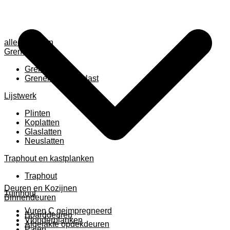
alle anzeigen
Grenen
Grenen B ruw
Grenen gevingerlast
Lijstwerk
Plinten
Koplatten
Glaslatten
Neuslatten
Traphout en kastplanken
Traphout
Deuren en Kozijnen
Tuinhout
Binnendeuren
Vuren C geimpregneerd
Boarddeuren
Vlonderplanken
Afgelakte opdekdeuren
Palen