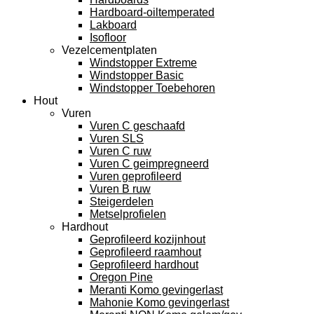
Hardboard-oiltemperated
Lakboard
Isofloor
Vezelcementplaten
Windstopper Extreme
Windstopper Basic
Windstopper Toebehoren
Hout
Vuren
Vuren C geschaafd
Vuren SLS
Vuren C ruw
Vuren C geimpregneerd
Vuren geprofileerd
Vuren B ruw
Steigerdelen
Metselprofielen
Hardhout
Geprofileerd kozijnhout
Geprofileerd raamhout
Geprofileerd hardhout
Oregon Pine
Meranti Komo gevingerlast
Mahonie Komo gevingerlast