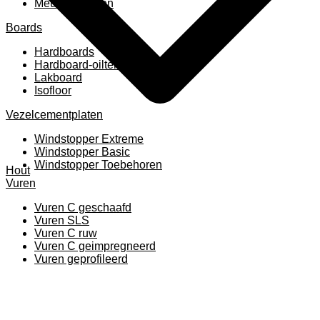
Meubelpanelen
Boards
Hardboards
Hardboard-oiltemperated
Lakboard
Isofloor
Vezelcementplaten
Windstopper Extreme
Windstopper Basic
Windstopper Toebehoren
Hout
Vuren
Vuren C geschaafd
Vuren SLS
Vuren C ruw
Vuren C geimpregneerd
Vuren geprofileerd