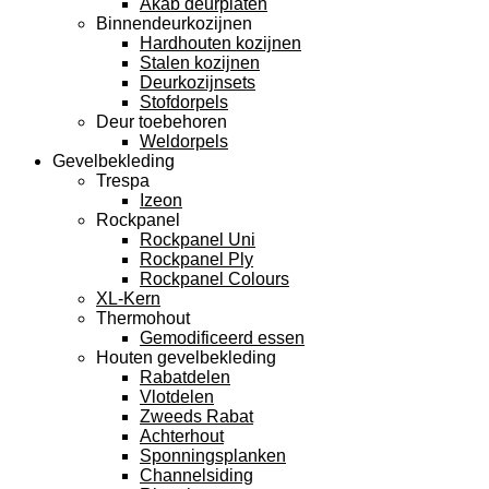
Akab deurplaten
Binnendeurkozijnen
Hardhouten kozijnen
Stalen kozijnen
Deurkozijnsets
Stofdorpels
Deur toebehoren
Weldorpels
Gevelbekleding
Trespa
Izeon
Rockpanel
Rockpanel Uni
Rockpanel Ply
Rockpanel Colours
XL-Kern
Thermohout
Gemodificeerd essen
Houten gevelbekleding
Rabatdelen
Vlotdelen
Zweeds Rabat
Achterhout
Sponningsplanken
Channelsiding