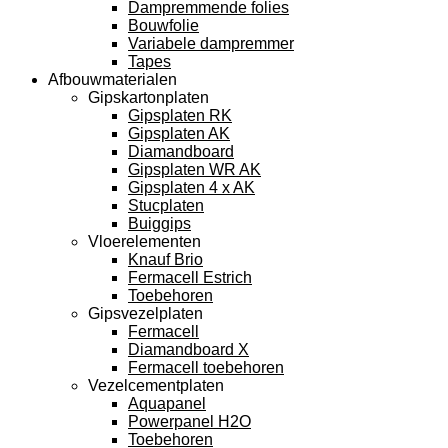
Dampremmende folies
Bouwfolie
Variabele dampremmer
Tapes
Afbouwmaterialen
Gipskartonplaten
Gipsplaten RK
Gipsplaten AK
Diamandboard
Gipsplaten WR AK
Gipsplaten 4 x AK
Stucplaten
Buiggips
Vloerelementen
Knauf Brio
Fermacell Estrich
Toebehoren
Gipsvezelplaten
Fermacell
Diamandboard X
Fermacell toebehoren
Vezelcementplaten
Aquapanel
Powerpanel H2O
Toebehoren