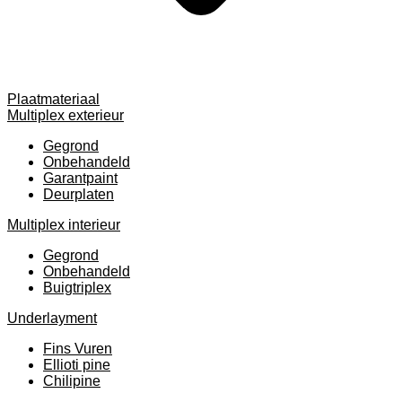
Plaatmateriaal
Multiplex exterieur
Gegrond
Onbehandeld
Garantpaint
Deurplaten
Multiplex interieur
Gegrond
Onbehandeld
Buigtriplex
Underlayment
Fins Vuren
Ellioti pine
Chilipine