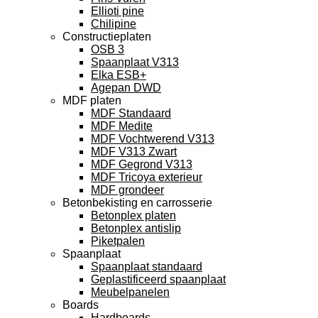
Ellioti pine
Chilipine
Constructieplaten
OSB 3
Spaanplaat V313
Elka ESB+
Agepan DWD
MDF platen
MDF Standaard
MDF Medite
MDF Vochtwerend V313
MDF V313 Zwart
MDF Gegrond V313
MDF Tricoya exterieur
MDF grondeer
Betonbekisting en carrosserie
Betonplex platen
Betonplex antislip
Piketpalen
Spaanplaat
Spaanplaat standaard
Geplastificeerd spaanplaat
Meubelpanelen
Boards
Hardboards