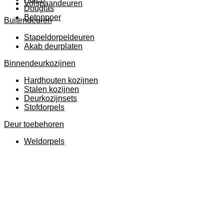
Volspaandeuren
Douglas
Betonpoer
Buitendeuren
Stapeldorpeldeuren
Akab deurplaten
Binnendeurkozijnen
Hardhouten kozijnen
Stalen kozijnen
Deurkozijnsets
Stofdorpels
Deur toebehoren
Weldorpels