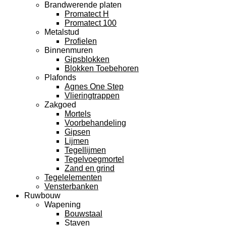
Brandwerende platen
Promatect H
Promatect 100
Metalstud
Profielen
Binnenmuren
Gipsblokken
Blokken Toebehoren
Plafonds
Agnes One Step
Vlieringtrappen
Zakgoed
Mortels
Voorbehandeling
Gipsen
Lijmen
Tegellijmen
Tegelvoegmortel
Zand en grind
Tegelelementen
Vensterbanken
Ruwbouw
Wapening
Bouwstaal
Staven