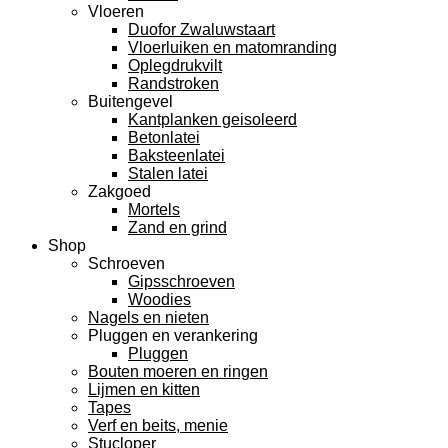
Vloeren
Duofor Zwaluwstaart
Vloerluiken en matomranding
Oplegdrukvilt
Randstroken
Buitengevel
Kantplanken geisoleerd
Betonlatei
Baksteenlatei
Stalen latei
Zakgoed
Mortels
Zand en grind
Shop
Schroeven
Gipsschroeven
Woodies
Nagels en nieten
Pluggen en verankering
Pluggen
Bouten moeren en ringen
Lijmen en kitten
Tapes
Verf en beits, menie
Stucloper