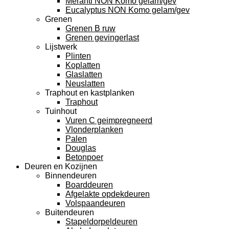
Meranti NON Komo gelam/gev
Eucalyptus NON Komo gelam/gev
Grenen
Grenen B ruw
Grenen gevingerlast
Lijstwerk
Plinten
Koplatten
Glaslatten
Neuslatten
Traphout en kastplanken
Traphout
Tuinhout
Vuren C geimpregneerd
Vlonderplanken
Palen
Douglas
Betonpoer
Deuren en Kozijnen
Binnendeuren
Boarddeuren
Afgelakte opdekdeuren
Volspaandeuren
Buitendeuren
Stapeldorpeldeuren