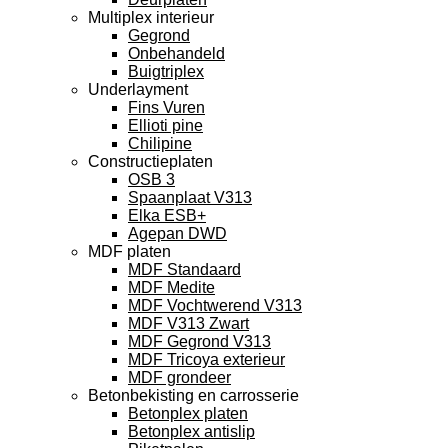
Multiplex interieur
Gegrond
Onbehandeld
Buigtriplex
Underlayment
Fins Vuren
Ellioti pine
Chilipine
Constructieplaten
OSB 3
Spaanplaat V313
Elka ESB+
Agepan DWD
MDF platen
MDF Standaard
MDF Medite
MDF Vochtwerend V313
MDF V313 Zwart
MDF Gegrond V313
MDF Tricoya exterieur
MDF grondeer
Betonbekisting en carrosserie
Betonplex platen
Betonplex antislip