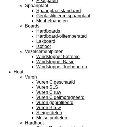
Piketpalen
Spaanplaat
Spaanplaat standaard
Geplastificeerd spaanplaat
Meubelpanelen
Boards
Hardboards
Hardboard-oiltemperated
Lakboard
Isofloor
Vezelcementplaten
Windstopper Extreme
Windstopper Basic
Windstopper Toebehoren
Hout
Vuren
Vuren C geschaafd
Vuren SLS
Vuren C ruw
Vuren C geimpregneerd
Vuren geprofileerd
Vuren B ruw
Steigerdelen
Metselprofielen
Hardhout