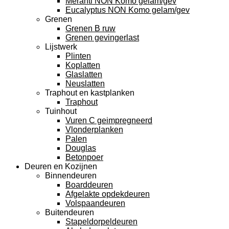
Meranti NON Komo gelam/gev
Eucalyptus NON Komo gelam/gev
Grenen
Grenen B ruw
Grenen gevingerlast
Lijstwerk
Plinten
Koplatten
Glaslatten
Neuslatten
Traphout en kastplanken
Traphout
Tuinhout
Vuren C geimpregneerd
Vlonderplanken
Palen
Douglas
Betonpoer
Deuren en Kozijnen
Binnendeuren
Boarddeuren
Afgelakte opdekdeuren
Volspaandeuren
Buitendeuren
Stapeldorpeldeuren