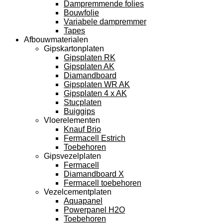
Dampremmende folies
Bouwfolie
Variabele dampremmer
Tapes
Afbouwmaterialen
Gipskartonplaten
Gipsplaten RK
Gipsplaten AK
Diamandboard
Gipsplaten WR AK
Gipsplaten 4 x AK
Stucplaten
Buiggips
Vloerelementen
Knauf Brio
Fermacell Estrich
Toebehoren
Gipsvezelplaten
Fermacell
Diamandboard X
Fermacell toebehoren
Vezelcementplaten
Aquapanel
Powerpanel H2O
Toebehoren