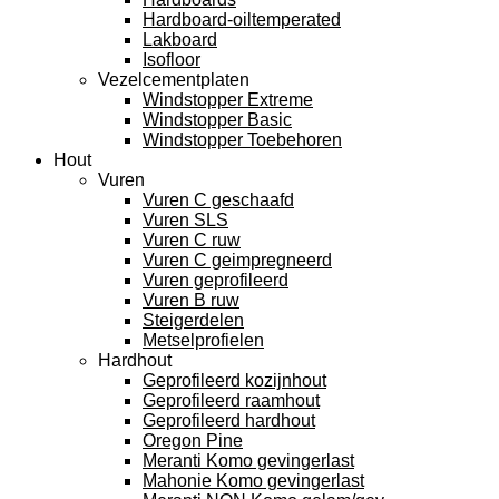
Hardboard-oiltemperated
Lakboard
Isofloor
Vezelcementplaten
Windstopper Extreme
Windstopper Basic
Windstopper Toebehoren
Hout
Vuren
Vuren C geschaafd
Vuren SLS
Vuren C ruw
Vuren C geimpregneerd
Vuren geprofileerd
Vuren B ruw
Steigerdelen
Metselprofielen
Hardhout
Geprofileerd kozijnhout
Geprofileerd raamhout
Geprofileerd hardhout
Oregon Pine
Meranti Komo gevingerlast
Mahonie Komo gevingerlast