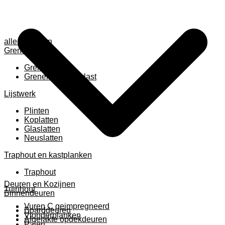
alle anzeigen
Grenen
Grenen B ruw
Grenen gevingerlast
Lijstwerk
Plinten
Koplatten
Glaslatten
Neuslatten
Traphout en kastplanken
Traphout
Deuren en Kozijnen
Tuinhout
Binnendeuren
Vuren C geimpregneerd
Boarddeuren
Vlonderplanken
Afgelakte opdekdeuren
Palen