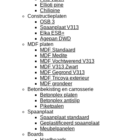
Ellioti pine
Chilipine
Constructieplaten
OSB 3
Spaanplaat V313
Elka ESB+
Agepan DWD
MDF platen
MDF Standaard
MDF Medite
MDF Vochtwerend V313
MDF V313 Zwart
MDF Gegrond V313
MDF Tricoya exterieur
MDF grondeer
Betonbekisting en carrosserie
Betonplex platen
Betonplex antislip
Piketpalen
Spaanplaat
Spaanplaat standaard
Geplastificeerd spaanplaat
Meubelpanelen
Boards
Hardboards