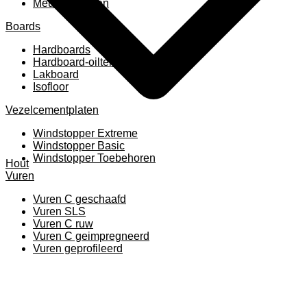
Meubelpanelen
Boards
Hardboards
Hardboard-oiltemperated
Lakboard
Isofloor
Vezelcementplaten
Windstopper Extreme
Windstopper Basic
Windstopper Toebehoren
Hout
Vuren
Vuren C geschaafd
Vuren SLS
Vuren C ruw
Vuren C geimpregneerd
Vuren geprofileerd