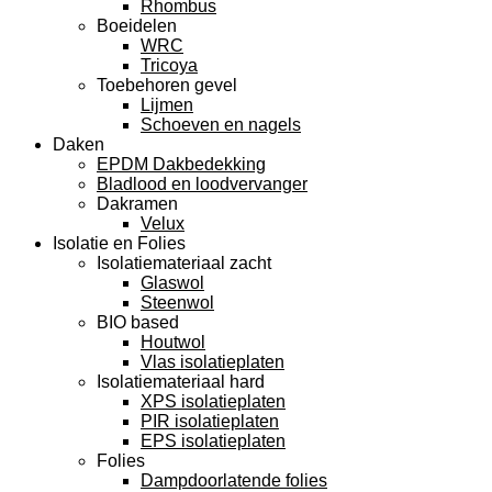
Rhombus
Boeidelen
WRC
Tricoya
Toebehoren gevel
Lijmen
Schoeven en nagels
Daken
EPDM Dakbedekking
Bladlood en loodvervanger
Dakramen
Velux
Isolatie en Folies
Isolatiemateriaal zacht
Glaswol
Steenwol
BIO based
Houtwol
Vlas isolatieplaten
Isolatiemateriaal hard
XPS isolatieplaten
PIR isolatieplaten
EPS isolatieplaten
Folies
Dampdoorlatende folies