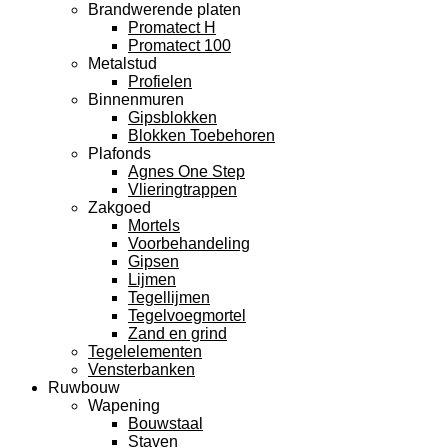
Brandwerende platen
Promatect H
Promatect 100
Metalstud
Profielen
Binnenmuren
Gipsblokken
Blokken Toebehoren
Plafonds
Agnes One Step
Vlieringtrappen
Zakgoed
Mortels
Voorbehandeling
Gipsen
Lijmen
Tegellijmen
Tegelvoegmortel
Zand en grind
Tegelelementen
Vensterbanken
Ruwbouw
Wapening
Bouwstaal
Staven