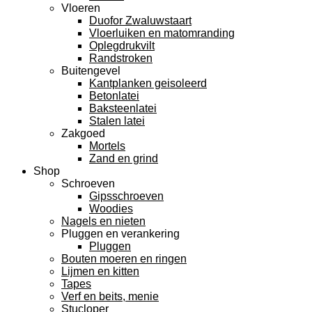
Vloeren
Duofor Zwaluwstaart
Vloerluiken en matomranding
Oplegdrukvilt
Randstroken
Buitengevel
Kantplanken geisoleerd
Betonlatei
Baksteenlatei
Stalen latei
Zakgoed
Mortels
Zand en grind
Shop
Schroeven
Gipsschroeven
Woodies
Nagels en nieten
Pluggen en verankering
Pluggen
Bouten moeren en ringen
Lijmen en kitten
Tapes
Verf en beits, menie
Stucloper