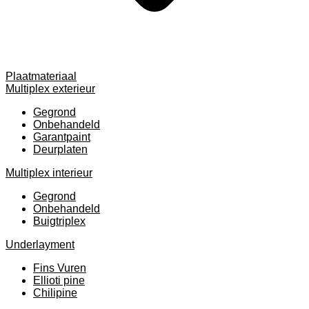
Plaatmateriaal
Multiplex exterieur
Gegrond
Onbehandeld
Garantpaint
Deurplaten
Multiplex interieur
Gegrond
Onbehandeld
Buigtriplex
Underlayment
Fins Vuren
Ellioti pine
Chilipine