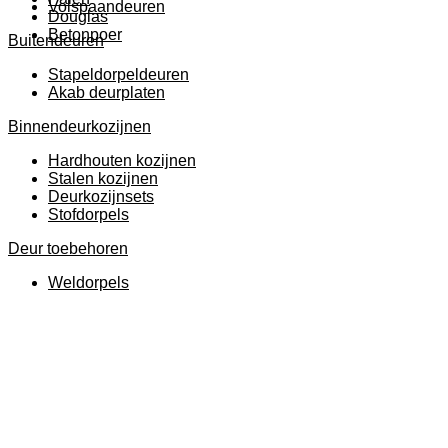
Volspaandeuren
Douglas
Betonpoer
Buitendeuren
Stapeldorpeldeuren
Akab deurplaten
Binnendeurkozijnen
Hardhouten kozijnen
Stalen kozijnen
Deurkozijnsets
Stofdorpels
Deur toebehoren
Weldorpels