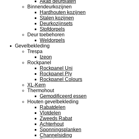
Akab deurplaten
Binnendeurkozijnen
Hardhouten kozijnen
Stalen kozijnen
Deurkozijnsets
Stofdorpels
Deur toebehoren
Weldorpels
Gevelbekleding
Trespa
Izeon
Rockpanel
Rockpanel Uni
Rockpanel Ply
Rockpanel Colours
XL-Kern
Thermohout
Gemodificeerd essen
Houten gevelbekleding
Rabatdelen
Vlotdelen
Zweeds Rabat
Achterhout
Sponningsplanken
Channelsiding