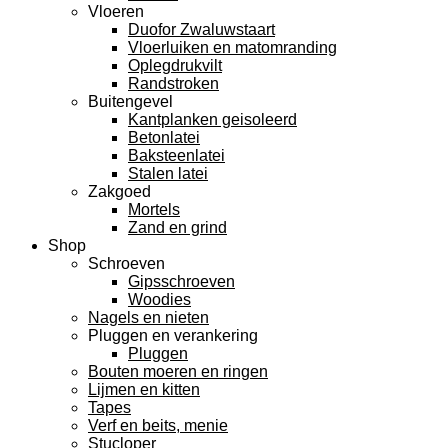
Vloeren
Duofor Zwaluwstaart
Vloerluiken en matomranding
Oplegdrukvilt
Randstroken
Buitengevel
Kantplanken geisoleerd
Betonlatei
Baksteenlatei
Stalen latei
Zakgoed
Mortels
Zand en grind
Shop
Schroeven
Gipsschroeven
Woodies
Nagels en nieten
Pluggen en verankering
Pluggen
Bouten moeren en ringen
Lijmen en kitten
Tapes
Verf en beits, menie
Stucloper