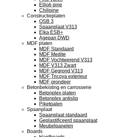
Ellioti pine
Chilipine
Constructieplaten
OSB 3
Spaanplaat V313
Elka ESB+
Agepan DWD
MDF platen
MDF Standaard
MDF Medite
MDF Vochtwerend V313
MDF V313 Zwart
MDF Gegrond V313
MDF Tricoya exterieur
MDF grondeer
Betonbekisting en carrosserie
Betonplex platen
Betonplex antislip
Piketpalen
Spaanplaat
Spaanplaat standaard
Geplastificeerd spaanplaat
Meubelpanelen
Boards
Hardboards