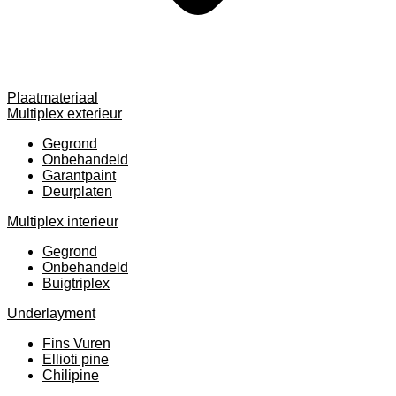
Plaatmateriaal
Multiplex exterieur
Gegrond
Onbehandeld
Garantpaint
Deurplaten
Multiplex interieur
Gegrond
Onbehandeld
Buigtriplex
Underlayment
Fins Vuren
Ellioti pine
Chilipine