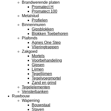
Brandwerende platen
Promatect H
Promatect 100
Metalstud
Profielen
Binnenmuren
Gipsblokken
Blokken Toebehoren
Plafonds
Agnes One Step
Vlieringtrappen
Zakgoed
Mortels
Voorbehandeling
Gipsen
Lijmen
Tegellijmen
Tegelvoegmortel
Zand en grind
Tegelelementen
Vensterbanken
Ruwbouw
Wapening
Bouwstaal
Staven