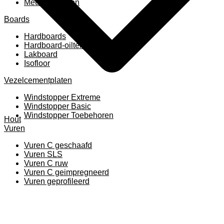
Meubelpanelen
Boards
Hardboards
Hardboard-oiltemperated
Lakboard
Isofloor
Vezelcementplaten
Windstopper Extreme
Windstopper Basic
Windstopper Toebehoren
Hout
Vuren
Vuren C geschaafd
Vuren SLS
Vuren C ruw
Vuren C geimpregneerd
Vuren geprofileerd