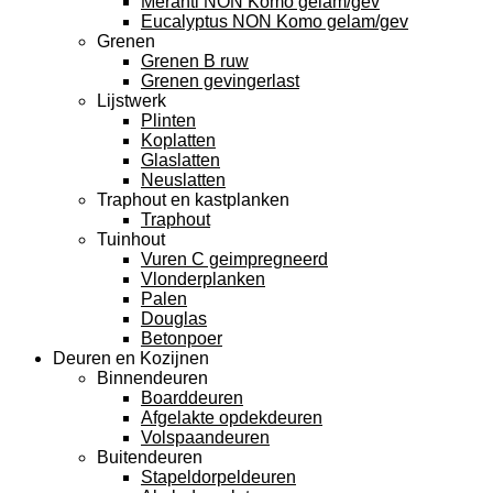
Meranti NON Komo gelam/gev
Eucalyptus NON Komo gelam/gev
Grenen
Grenen B ruw
Grenen gevingerlast
Lijstwerk
Plinten
Koplatten
Glaslatten
Neuslatten
Traphout en kastplanken
Traphout
Tuinhout
Vuren C geimpregneerd
Vlonderplanken
Palen
Douglas
Betonpoer
Deuren en Kozijnen
Binnendeuren
Boarddeuren
Afgelakte opdekdeuren
Volspaandeuren
Buitendeuren
Stapeldorpeldeuren