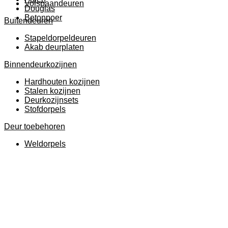
Volspaandeuren
Douglas
Betonpoer
Buitendeuren
Stapeldorpeldeuren
Akab deurplaten
Binnendeurkozijnen
Hardhouten kozijnen
Stalen kozijnen
Deurkozijnsets
Stofdorpels
Deur toebehoren
Weldorpels