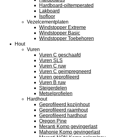
Hardboard-oiltemperated
Lakboard
Isofloor
Vezelcementplaten
Windstopper Extreme
Windstopper Basic
Windstopper Toebehoren
Hout
Vuren
Vuren C geschaafd
Vuren SLS
Vuren C ruw
Vuren C geimpregneerd
Vuren geprofileerd
Vuren B ruw
Steigerdelen
Metselprofielen
Hardhout
Geprofileerd kozijnhout
Geprofileerd raamhout
Geprofileerd hardhout
Oregon Pine
Meranti Komo gevingerlast
Mahonie Komo gevingerlast