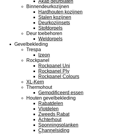
Akab deurplaten
Binnendeurkozijnen
Hardhouten kozijnen
Stalen kozijnen
Deurkozijnsets
Stofdorpels
Deur toebehoren
Weldorpels
Gevelbekleding
Trespa
Izeon
Rockpanel
Rockpanel Uni
Rockpanel Ply
Rockpanel Colours
XL-Kern
Thermohout
Gemodificeerd essen
Houten gevelbekleding
Rabatdelen
Vlotdelen
Zweeds Rabat
Achterhout
Sponningsplanken
Channelsiding