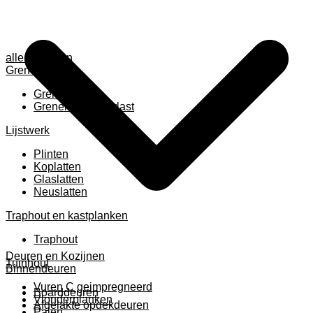
alle anzeigen
Grenen
Grenen B ruw
Grenen gevingerlast
Lijstwerk
Plinten
Koplatten
Glaslatten
Neuslatten
Traphout en kastplanken
Traphout
Deuren en Kozijnen
Tuinhout
Binnendeuren
Vuren C geimpregneerd
Boarddeuren
Vlonderplanken
Afgelakte opdekdeuren
Palen