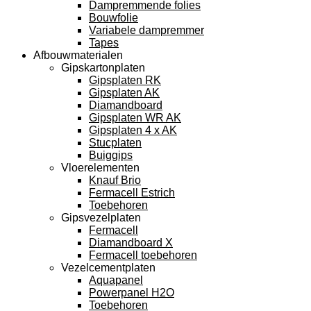
Dampremmende folies
Bouwfolie
Variabele dampremmer
Tapes
Afbouwmaterialen
Gipskartonplaten
Gipsplaten RK
Gipsplaten AK
Diamandboard
Gipsplaten WR AK
Gipsplaten 4 x AK
Stucplaten
Buiggips
Vloerelementen
Knauf Brio
Fermacell Estrich
Toebehoren
Gipsvezelplaten
Fermacell
Diamandboard X
Fermacell toebehoren
Vezelcementplaten
Aquapanel
Powerpanel H2O
Toebehoren