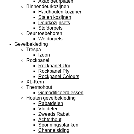
Akab deurplaten
Binnendeurkozijnen
Hardhouten kozijnen
Stalen kozijnen
Deurkozijnsets
Stofdorpels
Deur toebehoren
Weldorpels
Gevelbekleding
Trespa
Izeon
Rockpanel
Rockpanel Uni
Rockpanel Ply
Rockpanel Colours
XL-Kern
Thermohout
Gemodificeerd essen
Houten gevelbekleding
Rabatdelen
Vlotdelen
Zweeds Rabat
Achterhout
Sponningsplanken
Channelsiding