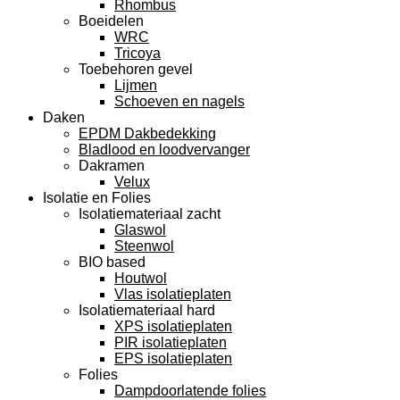
Rhombus
Boeidelen
WRC
Tricoya
Toebehoren gevel
Lijmen
Schoeven en nagels
Daken
EPDM Dakbedekking
Bladlood en loodvervanger
Dakramen
Velux
Isolatie en Folies
Isolatiemateriaal zacht
Glaswol
Steenwol
BIO based
Houtwol
Vlas isolatieplaten
Isolatiemateriaal hard
XPS isolatieplaten
PIR isolatieplaten
EPS isolatieplaten
Folies
Dampdoorlatende folies