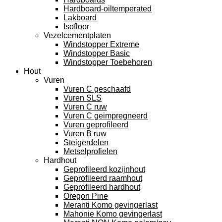
Hardboard-oiltemperated
Lakboard
Isofloor
Vezelcementplaten
Windstopper Extreme
Windstopper Basic
Windstopper Toebehoren
Hout
Vuren
Vuren C geschaafd
Vuren SLS
Vuren C ruw
Vuren C geimpregneerd
Vuren geprofileerd
Vuren B ruw
Steigerdelen
Metselprofielen
Hardhout
Geprofileerd kozijnhout
Geprofileerd raamhout
Geprofileerd hardhout
Oregon Pine
Meranti Komo gevingerlast
Mahonie Komo gevingerlast