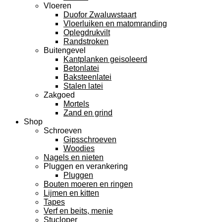
Vloeren
Duofor Zwaluwstaart
Vloerluiken en matomranding
Oplegdrukvilt
Randstroken
Buitengevel
Kantplanken geisoleerd
Betonlatei
Baksteenlatei
Stalen latei
Zakgoed
Mortels
Zand en grind
Shop
Schroeven
Gipsschroeven
Woodies
Nagels en nieten
Pluggen en verankering
Pluggen
Bouten moeren en ringen
Lijmen en kitten
Tapes
Verf en beits, menie
Stucloper