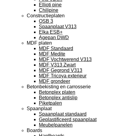
Ellioti pine
Chilipine
Constructieplaten
OSB 3
Spaanplaat V313
Elka ESB+
Agepan DWD
MDF platen
MDF Standaard
MDF Medite
MDF Vochtwerend V313
MDF V313 Zwart
MDF Gegrond V313
MDF Tricoya exterieur
MDF grondeer
Betonbekisting en carrosserie
Betonplex platen
Betonplex antislip
Piketpalen
Spaanplaat
Spaanplaat standaard
Geplastificeerd spaanplaat
Meubelpanelen
Boards
Hardboards