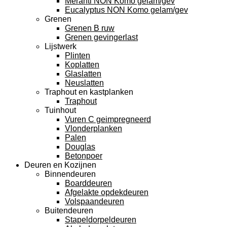
Meranti NON Komo gelam/gev
Eucalyptus NON Komo gelam/gev
Grenen
Grenen B ruw
Grenen gevingerlast
Lijstwerk
Plinten
Koplatten
Glaslatten
Neuslatten
Traphout en kastplanken
Traphout
Tuinhout
Vuren C geimpregneerd
Vlonderplanken
Palen
Douglas
Betonpoer
Deuren en Kozijnen
Binnendeuren
Boarddeuren
Afgelakte opdekdeuren
Volspaandeuren
Buitendeuren
Stapeldorpeldeuren