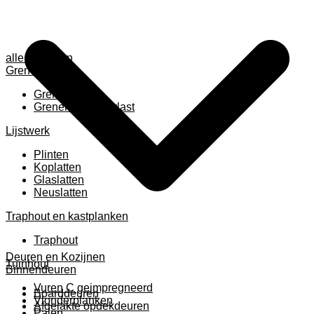
alle anzeigen
Grenen
Grenen B ruw
Grenen gevingerlast
Lijstwerk
Plinten
Koplatten
Glaslatten
Neuslatten
Traphout en kastplanken
Traphout
Deuren en Kozijnen
Tuinhout
Binnendeuren
Vuren C geimpregneerd
Boarddeuren
Vlonderplanken
Afgelakte opdekdeuren
Palen