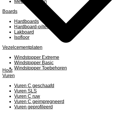
Meubelpanelen
Boards
Hardboards
Hardboard-oiltemperated
Lakboard
Isofloor
Vezelcementplaten
Windstopper Extreme
Windstopper Basic
Windstopper Toebehoren
Hout
Vuren
Vuren C geschaafd
Vuren SLS
Vuren C ruw
Vuren C geimpregneerd
Vuren geprofileerd