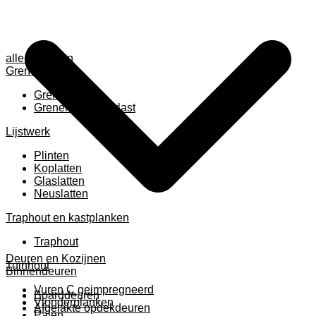
alle anzeigen
Grenen
Grenen B ruw
Grenen gevingerlast
Lijstwerk
Plinten
Koplatten
Glaslatten
Neuslatten
Traphout en kastplanken
Traphout
Deuren en Kozijnen
Tuinhout
Binnendeuren
Vuren C geimpregneerd
Boarddeuren
Vlonderplanken
Afgelakte opdekdeuren
Palen