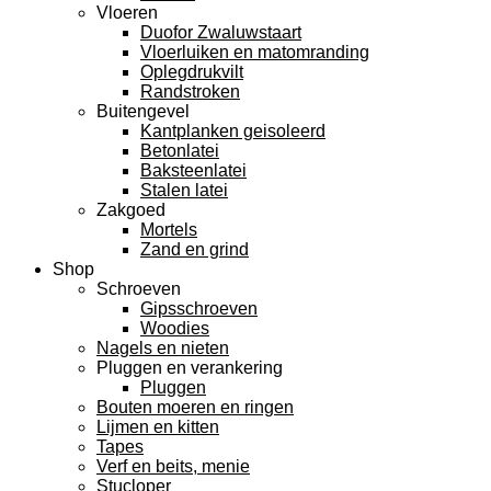
Vloeren
Duofor Zwaluwstaart
Vloerluiken en matomranding
Oplegdrukvilt
Randstroken
Buitengevel
Kantplanken geisoleerd
Betonlatei
Baksteenlatei
Stalen latei
Zakgoed
Mortels
Zand en grind
Shop
Schroeven
Gipsschroeven
Woodies
Nagels en nieten
Pluggen en verankering
Pluggen
Bouten moeren en ringen
Lijmen en kitten
Tapes
Verf en beits, menie
Stucloper