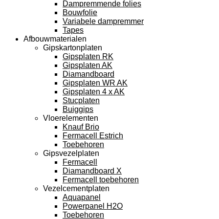
Dampremmende folies
Bouwfolie
Variabele dampremmer
Tapes
Afbouwmaterialen
Gipskartonplaten
Gipsplaten RK
Gipsplaten AK
Diamandboard
Gipsplaten WR AK
Gipsplaten 4 x AK
Stucplaten
Buiggips
Vloerelementen
Knauf Brio
Fermacell Estrich
Toebehoren
Gipsvezelplaten
Fermacell
Diamandboard X
Fermacell toebehoren
Vezelcementplaten
Aquapanel
Powerpanel H2O
Toebehoren