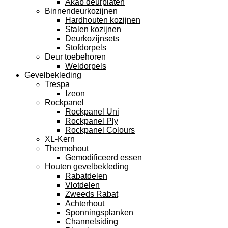
Akab deurplaten
Binnendeurkozijnen
Hardhouten kozijnen
Stalen kozijnen
Deurkozijnsets
Stofdorpels
Deur toebehoren
Weldorpels
Gevelbekleding
Trespa
Izeon
Rockpanel
Rockpanel Uni
Rockpanel Ply
Rockpanel Colours
XL-Kern
Thermohout
Gemodificeerd essen
Houten gevelbekleding
Rabatdelen
Vlotdelen
Zweeds Rabat
Achterhout
Sponningsplanken
Channelsiding