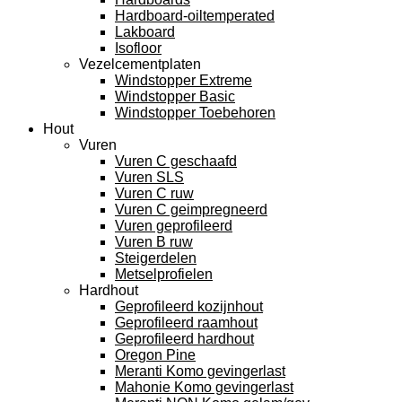
Hardboard-oiltemperated
Lakboard
Isofloor
Vezelcementplaten
Windstopper Extreme
Windstopper Basic
Windstopper Toebehoren
Hout
Vuren
Vuren C geschaafd
Vuren SLS
Vuren C ruw
Vuren C geimpregneerd
Vuren geprofileerd
Vuren B ruw
Steigerdelen
Metselprofielen
Hardhout
Geprofileerd kozijnhout
Geprofileerd raamhout
Geprofileerd hardhout
Oregon Pine
Meranti Komo gevingerlast
Mahonie Komo gevingerlast