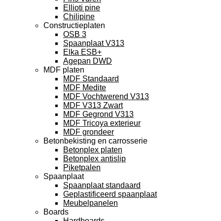
Ellioti pine
Chilipine
Constructieplaten
OSB 3
Spaanplaat V313
Elka ESB+
Agepan DWD
MDF platen
MDF Standaard
MDF Medite
MDF Vochtwerend V313
MDF V313 Zwart
MDF Gegrond V313
MDF Tricoya exterieur
MDF grondeer
Betonbekisting en carrosserie
Betonplex platen
Betonplex antislip
Piketpalen
Spaanplaat
Spaanplaat standaard
Geplastificeerd spaanplaat
Meubelpanelen
Boards
Hardboards