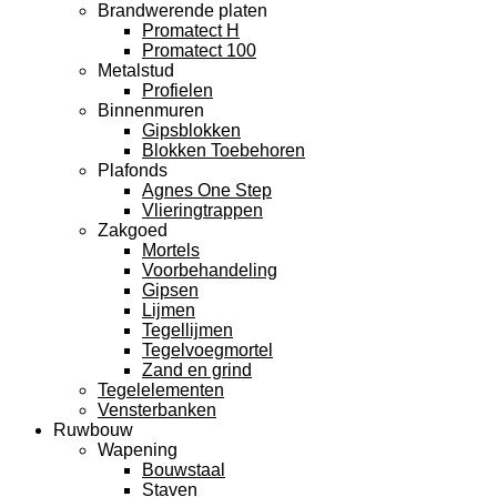
Brandwerende platen
Promatect H
Promatect 100
Metalstud
Profielen
Binnenmuren
Gipsblokken
Blokken Toebehoren
Plafonds
Agnes One Step
Vlieringtrappen
Zakgoed
Mortels
Voorbehandeling
Gipsen
Lijmen
Tegellijmen
Tegelvoegmortel
Zand en grind
Tegelelementen
Vensterbanken
Ruwbouw
Wapening
Bouwstaal
Staven