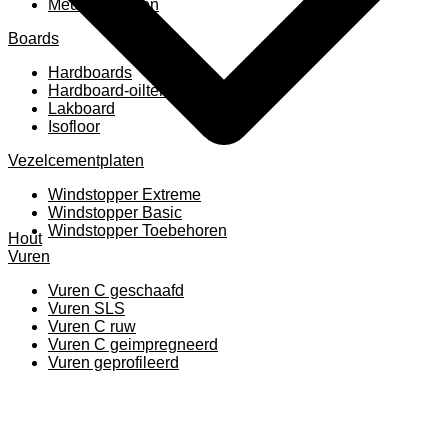
Meubelpanelen
Boards
Hardboards
Hardboard-oiltemperated
Lakboard
Isofloor
Vezelcementplaten
Windstopper Extreme
Windstopper Basic
Windstopper Toebehoren
Hout
Vuren
Vuren C geschaafd
Vuren SLS
Vuren C ruw
Vuren C geimpregneerd
Vuren geprofileerd