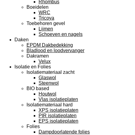
Rhombus
Boeidelen
WRC
Tricoya
Toebehoren gevel
Lijmen
Schoeven en nagels
Daken
EPDM Dakbedekking
Bladlood en loodvervanger
Dakramen
Velux
Isolatie en Folies
Isolatiemateriaal zacht
Glaswol
Steenwol
BIO based
Houtwol
Vlas isolatieplaten
Isolatiemateriaal hard
XPS isolatieplaten
PIR isolatieplaten
EPS isolatieplaten
Folies
Dampdoorlatende folies