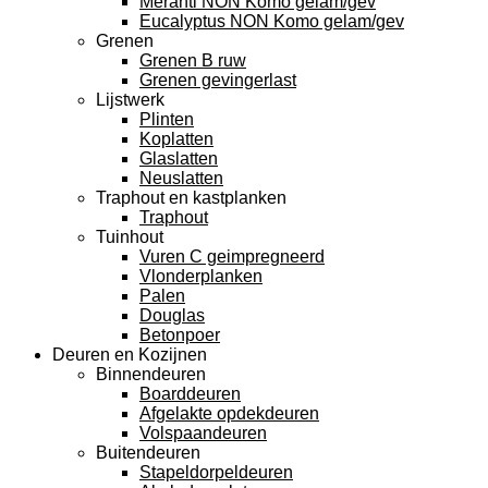
Meranti NON Komo gelam/gev
Eucalyptus NON Komo gelam/gev
Grenen
Grenen B ruw
Grenen gevingerlast
Lijstwerk
Plinten
Koplatten
Glaslatten
Neuslatten
Traphout en kastplanken
Traphout
Tuinhout
Vuren C geimpregneerd
Vlonderplanken
Palen
Douglas
Betonpoer
Deuren en Kozijnen
Binnendeuren
Boarddeuren
Afgelakte opdekdeuren
Volspaandeuren
Buitendeuren
Stapeldorpeldeuren