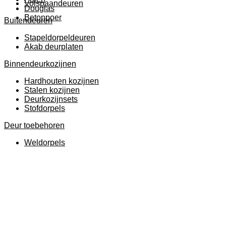
Volspaandeuren
Douglas
Betonpoer
Buitendeuren
Stapeldorpeldeuren
Akab deurplaten
Binnendeurkozijnen
Hardhouten kozijnen
Stalen kozijnen
Deurkozijnsets
Stofdorpels
Deur toebehoren
Weldorpels