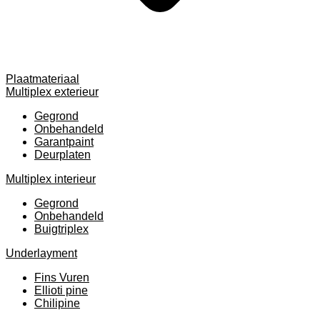
Plaatmateriaal
Multiplex exterieur
Gegrond
Onbehandeld
Garantpaint
Deurplaten
Multiplex interieur
Gegrond
Onbehandeld
Buigtriplex
Underlayment
Fins Vuren
Ellioti pine
Chilipine