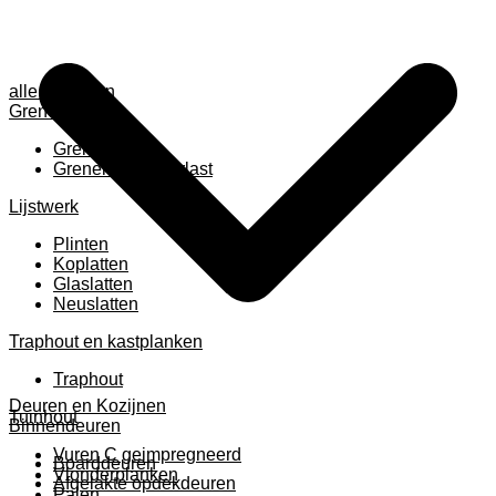
alle anzeigen
Grenen
Grenen B ruw
Grenen gevingerlast
Lijstwerk
Plinten
Koplatten
Glaslatten
Neuslatten
Traphout en kastplanken
Traphout
Deuren en Kozijnen
Tuinhout
Binnendeuren
Vuren C geimpregneerd
Boarddeuren
Vlonderplanken
Afgelakte opdekdeuren
Palen