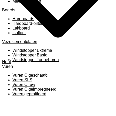
Meubelpanelen
Boards
Hardboards
Hardboard-oiltemperated
Lakboard
Isofloor
Vezelcementplaten
Windstopper Extreme
Windstopper Basic
Windstopper Toebehoren
Hout
Vuren
Vuren C geschaafd
Vuren SLS
Vuren C ruw
Vuren C geimpregneerd
Vuren geprofileerd