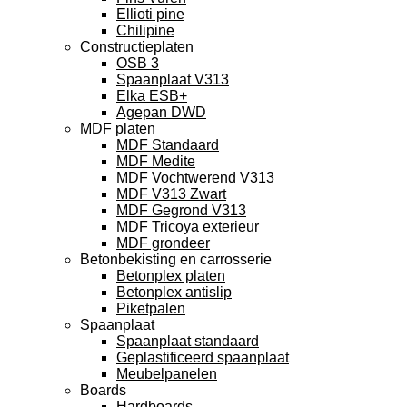
Ellioti pine
Chilipine
Constructieplaten
OSB 3
Spaanplaat V313
Elka ESB+
Agepan DWD
MDF platen
MDF Standaard
MDF Medite
MDF Vochtwerend V313
MDF V313 Zwart
MDF Gegrond V313
MDF Tricoya exterieur
MDF grondeer
Betonbekisting en carrosserie
Betonplex platen
Betonplex antislip
Piketpalen
Spaanplaat
Spaanplaat standaard
Geplastificeerd spaanplaat
Meubelpanelen
Boards
Hardboards