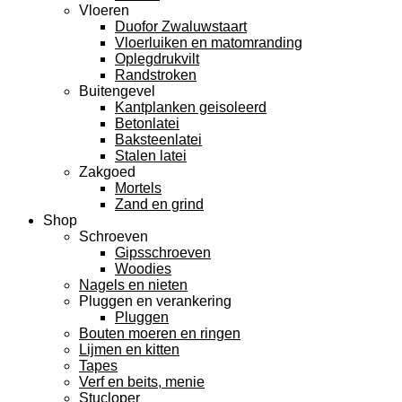
Vloeren
Duofor Zwaluwstaart
Vloerluiken en matomranding
Oplegdrukvilt
Randstroken
Buitengevel
Kantplanken geisoleerd
Betonlatei
Baksteenlatei
Stalen latei
Zakgoed
Mortels
Zand en grind
Shop
Schroeven
Gipsschroeven
Woodies
Nagels en nieten
Pluggen en verankering
Pluggen
Bouten moeren en ringen
Lijmen en kitten
Tapes
Verf en beits, menie
Stucloper