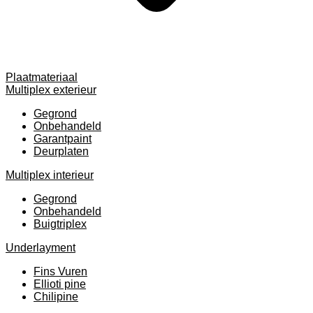
Plaatmateriaal
Multiplex exterieur
Gegrond
Onbehandeld
Garantpaint
Deurplaten
Multiplex interieur
Gegrond
Onbehandeld
Buigtriplex
Underlayment
Fins Vuren
Ellioti pine
Chilipine