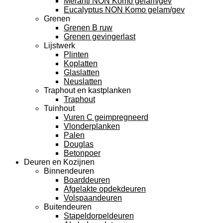
Meranti NON Komo gelam/gev
Eucalyptus NON Komo gelam/gev
Grenen
Grenen B ruw
Grenen gevingerlast
Lijstwerk
Plinten
Koplatten
Glaslatten
Neuslatten
Traphout en kastplanken
Traphout
Tuinhout
Vuren C geimpregneerd
Vlonderplanken
Palen
Douglas
Betonpoer
Deuren en Kozijnen
Binnendeuren
Boarddeuren
Afgelakte opdekdeuren
Volspaandeuren
Buitendeuren
Stapeldorpeldeuren