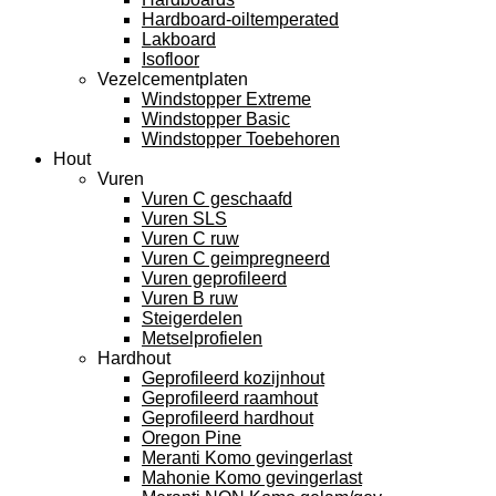
Hardboard-oiltemperated
Lakboard
Isofloor
Vezelcementplaten
Windstopper Extreme
Windstopper Basic
Windstopper Toebehoren
Hout
Vuren
Vuren C geschaafd
Vuren SLS
Vuren C ruw
Vuren C geimpregneerd
Vuren geprofileerd
Vuren B ruw
Steigerdelen
Metselprofielen
Hardhout
Geprofileerd kozijnhout
Geprofileerd raamhout
Geprofileerd hardhout
Oregon Pine
Meranti Komo gevingerlast
Mahonie Komo gevingerlast