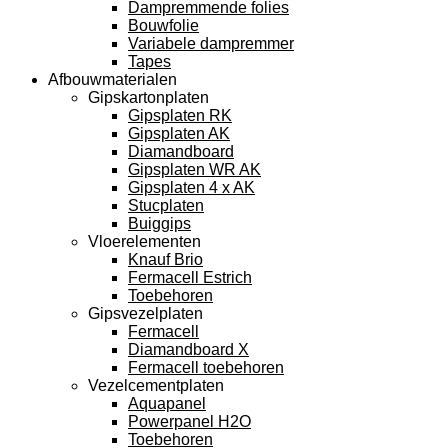
Dampremmende folies
Bouwfolie
Variabele dampremmer
Tapes
Afbouwmaterialen
Gipskartonplaten
Gipsplaten RK
Gipsplaten AK
Diamandboard
Gipsplaten WR AK
Gipsplaten 4 x AK
Stucplaten
Buiggips
Vloerelementen
Knauf Brio
Fermacell Estrich
Toebehoren
Gipsvezelplaten
Fermacell
Diamandboard X
Fermacell toebehoren
Vezelcementplaten
Aquapanel
Powerpanel H2O
Toebehoren