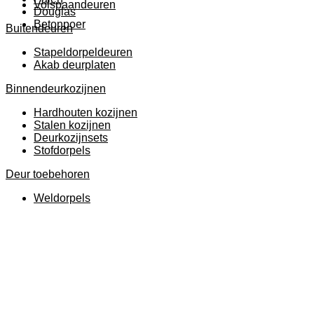
Volspaandeuren
Douglas
Betonpoer
Buitendeuren
Stapeldorpeldeuren
Akab deurplaten
Binnendeurkozijnen
Hardhouten kozijnen
Stalen kozijnen
Deurkozijnsets
Stofdorpels
Deur toebehoren
Weldorpels