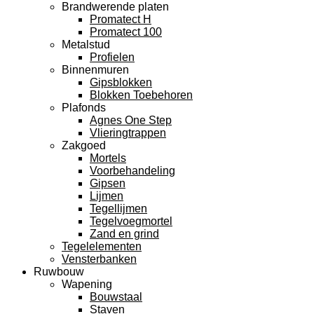
Brandwerende platen
Promatect H
Promatect 100
Metalstud
Profielen
Binnenmuren
Gipsblokken
Blokken Toebehoren
Plafonds
Agnes One Step
Vlieringtrappen
Zakgoed
Mortels
Voorbehandeling
Gipsen
Lijmen
Tegellijmen
Tegelvoegmortel
Zand en grind
Tegelelementen
Vensterbanken
Ruwbouw
Wapening
Bouwstaal
Staven