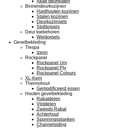
Akab deurplaten
Binnendeurkozijnen
Hardhouten kozijnen
Stalen kozijnen
Deurkozijnsets
Stofdorpels
Deur toebehoren
Weldorpels
Gevelbekleding
Trespa
Izeon
Rockpanel
Rockpanel Uni
Rockpanel Ply
Rockpanel Colours
XL-Kern
Thermohout
Gemodificeerd essen
Houten gevelbekleding
Rabatdelen
Vlotdelen
Zweeds Rabat
Achterhout
Sponningsplanken
Channelsiding