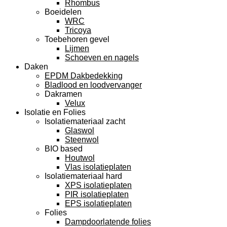
Rhombus
Boeidelen
WRC
Tricoya
Toebehoren gevel
Lijmen
Schoeven en nagels
Daken
EPDM Dakbedekking
Bladlood en loodvervanger
Dakramen
Velux
Isolatie en Folies
Isolatiemateriaal zacht
Glaswol
Steenwol
BIO based
Houtwol
Vlas isolatieplaten
Isolatiemateriaal hard
XPS isolatieplaten
PIR isolatieplaten
EPS isolatieplaten
Folies
Dampdoorlatende folies